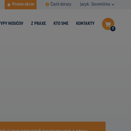
Promo akcie
Časté dotazy
Jazyk:
Slovenština
TYPY NOSIČOV
Z PRAXE
KTO SME
KONTAKTY
0
Dokončiť dopyt
Zobraziť nosiče na mape