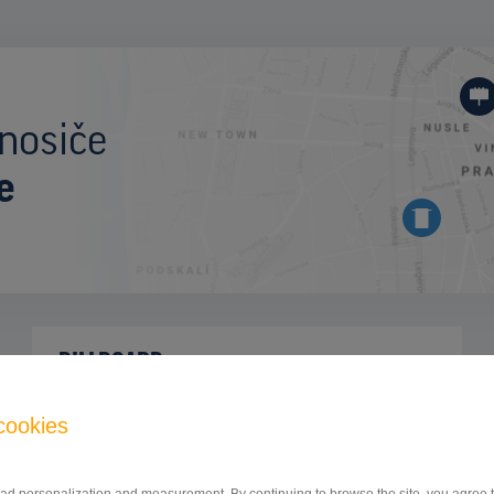
nosiče
e
BILLBOARD
Zlatomoravecká ulica, Nitra
ID 41945
cookies