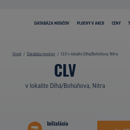
DATABÁZA NOSIČOV
PLOCHY V AKCII
CENY
Úvod
Databáza nosičov
CLV v lokalite Dlhá/Bohúňova, Nitra
CLV
v lokalite Dlhá/Bohúňova, Nitra
Inštalácia