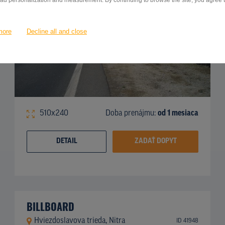
 ad personalization and measurement. By continuing to browse the site, you agree to
more
Decline all and close
510x240
Doba prenájmu:
od 1 mesiaca
DETAIL
ZADAŤ DOPYT
BILLBOARD
Hviezdoslavova trieda, Nitra
ID 41948