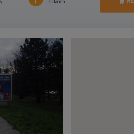
NE
ny
zadarmo