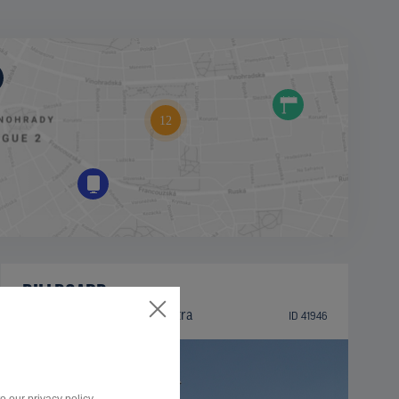
BILLBOARD
Zlatomoravecká ulica, Nitra
ID 41946