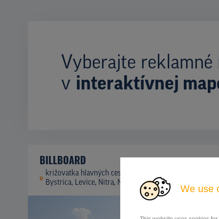
Vyberajte reklamné 
v
interaktívnej map
BILLBOARD
križovatka hlavných cestných ťahov Banská
ID
41944
Bystrica, Levice, Nitra, Nitra
We use 