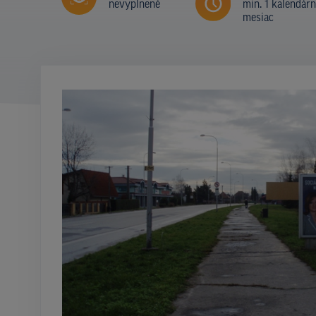
nevyplnené
min. 1 kalendár
mesiac