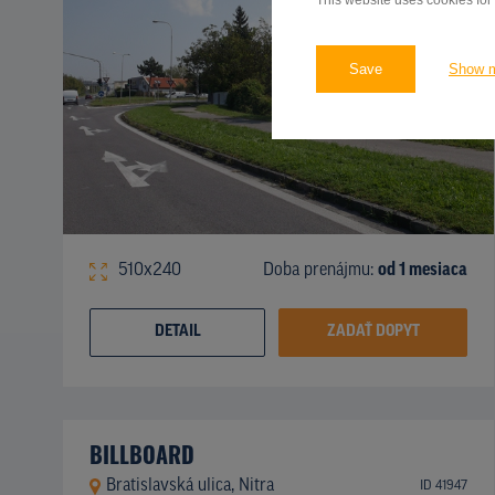
This website uses cookies for
Save
Show 
510x240
Doba prenájmu:
od 1 mesiaca
DETAIL
ZADAŤ DOPYT
BILLBOARD
Bratislavská ulica, Nitra
ID 41947