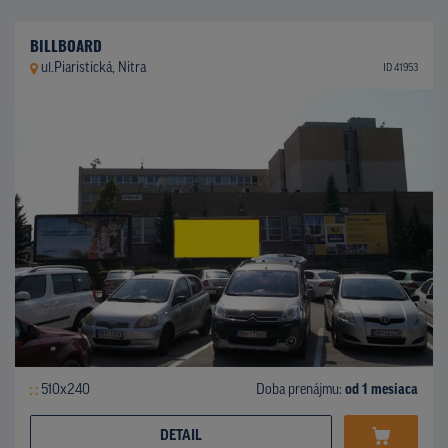
BILLBOARD
ul.Piaristická, Nitra
ID 41953
510x240
Doba prenájmu:
od 1 mesiaca
DETAIL