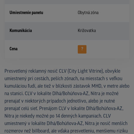
Umiestnenie panelu
Obytná zóna
Komunikácia
Križovatka
Cena
?
Presvetlený reklamný nosič CLV (City Light Vitrine), obvykle
umiestnený pri cestách, peších zónach, na miesstach s veľkou
kumuláciou ľudí, ale tiež v blízkosti zástavok MHD, v metre alebo
na stanici. CLV v lokalite Dlhá/Bohúňova-AZ, Nitra je možné
prenajať v niektorých prípadoch jednotlivo, alebo je nutné
prenajať celú sieť. Prenájom CLV v lokalite Dlhá/Bohúňova-AZ,
Nitra je niekedy možné po 14 denných kampaniach. CLV
umiestnený v lokalite Dlhá/Bohúňova-AZ, Nitra je nosič menších
rozmerov než billboard, ale vďaka presvetleniu, menšiemu riziku