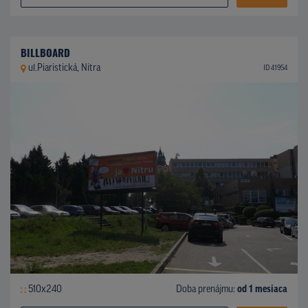
BILLBOARD
ul.Piaristická, Nitra
ID 41954
510x240
Doba prenájmu:
od 1 mesiaca