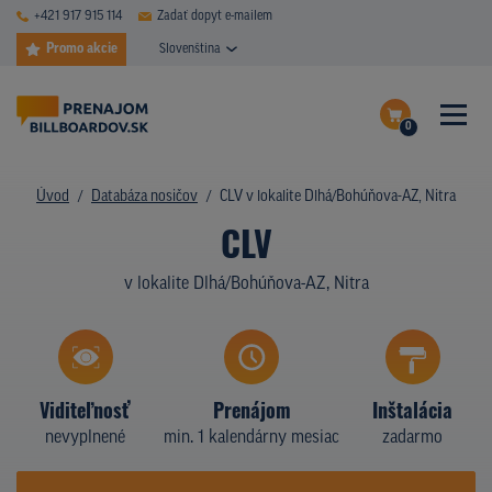
+421 917 915 114
Zadať dopyt e-mailem
Promo akcie
Slovenština
0
ČASTÉ DOTAZY
Dokončiť dopyt
Úvod
Databáza nosičov
CLV v lokalite Dlhá/Bohúňova-AZ, Nitra
DATABÁZA NOSIČOV
CLV
Zobraziť nosiče na mape
PLOCHY V AKCII
v lokalite Dlhá/Bohúňova-AZ, Nitra
CENY
TYPY NOSIČOV
Viditeľnosť
Prenájom
Inštalácia
Z PRAXE
nevyplnené
min. 1 kalendárny mesiac
zadarmo
KTO SME