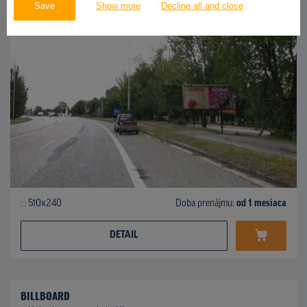
Save
Show more
Decline all and close
510x240
Doba prenájmu:
od 1 mesiaca
DETAIL
BILLBOARD