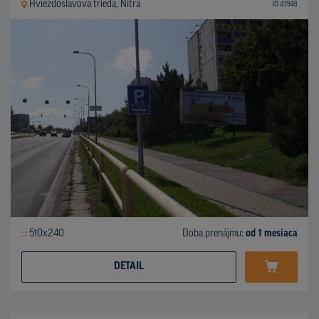
Hviezdoslavova trieda, Nitra
ID 41948
510x240
Doba prenájmu:
od 1 mesiaca
DETAIL