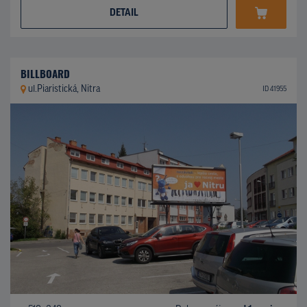
DETAIL
BILLBOARD
ul.Piaristická, Nitra
ID 41955