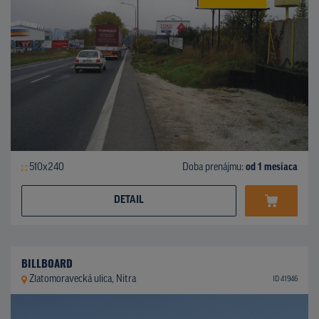
510x240
Doba prenájmu:
od 1 mesiaca
DETAIL
BILLBOARD
Zlatomoravecká ulica, Nitra
ID 41946