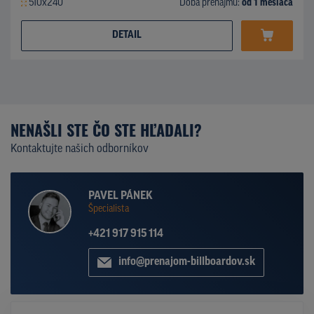
510x240
Doba prenájmu:
od 1 mesiaca
DETAIL
NENAŠLI STE ČO STE HĽADALI?
Kontaktujte našich odborníkov
PAVEL PÁNEK
Špecialista
+421 917 915 114
info@prenajom-billboardov.sk