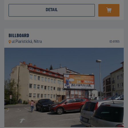
DETAIL
BILLBOARD
ul.Piaristická, Nitra
ID 41955