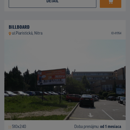
DETAIL
BILLBOARD
ul.Piaristická, Nitra
ID 41954
510x240
Doba prenájmu:
od 1 mesiaca