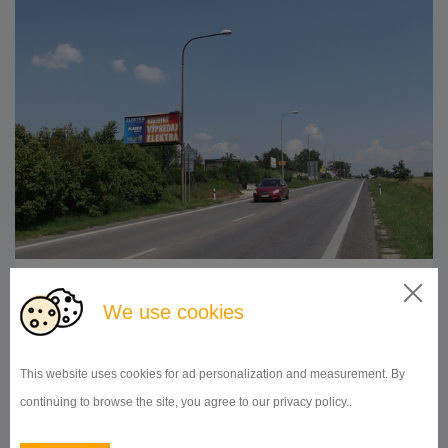
510x240
Doba prenájmu:
od 1 mesiaca
We use cookies
DETAIL
This website uses cookies for ad personalization and measurement. By
continuing to browse the site, you agree to our privacy policy..
BILLBOARD
Bratislavská ulica, Nitra
ID 41947