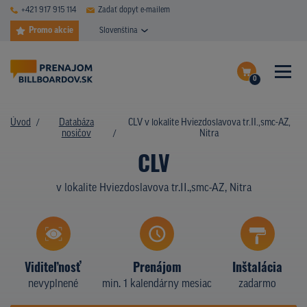
+421 917 915 114
Zadať dopyt e-mailem
Promo akcie
Slovenština
0
ČASTÉ DOTAZY
Dokončiť dopyt
Úvod
Databáza
CLV v lokalite Hviezdoslavova tr.II.,smc-AZ,
DATABÁZA NOSIČOV
nosičov
Nitra
Zobraziť nosiče na mape
CLV
PLOCHY V AKCII
v lokalite Hviezdoslavova tr.II.,smc-AZ, Nitra
CENY
TYPY NOSIČOV
Z PRAXE
Viditeľnosť
Prenájom
Inštalácia
nevyplnené
min. 1 kalendárny mesiac
zadarmo
KTO SME