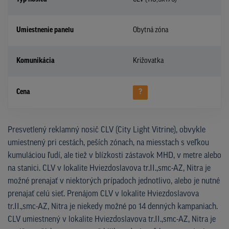
Umiestnenie panelu
Obytná zóna
Komunikácia
Križovatka
Cena
?
Presvetlený reklamný nosič CLV (City Light Vitrine), obvykle
umiestnený pri cestách, peších zónach, na miesstach s veľkou
kumuláciou ľudí, ale tiež v blízkosti zástavok MHD, v metre alebo
na stanici. CLV v lokalite Hviezdoslavova tr.II.,smc-AZ, Nitra je
možné prenajať v niektorých prípadoch jednotlivo, alebo je nutné
prenajať celú sieť. Prenájom CLV v lokalite Hviezdoslavova
tr.II.,smc-AZ, Nitra je niekedy možné po 14 denných kampaniach.
CLV umiestnený v lokalite Hviezdoslavova tr.II.,smc-AZ, Nitra je