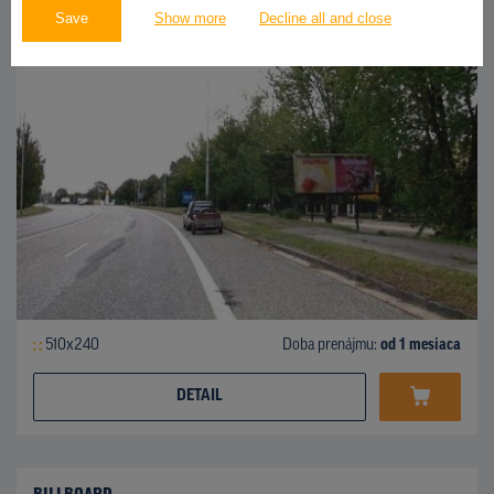
Save
Show more
Decline all and close
510x240
Doba prenájmu:
od 1 mesiaca
DETAIL
BILLBOARD