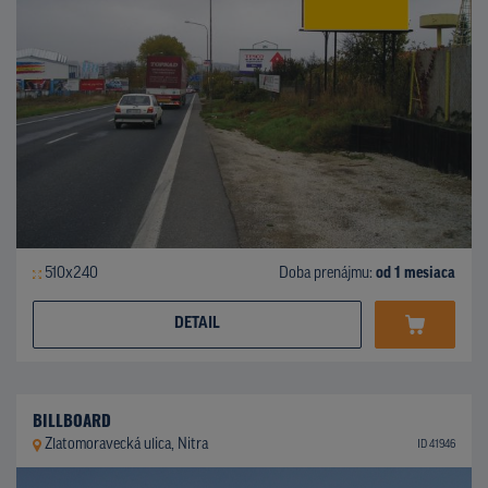
510x240
Doba prenájmu:
od 1 mesiaca
DETAIL
BILLBOARD
Zlatomoravecká ulica, Nitra
ID 41946