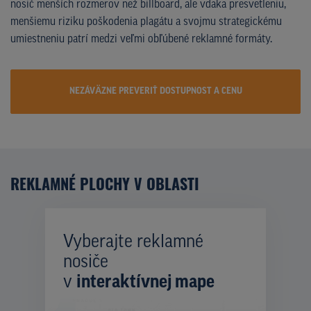
nosič menších rozmerov než billboard, ale vďaka presvetleniu,
menšiemu riziku poškodenia plagátu a svojmu strategickému
umiestneniu patrí medzi veľmi obľúbené reklamné formáty.
NEZÁVÄZNE PREVERIŤ DOSTUPNOST A CENU
REKLAMNÉ PLOCHY V OBLASTI
Vyberajte reklamné
nosiče
v
interaktívnej mape