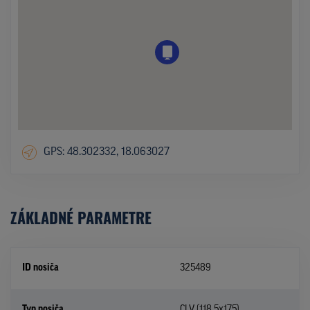
GPS: 48.302332, 18.063027
ZÁKLADNÉ PARAMETRE
ID nosiča
325489
Typ nosiča
CLV (118,5x175)