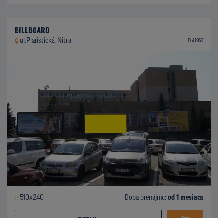
BILLBOARD
ul.Piaristická, Nitra
ID 41953
510x240
Doba prenájmu:
od 1 mesiaca