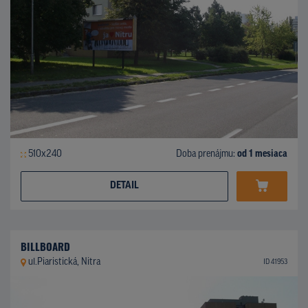
510x240
Doba prenájmu:
od 1 mesiaca
DETAIL
BILLBOARD
ul.Piaristická, Nitra
ID 41953