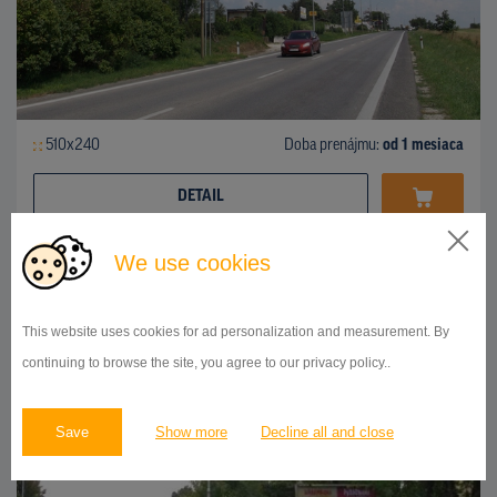
510x240
Doba prenájmu:
od 1 mesiaca
DETAIL
We use cookies
BILLBOARD
Bratislavská ulica, Nitra
ID 41947
This website uses cookies for ad personalization and measurement. By
continuing to browse the site, you agree to our privacy policy..
Save
Show more
Decline all and close