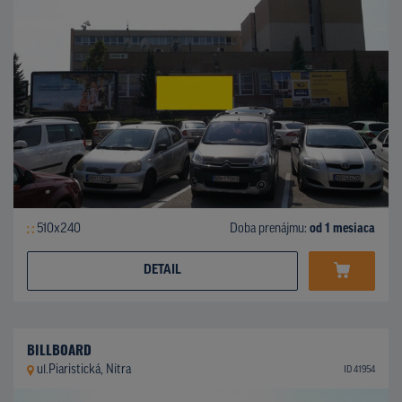
510x240
Doba prenájmu:
od 1 mesiaca
DETAIL
BILLBOARD
ul.Piaristická, Nitra
ID 41954