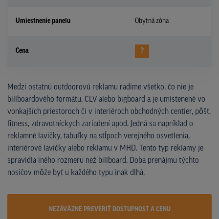
Umiestnenie panelu
Obytná zóna
Cena
?
Medzi ostatnú outdoorovú reklamu radíme všetko, čo nie je
billboardového formátu, CLV alebo bigboard a je umístenené vo
vonkajších priestoroch či v interiéroch obchodných centier, pôšt,
fitness, zdravotníckych zariadení apod. Jedná sa napríklad o
reklamné lavičky, tabuľky na stĺpoch verejného osvetlenia,
interiérové lavičky alebo reklamu v MHD. Tento typ reklamy je
spravidla iného rozmeru než billboard. Doba prenájmu týchto
nosičov môže byť u každého typu inak dlhá.
NEZÁVÄZNE PREVERIŤ DOSTUPNOST A CENU