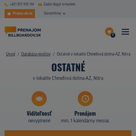
+421 917 915 114
Zadať dopyt e-mailem
Promo akcie
Slovenština
0
ČASTÉ DOTAZY
Dokončiť dopyt
Úvod
Databáza nosičov
Ostatné v lokalite Chmeľová dolina-AZ, Nitra
DATABÁZA NOSIČOV
OSTATNÉ
Zobraziť nosiče na mape
PLOCHY V AKCII
v lokalite Chmeľová dolina-AZ, Nitra
CENY
TYPY NOSIČOV
Viditeľnosť
Prenájom
Z PRAXE
nevyplnené
min. 1 kalendárny mesiac
KTO SME