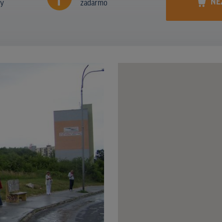
NE
ny
zadarmo