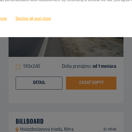
 ad personalization and measurement. By continuing to browse the site, you agree to
more
Decline all and close
510x240
Doba prenájmu:
od 1 mesiaca
DETAIL
ZADAŤ DOPYT
BILLBOARD
Hviezdoslavova trieda, Nitra
ID 41948