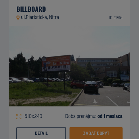
BILLBOARD
ul.Piaristická, Nitra
ID 41954
510x240
Doba prenájmu:
od 1 mesiaca
DETAIL
ZADAŤ DOPYT