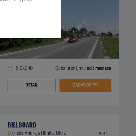
 our privacy policy..
510x240
Doba prenájmu:
od 1 mesiaca
DETAIL
ZADAŤ DOPYT
BILLBOARD
trieda Andreja Hlinku, Nitra
ID 41951