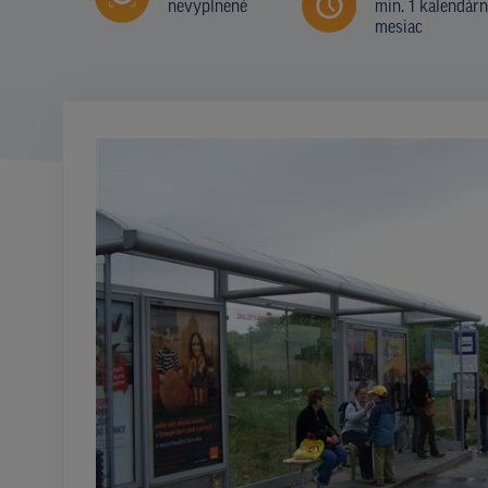
nevyplnené
min. 1 kalendár
mesiac