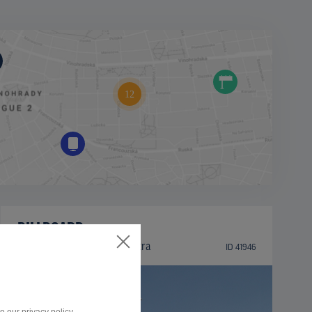
BILLBOARD
Zlatomoravecká ulica, Nitra
ID 41946