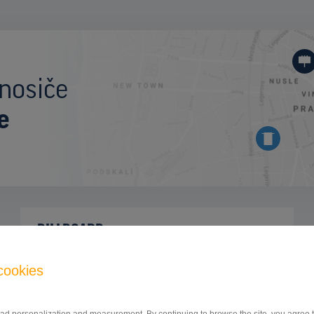
nosiče
e
BILLBOARD
Zlatomoravecká ulica, Nitra
ID 41945
cookies