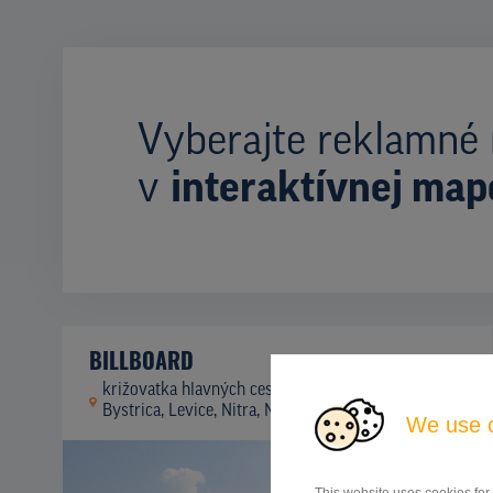
Vyberajte reklamné 
v
interaktívnej map
BILLBOARD
križovatka hlavných cestných ťahov Banská
ID
41944
Bystrica, Levice, Nitra, Nitra
We use 