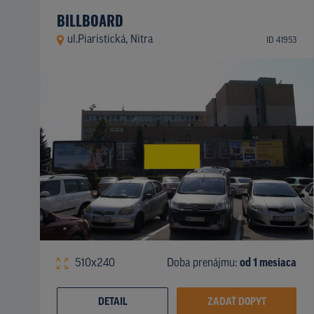
BILLBOARD
ul.Piaristická, Nitra
ID 41953
510x240
Doba prenájmu:
od 1 mesiaca
DETAIL
ZADAŤ DOPYT