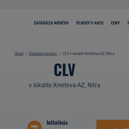
DATABÁZA NOSIČOV
PLOCHY V AKCII
CENY
Úvod
Databáza nosičov
CLV v lokalite Kmeťova-AZ, Nitra
CLV
v lokalite Kmeťova-AZ, Nitra
Inštalácia