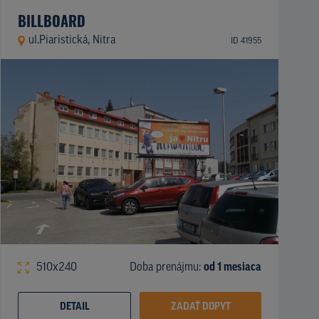
BILLBOARD
ul.Piaristická, Nitra
ID 41955
510x240
Doba prenájmu:
od 1 mesiaca
DETAIL
ZADAŤ DOPYT