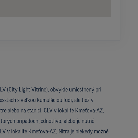
V (City Light Vitrine), obvykle umiestnený pri
esstach s veľkou kumuláciou ľudí, ale tiež v
re alebo na stanici. CLV v lokalite Kmeťova-AZ,
ktorých prípadoch jednotlivo, alebo je nutné
CLV v lokalite Kmeťova-AZ, Nitra je niekedy možné