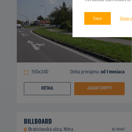
This website uses cookies for
Save
Show 
510x240
Doba prenájmu:
od 1 mesiaca
DETAIL
ZADAŤ DOPYT
BILLBOARD
Bratislavská ulica, Nitra
ID 41947