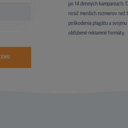
po 14 denných kampaniach. CL
nosič menších rozmerov než b
poškodenia plagátu a svojmu 
obľúbené reklamné formáty.
CENU
I