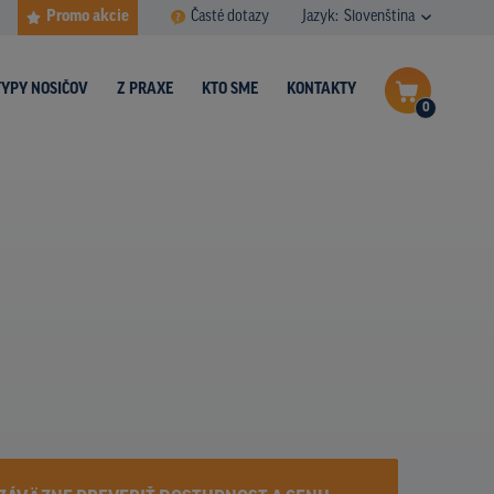
Promo akcie
Časté dotazy
Jazyk:
Slovenština
TYPY NOSIČOV
Z PRAXE
KTO SME
KONTAKTY
0
Dokončiť dopyt
Zobraziť nosiče na mape