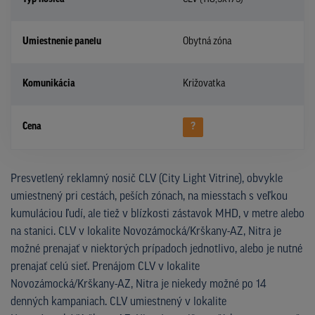
Umiestnenie panelu
Obytná zóna
Komunikácia
Križovatka
Cena
?
Presvetlený reklamný nosič CLV (City Light Vitrine), obvykle
umiestnený pri cestách, peších zónach, na miesstach s veľkou
kumuláciou ľudí, ale tiež v blízkosti zástavok MHD, v metre alebo
na stanici. CLV v lokalite Novozámocká/Krškany-AZ, Nitra je
možné prenajať v niektorých prípadoch jednotlivo, alebo je nutné
prenajať celú sieť. Prenájom CLV v lokalite
Novozámocká/Krškany-AZ, Nitra je niekedy možné po 14
denných kampaniach. CLV umiestnený v lokalite