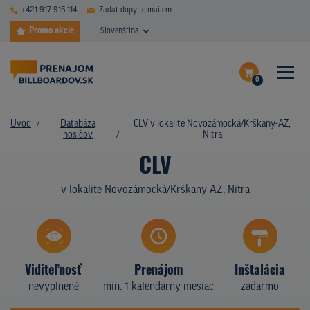
+421 917 915 114
Zadať dopyt e-mailem
Promo akcie
Slovenština
0
ČASTÉ DOTAZY
Dokončiť dopyt
Úvod
Databáza
CLV v lokalite Novozámocká/Krškany-AZ,
DATABÁZA NOSIČOV
nosičov
Nitra
Zobraziť nosiče na mape
CLV
PLOCHY V AKCII
v lokalite Novozámocká/Krškany-AZ, Nitra
CENY
TYPY NOSIČOV
Z PRAXE
Viditeľnosť
Prenájom
Inštalácia
nevyplnené
min. 1 kalendárny mesiac
zadarmo
KTO SME