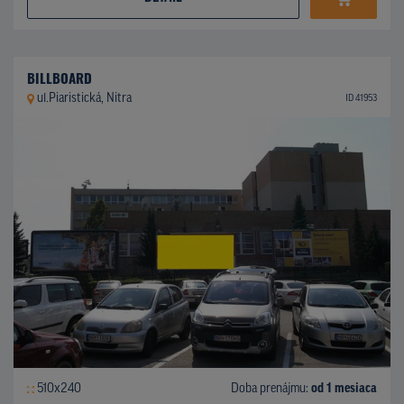
BILLBOARD
ul.Piaristická, Nitra
ID 41953
510x240
Doba prenájmu:
od 1 mesiaca