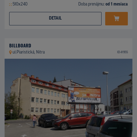
510x240
Doba prenájmu:
od 1 mesiaca
DETAIL
BILLBOARD
ul.Piaristická, Nitra
ID 41955