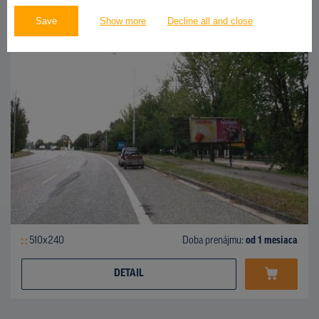
Bratislavská ulica, Nitra
ID 41947
Save
Show more
Decline all and close
510x240
Doba prenájmu:
od 1 mesiaca
DETAIL