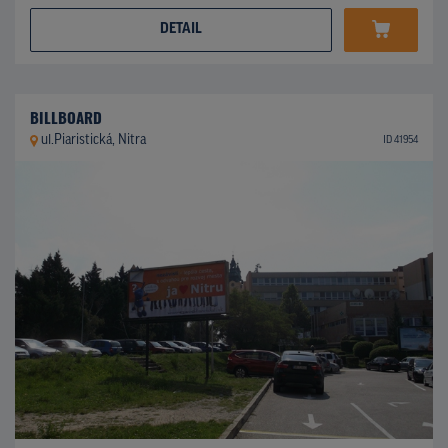
DETAIL
BILLBOARD
ul.Piaristická, Nitra
ID 41954