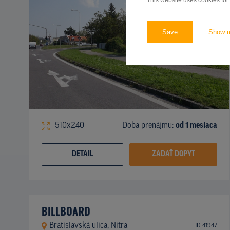
This website uses cookies for
Save
Show 
510x240
Doba prenájmu:
od 1 mesiaca
DETAIL
ZADAŤ DOPYT
BILLBOARD
Bratislavská ulica, Nitra
ID 41947