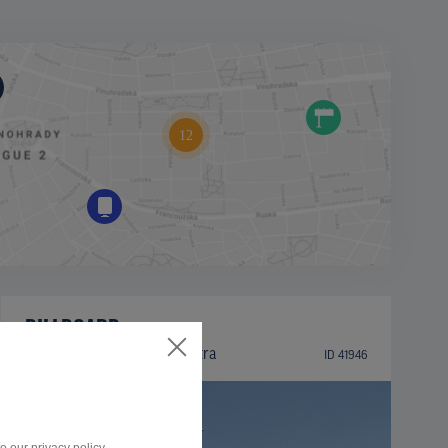
BILLBOARD
Zlatomoravecká ulica, Nitra
ID 41946