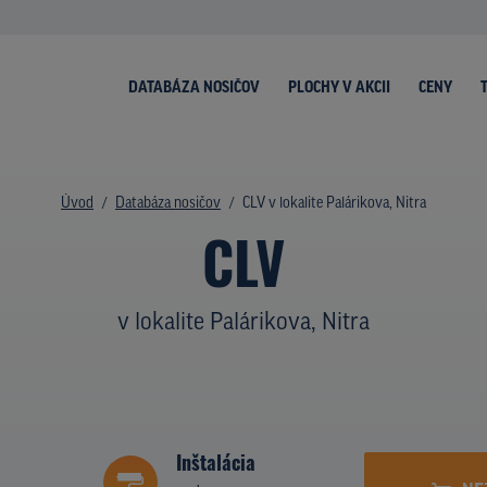
DATABÁZA NOSIČOV
PLOCHY V AKCII
CENY
Úvod
Databáza nosičov
CLV v lokalite Palárikova, Nitra
CLV
v lokalite Palárikova, Nitra
Inštalácia