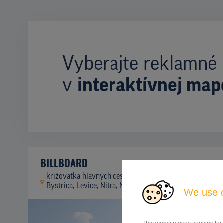
Vyberajte reklamné 
v
interaktívnej map
BILLBOARD
križovatka hlavných cestných ťahov Banská
ID
41944
Bystrica, Levice, Nitra, Nitra
We use 