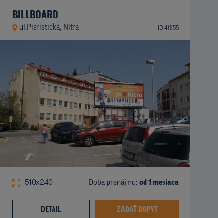
BILLBOARD
ul.Piaristická, Nitra
ID 41955
510x240
Doba prenájmu:
od 1 mesiaca
DETAIL
ZADAŤ DOPYT