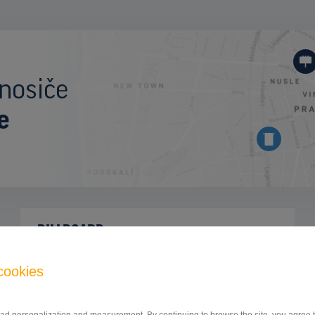
nosiče
e
BILLBOARD
Zlatomoravecká ulica, Nitra
ID 41945
cookies