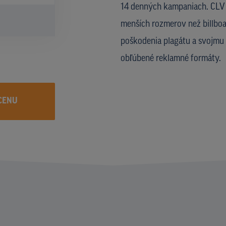
14 denných kampaniach. CLV u
menších rozmerov než billboa
poškodenia plagátu a svojmu 
obľúbené reklamné formáty.
CENU
I