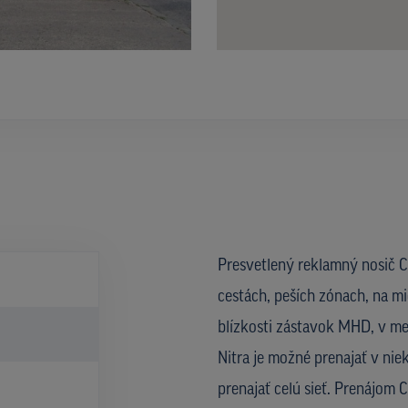
Presvetlený reklamný nosič CL
cestách, peších zónach, na mi
blízkosti zástavok MHD, v met
Nitra je možné prenajať v nie
prenajať celú sieť. Prenájom 