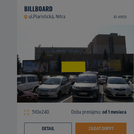
BILLBOARD
ul.Piaristická, Nitra
ID 41953
510x240
Doba prenájmu:
od 1 mesiaca
DETAIL
ZADAŤ DOPYT