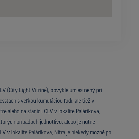
V (City Light Vitrine), obvykle umiestnený pri
esstach s veľkou kumuláciou ľudí, ale tiež v
re alebo na stanici. CLV v lokalite Palárikova,
ktorých prípadoch jednotlivo, alebo je nutné
CLV v lokalite Palárikova, Nitra je niekedy možné po