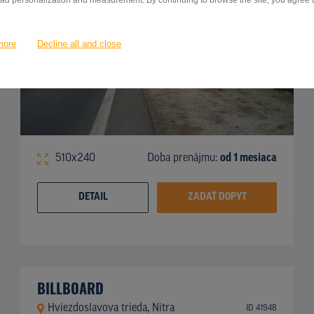
 ad personalization and measurement. By continuing to browse the site, you agree to
more
Decline all and close
510x240
Doba prenájmu:
od 1 mesiaca
DETAIL
ZADAŤ DOPYT
BILLBOARD
Hviezdoslavova trieda, Nitra
ID 41948