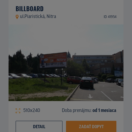
BILLBOARD
ul.Piaristická, Nitra
ID 41954
510x240
Doba prenájmu:
od 1 mesiaca
DETAIL
ZADAŤ DOPYT