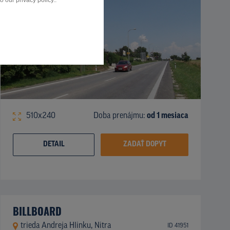
 our privacy policy..
510x240
Doba prenájmu:
od 1 mesiaca
DETAIL
ZADAŤ DOPYT
BILLBOARD
trieda Andreja Hlinku, Nitra
ID 41951