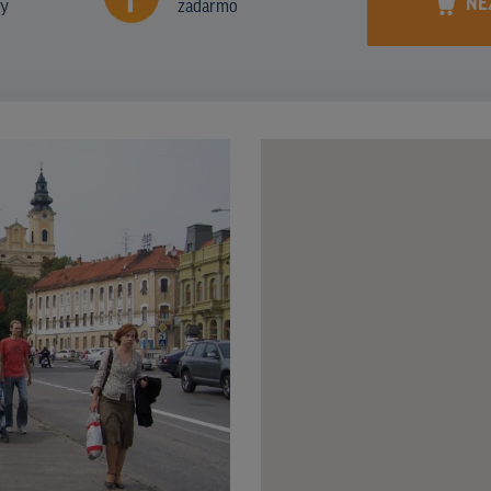
NE
ny
zadarmo