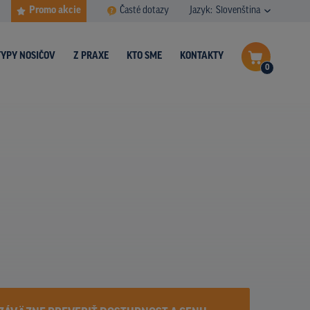
Promo akcie
Časté dotazy
Jazyk:
Slovenština
TYPY NOSIČOV
Z PRAXE
KTO SME
KONTAKTY
0
Dokončiť dopyt
Zobraziť nosiče na mape