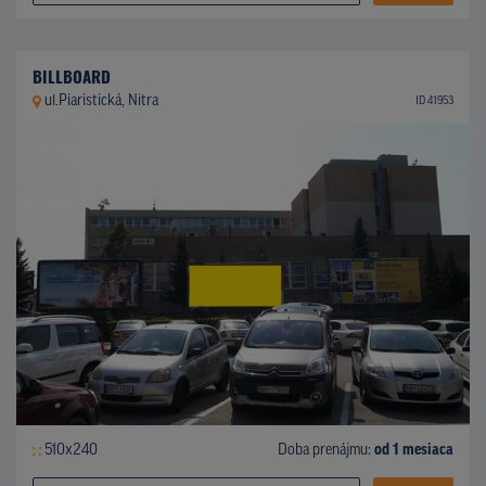
BILLBOARD
ul.Piaristická, Nitra
ID 41953
510x240
Doba prenájmu:
od 1 mesiaca