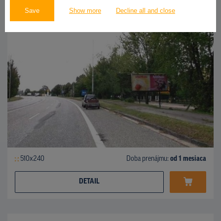
Bratislavská ulica, Nitra
ID 41947
Save
Show more
Decline all and close
510x240
Doba prenájmu:
od 1 mesiaca
DETAIL