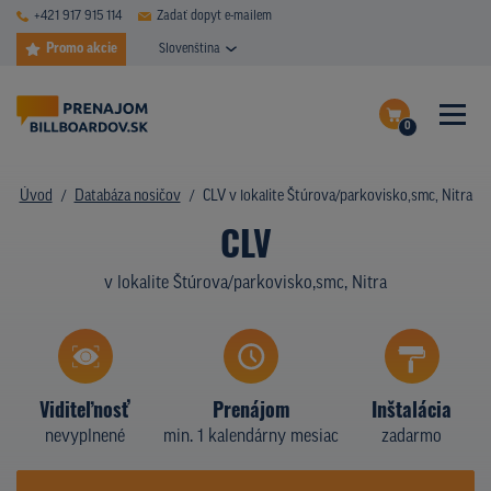
+421 917 915 114
Zadať dopyt e-mailem
Promo akcie
Slovenština
0
ČASTÉ DOTAZY
Dokončiť dopyt
Úvod
Databáza nosičov
CLV v lokalite Štúrova/parkovisko,smc, Nitra
DATABÁZA NOSIČOV
CLV
Zobraziť nosiče na mape
PLOCHY V AKCII
v lokalite Štúrova/parkovisko,smc, Nitra
CENY
TYPY NOSIČOV
Viditeľnosť
Prenájom
Inštalácia
Z PRAXE
nevyplnené
min. 1 kalendárny mesiac
zadarmo
KTO SME