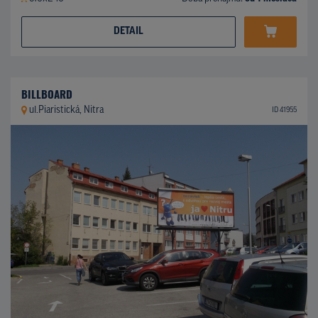
DETAIL
BILLBOARD
ul.Piaristická, Nitra
ID 41955