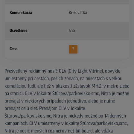
Komunikácia
Križovatka
Osvetlenie
áno
Cena
?
Presvetlený reklamný nosič CLV (City Light Vitrine), obvykle
umiestnený pri cestách, peších zónach, na miesstach s veľkou
kumuláciou ľudí, ale tiež v blízkosti zástavok MHD, v metre alebo
na stanici. CLV v lokalite Štúrova/parkovisko,smc, Nitra je možné
prenajať v niektorých prípadoch jednotlivo, alebo je nutné
prenajať celú sieť. Prenájom CLV v lokalite
Štúrova/parkovisko,smc, Nitra je niekedy možné po 14 denných
kampaniach. CLV umiestnený v lokalite Štúrova/parkovisko,smc,
Nitra je nosič menších rozmerov než billboard, ale vďaka