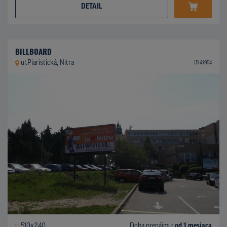
DETAIL
BILLBOARD
ul.Piaristická, Nitra
ID 41954
510x240
Doba prenájmu:
od 1 mesiaca