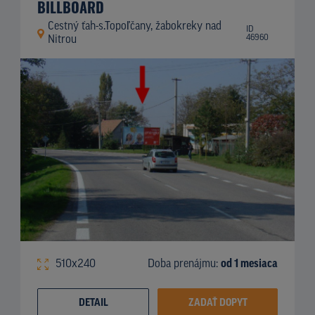
BILLBOARD
Cestný ťah-s.Topoľčany, žabokreky nad
ID
46960
Nitrou
510x240
Doba prenájmu:
od 1 mesiaca
DETAIL
ZADAŤ DOPYT