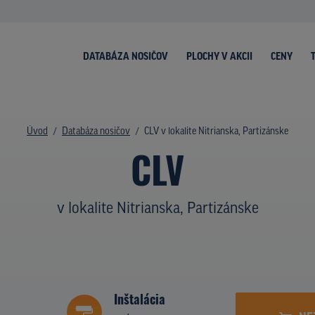
DATABÁZA NOSIČOV
PLOCHY V AKCII
CENY
Úvod
Databáza nosičov
CLV v lokalite Nitrianska, Partizánske
CLV
v lokalite Nitrianska, Partizánske
Inštalácia