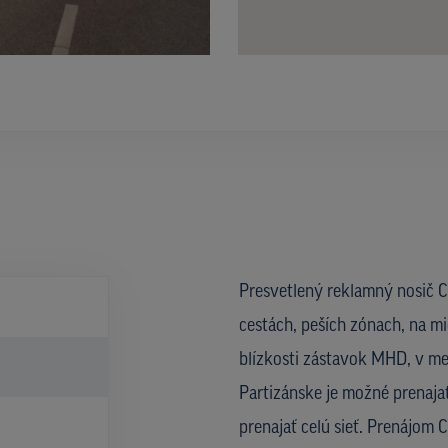
Presvetlený reklamný nosič CL
cestách, peších zónach, na mi
blízkosti zástavok MHD, v metr
Partizánske je možné prenajať
prenajať celú sieť. Prenájom C