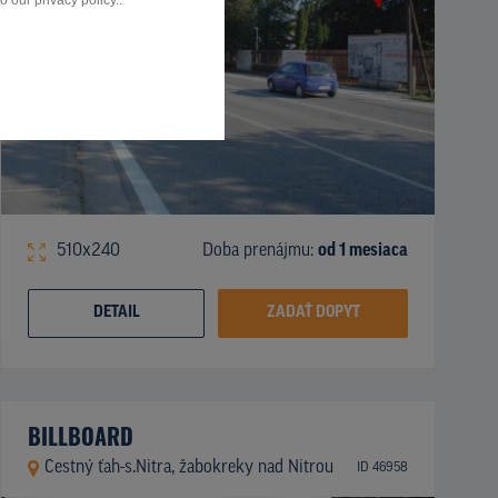
 our privacy policy..
510x240
Doba prenájmu:
od 1 mesiaca
DETAIL
ZADAŤ DOPYT
BILLBOARD
Cestný ťah-s.Nitra, žabokreky nad Nitrou
ID 46958