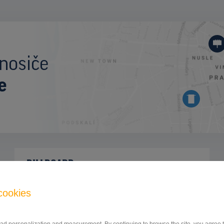
nosiče
e
BILLBOARD
Nitrianska cesta, Partizánske
ID 46951
cookies