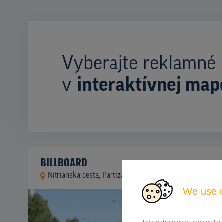
Vyberajte reklamné 
v
interaktívnej map
BILLBOARD
Nitrianska cesta, Partizánske
ID 46950
We use 