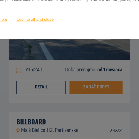
 ad personalization and measurement. By continuing to browse the site, you agree to
more
Decline all and close
510x240
Doba prenájmu:
od 1 mesiaca
DETAIL
ZADAŤ DOPYT
BILLBOARD
Malé Bielice 112, Partizánske
ID 46954