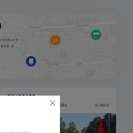
BILLBOARD
Nitrianska cesta, Partizánske
ID 46952