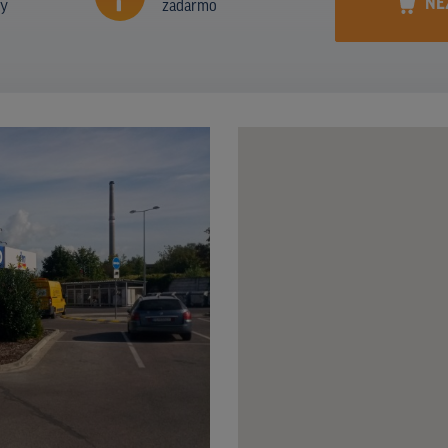
NE
ny
zadarmo