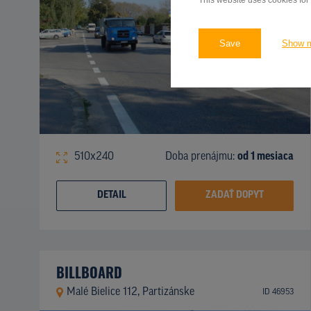
This website uses cookies for
Save
Show 
510x240
Doba prenájmu:
od 1 mesiaca
DETAIL
ZADAŤ DOPYT
BILLBOARD
Malé Bielice 112, Partizánske
ID 46953