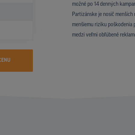
možné po 14 denných kampania
Partizánske je nosič menších 
menšiemu riziku poškodenia p
medzi veľmi obľúbené reklam
CENU
I