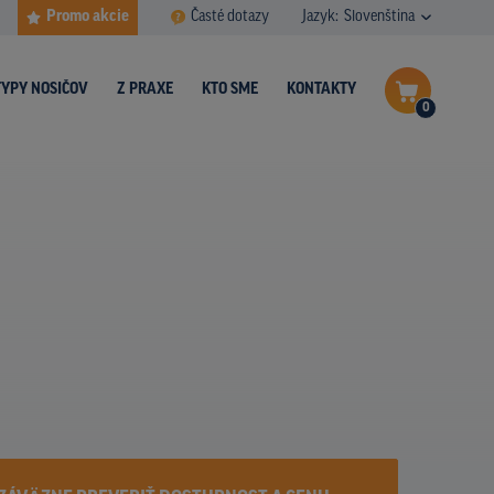
Promo akcie
Časté dotazy
Jazyk:
Slovenština
TYPY NOSIČOV
Z PRAXE
KTO SME
KONTAKTY
0
Dokončiť dopyt
Zobraziť nosiče na mape