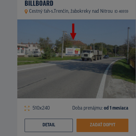
BILLBOARD
Cestný ťah-s.Trenčín, žabokreky nad Nitrou
ID 46959
510x240
Doba prenájmu:
od 1 mesiaca
DETAIL
ZADAŤ DOPYT