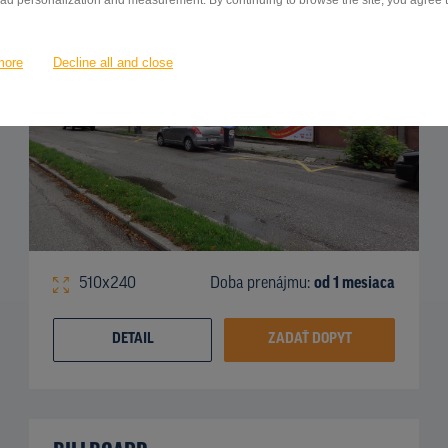
 ad personalization and measurement. By continuing to browse the site, you agree to
more
Decline all and close
510x240
Doba prenájmu:
od 1 mesiaca
DETAIL
ZADAŤ DOPYT