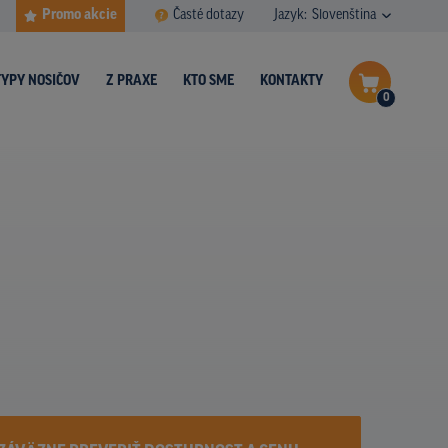
Promo akcie
Časté dotazy
Jazyk:
Slovenština
TYPY NOSIČOV
Z PRAXE
KTO SME
KONTAKTY
0
Dokončiť dopyt
Zobraziť nosiče na mape