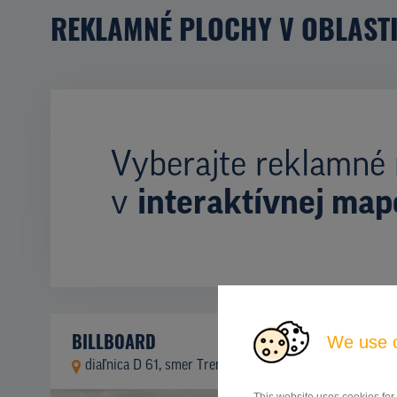
REKLAMNÉ PLOCHY V OBLAST
Vyberajte reklamné 
v
interaktívnej map
BILLBOARD
We use 
diaľnica D 61, smer Trenčín, Ostrov-Bašovce
ID 41911