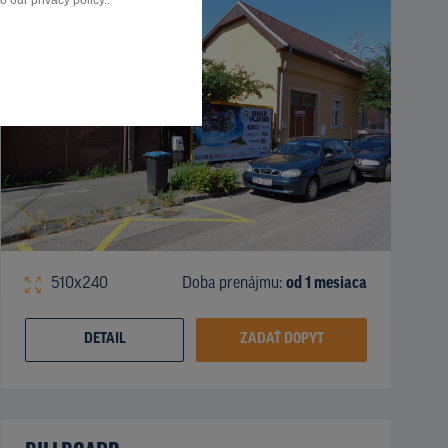
 our privacy policy..
510x240
Doba prenájmu:
od 1 mesiaca
DETAIL
ZADAŤ DOPYT