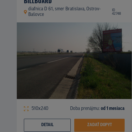
BILLBOARD
diaľnica D 61, smer Bratislava, Ostrov-
ID
42748
Bašovce
510x240
Doba prenájmu:
od 1 mesiaca
DETAIL
ZADAŤ DOPYT