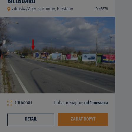
BILLBOARD
žilinská/Zber. suroviny, Piešťany
ID 46879
510x240
Doba prenájmu:
od 1 mesiaca
DETAIL
ZADAŤ DOPYT