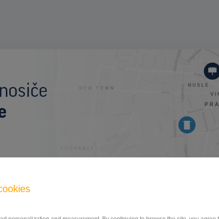
I
nosiče
e
BILLBOARD
cookies
Staničná ulica, Piešťany
ID 41912