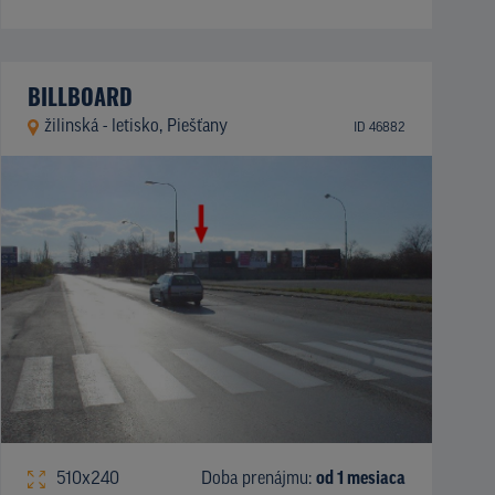
BILLBOARD
žilinská - letisko, Piešťany
ID 46882
510x240
Doba prenájmu:
od 1 mesiaca