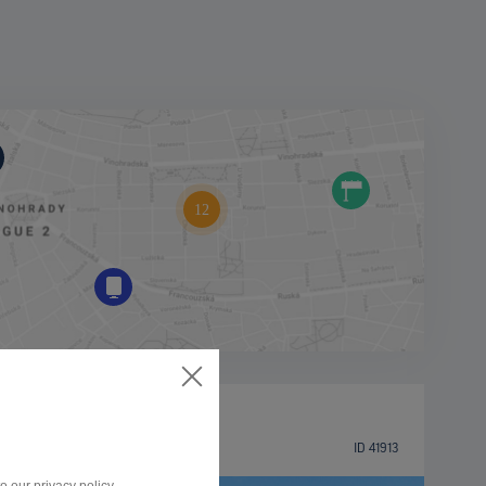
BILLBOARD
Staničná ulica, Piešťany
ID 41913