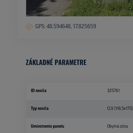
GPS: 48.594648, 17.825659
ZÁKLADNÉ PARAMETRE
ID nosiča
325761
Typ nosiča
CLV (118,5x175)
Umiestnenie panelu
Obytná zóna