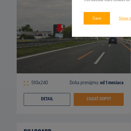
This website uses cookies for
Save
Show 
510x240
Doba prenájmu:
od 1 mesiaca
DETAIL
ZADAŤ DOPYT