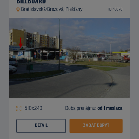
BILLBOARD
Bratislavská/Brezová, Piešťany
ID 46878
510x240
Doba prenájmu:
od 1 mesiaca
DETAIL
ZADAŤ DOPYT