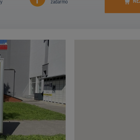
NE
ny
zadarmo