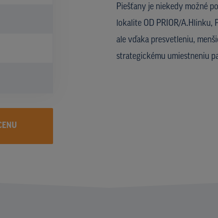
Piešťany je niekedy možné p
lokalite OD PRIOR/A.Hlinku, P
ale vďaka presvetleniu, menš
strategickému umiestneniu pa
CENU