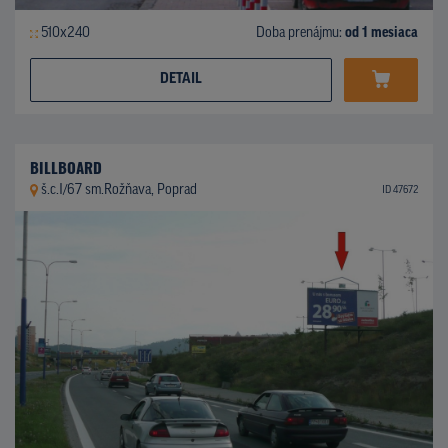
510x240
Doba prenájmu:
od 1 mesiaca
DETAIL
BILLBOARD
š.c.I/67 sm.Rožňava, Poprad
ID 47672