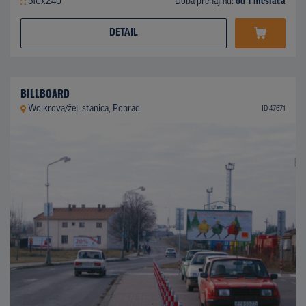
510x240
Doba prenájmu:
od 1 mesiaca
DETAIL
BILLBOARD
Wolkrova/žel. stanica, Poprad
ID 47671