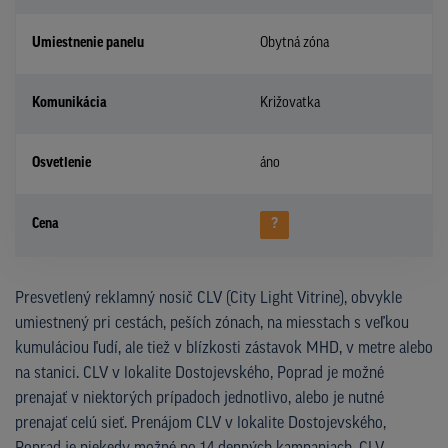
Umiestnenie panelu
Obytná zóna
Komunikácia
Križovatka
Osvetlenie
áno
Cena
?
Presvetlený reklamný nosič CLV (City Light Vitrine), obvykle
umiestnený pri cestách, peších zónach, na miesstach s veľkou
kumuláciou ľudí, ale tiež v blízkosti zástavok MHD, v metre alebo
na stanici. CLV v lokalite Dostojevského, Poprad je možné
prenajať v niektorých prípadoch jednotlivo, alebo je nutné
prenajať celú sieť. Prenájom CLV v lokalite Dostojevského,