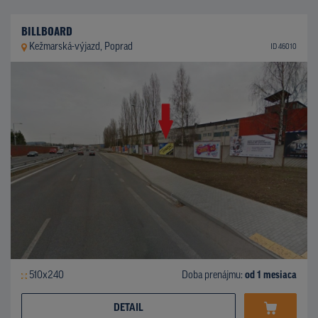
BILLBOARD
Kežmarská-výjazd, Poprad
ID 46010
510x240
Doba prenájmu:
od 1 mesiaca
DETAIL