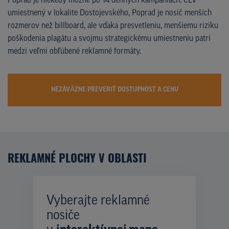
Poprad je niekedy možné po 14 denných kampaniach. CLV
umiestnený v lokalite Dostojevského, Poprad je nosič menších
rozmerov než billboard, ale vďaka presvetleniu, menšiemu riziku
poškodenia plagátu a svojmu strategickému umiestneniu patrí
medzi veľmi obľúbené reklamné formáty.
NEZÁVÄZNE PREVERIŤ DOSTUPNOST A CENU
REKLAMNÉ PLOCHY V OBLASTI
Vyberajte reklamné
nosiče