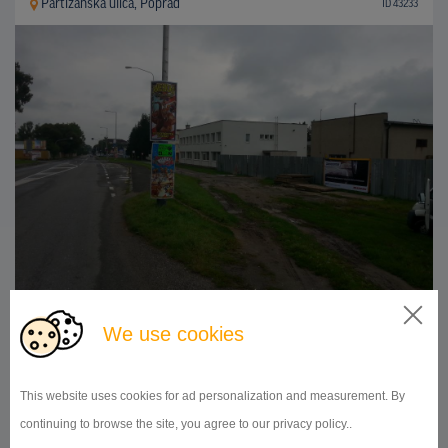
Partizánska ulica, Poprad
ID 43233
510x240
Doba prenájmu:
od 1 mesiaca
We use cookies
DETAIL
This website uses cookies for ad personalization and measurement. By
continuing to browse the site, you agree to our privacy policy..