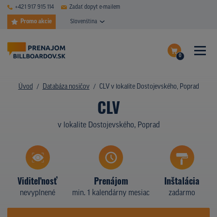
+421 917 915 114
Zadať dopyt e-mailem
Promo akcie
Slovenština
0
ČASTÉ DOTAZY
Dokončiť dopyt
Úvod
Databáza nosičov
CLV v lokalite Dostojevského, Poprad
DATABÁZA NOSIČOV
CLV
Zobraziť nosiče na mape
PLOCHY V AKCII
v lokalite Dostojevského, Poprad
CENY
TYPY NOSIČOV
Viditeľnosť
Prenájom
Inštalácia
Z PRAXE
nevyplnené
min. 1 kalendárny mesiac
zadarmo
KTO SME