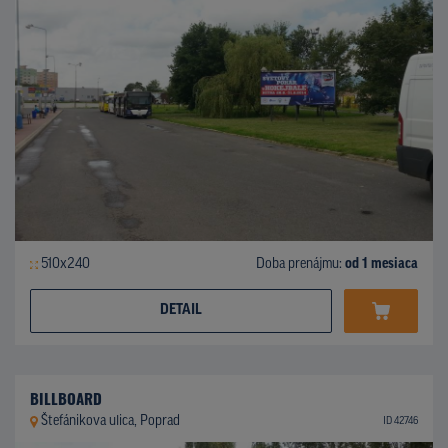
510x240
Doba prenájmu:
od 1 mesiaca
DETAIL
BILLBOARD
Štefánikova ulica, Poprad
ID 42746