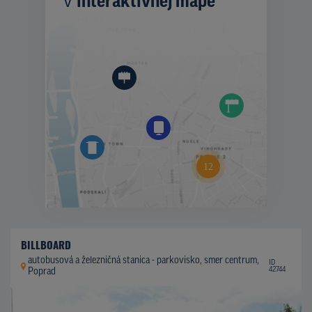
v
interaktívnej mape
BILLBOARD
autobusová a železničná stanica - parkovisko, smer centrum,
ID
42744
Poprad