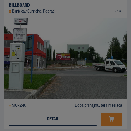
BILLBOARD
Banícka / Currieho, Poprad
ID 47669
510x240
Doba prenájmu:
od 1 mesiaca
DETAIL