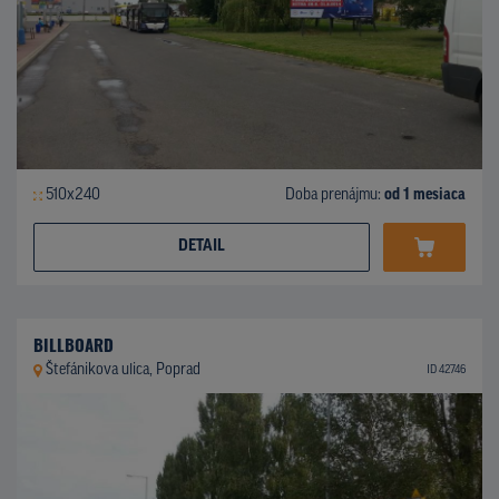
510x240
Doba prenájmu:
od 1 mesiaca
DETAIL
BILLBOARD
Štefánikova ulica, Poprad
ID 42746