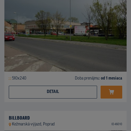
510x240
Doba prenájmu:
od 1 mesiaca
DETAIL
BILLBOARD
Kežmarská-výjazd, Poprad
ID 46010