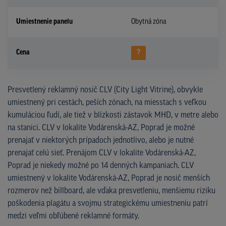
Umiestnenie panelu
Obytná zóna
Cena
?
Presvetlený reklamný nosič CLV (City Light Vitrine), obvykle
umiestnený pri cestách, peších zónach, na miesstach s veľkou
kumuláciou ľudí, ale tiež v blízkosti zástavok MHD, v metre alebo
na stanici. CLV v lokalite Vodárenská-AZ, Poprad je možné
prenajať v niektorých prípadoch jednotlivo, alebo je nutné
prenajať celú sieť. Prenájom CLV v lokalite Vodárenská-AZ,
Poprad je niekedy možné po 14 denných kampaniach. CLV
umiestnený v lokalite Vodárenská-AZ, Poprad je nosič menších
rozmerov než billboard, ale vďaka presvetleniu, menšiemu riziku
poškodenia plagátu a svojmu strategickému umiestneniu patrí
medzi veľmi obľúbené reklamné formáty.