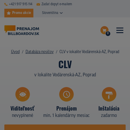
+421 917 915 114
Zadať dopyt e-mailem
Promo akcie
Slovenština
0
ČASTÉ DOTAZY
Dokončiť dopyt
Úvod
Databáza nosičov
CLV v lokalite Vodárenská-AZ, Poprad
DATABÁZA NOSIČOV
CLV
Zobraziť nosiče na mape
PLOCHY V AKCII
v lokalite Vodárenská-AZ, Poprad
CENY
TYPY NOSIČOV
Viditeľnosť
Prenájom
Inštalácia
Z PRAXE
nevyplnené
min. 1 kalendárny mesiac
zadarmo
KTO SME