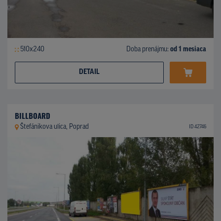
510x240
Doba prenájmu:
od 1 mesiaca
DETAIL
BILLBOARD
Štefánikova ulica, Poprad
ID 42746