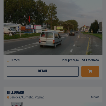
510x240
Doba prenájmu:
od 1 mesiaca
DETAIL
BILLBOARD
Banícka / Currieho, Poprad
ID 47669