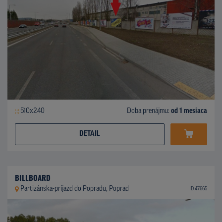
510x240
Doba prenájmu:
od 1 mesiaca
DETAIL
BILLBOARD
Partizánska-príjazd do Popradu, Poprad
ID 47665