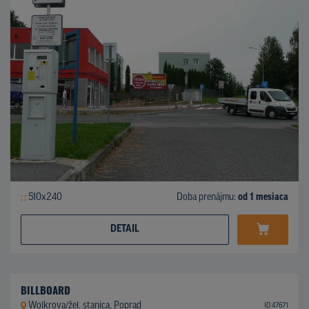
510x240
Doba prenájmu:
od 1 mesiaca
DETAIL
BILLBOARD
Wolkrova/žel. stanica, Poprad
ID 47671