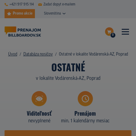
+421 917 915 114
Zadať dopyt e-mailem
Promo akcie
Slovenština
0
ČASTÉ DOTAZY
Dokončiť dopyt
Úvod
Databáza nosičov
Ostatné v lokalite Vodárenská-AZ, Poprad
DATABÁZA NOSIČOV
OSTATNÉ
Zobraziť nosiče na mape
PLOCHY V AKCII
v lokalite Vodárenská-AZ, Poprad
CENY
TYPY NOSIČOV
Viditeľnosť
Prenájom
Z PRAXE
nevyplnené
min. 1 kalendárny mesiac
KTO SME