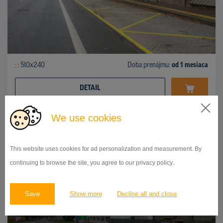
510x240
Doba prenájmu:
od 1 mesiaca
DETAIL
We use cookies
BILLBOARD
Partizánska ulica, Poprad
ID 43233
This website uses cookies for ad personalization and measurement. By
continuing to browse the site, you agree to our privacy policy..
Save
Show more
Decline all and close