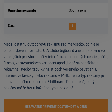
Umiestnenie panelu
Obytná zóna
Cena
?
Medzi ostatnú outdoorovú reklamu radíme všetko, čo nie je
billboardového formátu, CLV alebo bigboard a je umístenené vo
vonkajších priestoroch či v interiéroch obchodných centier, pôšt,
fitness, zdravotníckych zariadení apod. Jedná sa napríklad o
reklamné lavičky, tabuľky na stĺpoch verejného osvetlenia,
interiérové lavičky alebo reklamu v MHD. Tento typ reklamy je
spravidla iného rozmeru než billboard. Doba prenájmu týchto
nosičov môže byť u každého typu inak dlhá.
NEZÁVÄZNE PREVERIŤ DOSTUPNOST A CENU