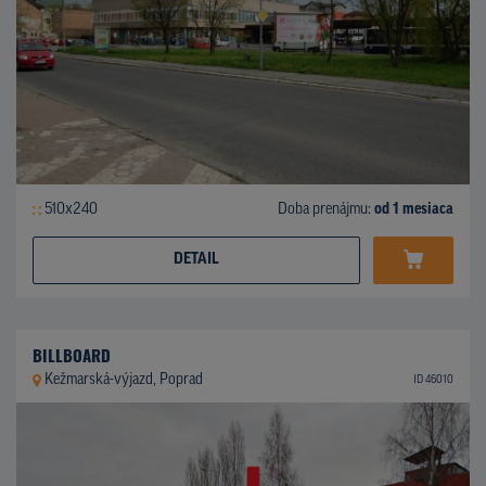
510x240
Doba prenájmu:
od 1 mesiaca
DETAIL
BILLBOARD
Kežmarská-výjazd, Poprad
ID 46010