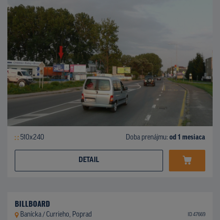
510x240
Doba prenájmu:
od 1 mesiaca
DETAIL
BILLBOARD
Banícka / Currieho, Poprad
ID 47669