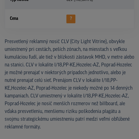
Cena
?
Presvetlený reklamný nosič CLV (City Light Vitrine), obvykle
umiestnený pri cestách, peších zónach, na miesstach s veľkou
kumuláciou ľudí, ale tiež v blízkosti zástavok MHD, v metre alebo
na stanici. CLV v lokalite I/18,PP-KE,Hozelec-AZ, Poprad-Hozelec
je možné prenajať v niektorých prípadoch jednotlivo, alebo je
nutné prenajať celú sieť. Prenájom CLV v lokalite I/18,PP-
KE,Hozelec-AZ, Poprad-Hozelec je niekedy možné po 14 denných
kampaniach. CLV umiestnený v lokalite I/18,PP-KE,Hozelec-AZ,
Poprad-Hozelec je nosič menších rozmerov než billboard, ale
vďaka presvetleniu, menšiemu riziku poškodenia plagátu a
svojmu strategickému umiestneniu patrí medzi veľmi obľúbené
reklamné formáty.