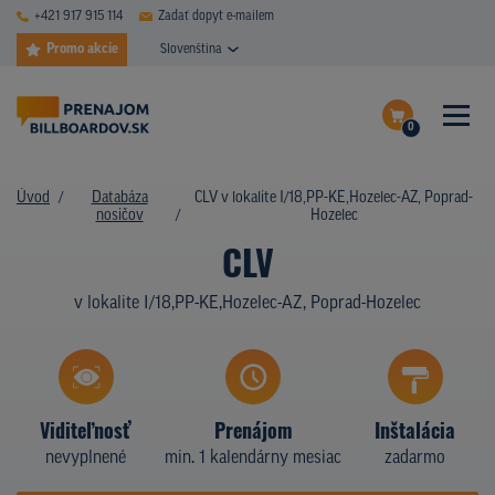
+421 917 915 114
Zadať dopyt e-mailem
Promo akcie
Slovenština
0
ČASTÉ DOTAZY
Dokončiť dopyt
Úvod
Databáza
CLV v lokalite I/18,PP-KE,Hozelec-AZ, Poprad-
DATABÁZA NOSIČOV
nosičov
Hozelec
Zobraziť nosiče na mape
CLV
PLOCHY V AKCII
v lokalite I/18,PP-KE,Hozelec-AZ, Poprad-Hozelec
CENY
TYPY NOSIČOV
Z PRAXE
Viditeľnosť
Prenájom
Inštalácia
nevyplnené
min. 1 kalendárny mesiac
zadarmo
KTO SME