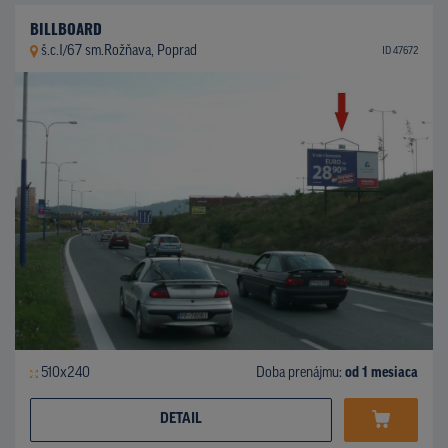
BILLBOARD
š.c.I/67 sm.Rožňava, Poprad
ID 47672
510x240
Doba prenájmu:
od 1 mesiaca
DETAIL