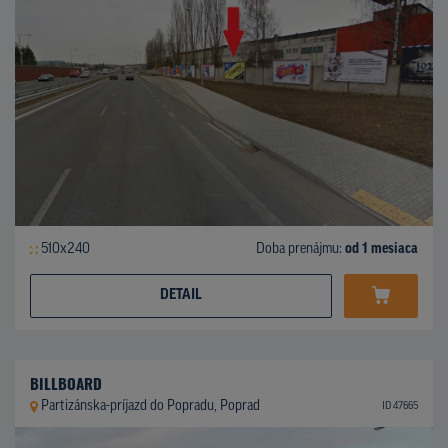
510x240
Doba prenájmu:
od 1 mesiaca
DETAIL
BILLBOARD
Partizánska-príjazd do Popradu, Poprad
ID 47665