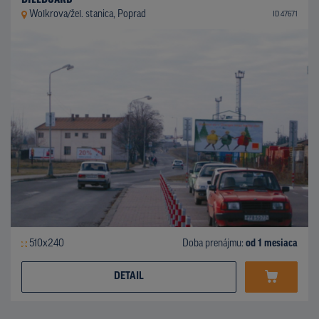
Wolkrova/žel. stanica, Poprad
ID 47671
510x240
Doba prenájmu:
od 1 mesiaca
DETAIL