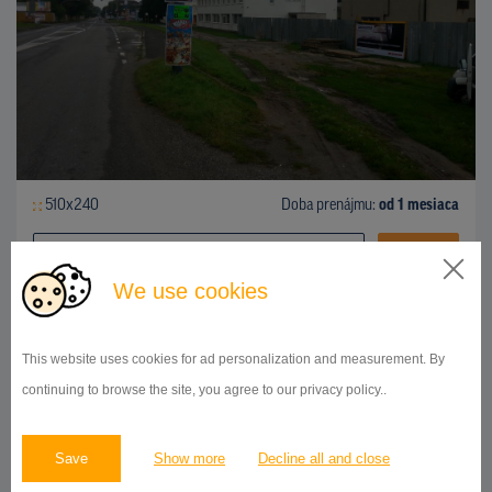
510x240
Doba prenájmu:
od 1 mesiaca
DETAIL
We use cookies
BILLBOARD
This website uses cookies for ad personalization and measurement. By
centrum mesta, smer železničná stanica, Poprad
ID 43235
continuing to browse the site, you agree to our privacy policy..
Save
Show more
Decline all and close