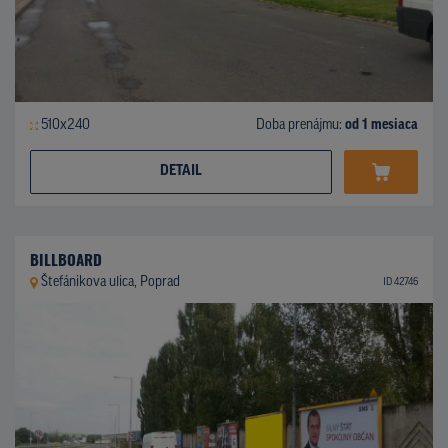
510x240
Doba prenájmu:
od 1 mesiaca
DETAIL
BILLBOARD
Štefánikova ulica, Poprad
ID 42746