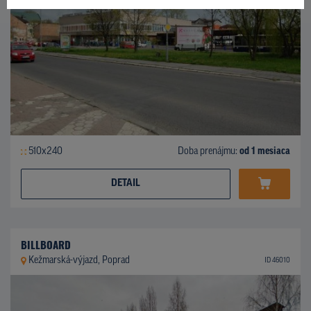
510x240
Doba prenájmu:
od 1 mesiaca
DETAIL
BILLBOARD
Kežmarská-výjazd, Poprad
ID 46010