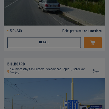
510x240
Doba prenájmu:
od 1 mesiaca
DETAIL
BILLBOARD
hlavný cestný ťah Prešov - Vranov nad Topľou, Bardejov,
ID
42733
Prešov