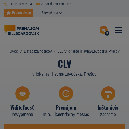
+421 917 915 114
Zadať dopyt e-mailem
Promo akcie
Slovenština
0
ČASTÉ DOTAZY
Dokončiť dopyt
Úvod
Databáza nosičov
CLV v lokalite Hlavná/Levočská, Prešov
DATABÁZA NOSIČOV
CLV
Zobraziť nosiče na mape
PLOCHY V AKCII
v lokalite Hlavná/Levočská, Prešov
CENY
TYPY NOSIČOV
Viditeľnosť
Prenájom
Inštalácia
Z PRAXE
nevyplnené
min. 1 kalendárny mesiac
zadarmo
KTO SME