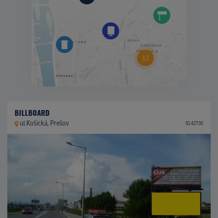
BILLBOARD
ul.Košická, Prešov
ID 42730