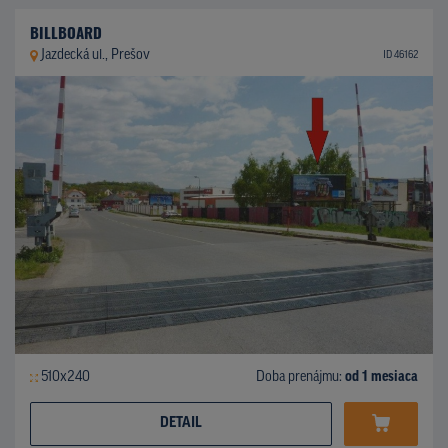
BILLBOARD
Jazdecká ul., Prešov
ID 46162
510x240
Doba prenájmu:
od 1 mesiaca
DETAIL