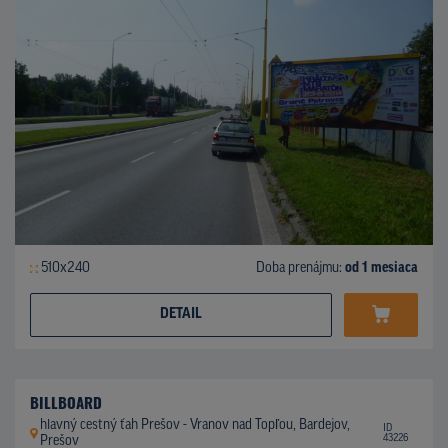
510x240
Doba prenájmu:
od 1 mesiaca
DETAIL
BILLBOARD
hlavný cestný ťah Prešov - Vranov nad Topľou, Bardejov,
ID
43226
Prešov