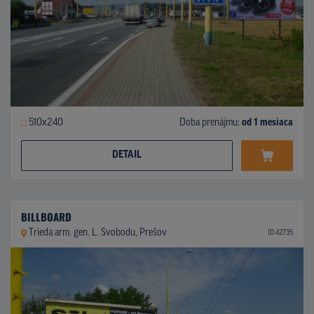
510x240
Doba prenájmu:
od 1 mesiaca
DETAIL
BILLBOARD
Trieda arm. gen. L. Svobodu, Prešov
ID 42735