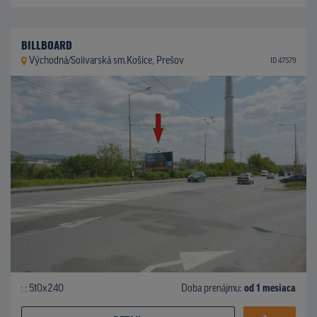
BILLBOARD
Východná/Solivarská sm.Košice, Prešov
ID 47579
510x240
Doba prenájmu:
od 1 mesiaca