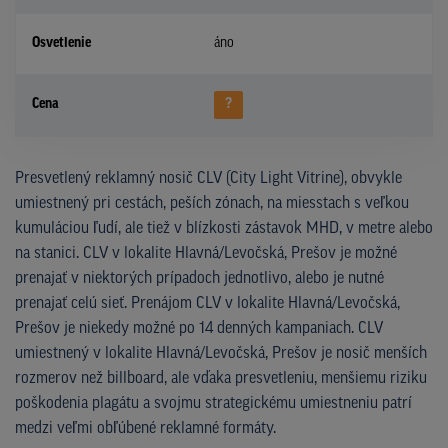
Osvetlenie
áno
Cena
?
Presvetlený reklamný nosič CLV (City Light Vitrine), obvykle
umiestnený pri cestách, peších zónach, na miesstach s veľkou
kumuláciou ľudí, ale tiež v blízkosti zástavok MHD, v metre alebo
na stanici. CLV v lokalite Hlavná/Levočská, Prešov je možné
prenajať v niektorých prípadoch jednotlivo, alebo je nutné
prenajať celú sieť. Prenájom CLV v lokalite Hlavná/Levočská,
Prešov je niekedy možné po 14 denných kampaniach. CLV
umiestnený v lokalite Hlavná/Levočská, Prešov je nosič menších
rozmerov než billboard, ale vďaka presvetleniu, menšiemu riziku
poškodenia plagátu a svojmu strategickému umiestneniu patrí
medzi veľmi obľúbené reklamné formáty.