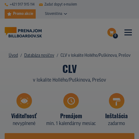
+421 917 915 114
Zadať dopyt e-mailem
Promo akcie
Slovenština
0
ČASTÉ DOTAZY
Dokončiť dopyt
Úvod
Databáza nosičov
CLV v lokalite Hollého/Puškinova, Prešov
DATABÁZA NOSIČOV
CLV
Zobraziť nosiče na mape
PLOCHY V AKCII
v lokalite Hollého/Puškinova, Prešov
CENY
TYPY NOSIČOV
Viditeľnosť
Prenájom
Inštalácia
Z PRAXE
nevyplnené
min. 1 kalendárny mesiac
zadarmo
KTO SME