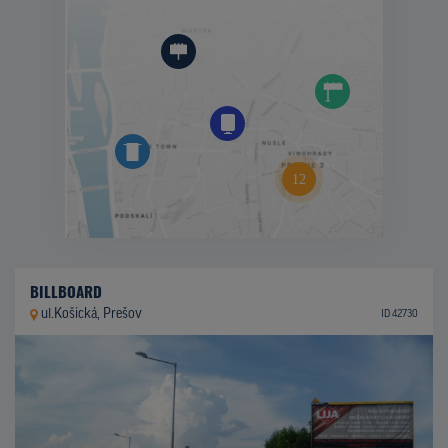
BILLBOARD
ul.Košická, Prešov
ID 42730