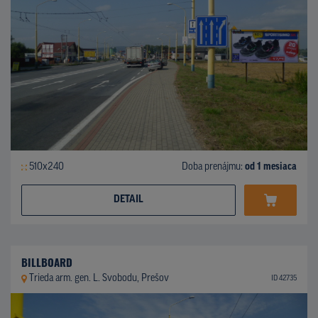
510x240
Doba prenájmu:
od 1 mesiaca
DETAIL
BILLBOARD
Trieda arm. gen. L. Svobodu, Prešov
ID 42735