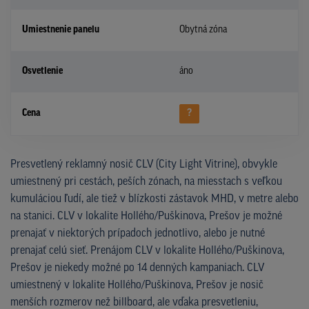
Umiestnenie panelu
Obytná zóna
Osvetlenie
áno
Cena
?
Presvetlený reklamný nosič CLV (City Light Vitrine), obvykle
umiestnený pri cestách, peších zónach, na miesstach s veľkou
kumuláciou ľudí, ale tiež v blízkosti zástavok MHD, v metre alebo
na stanici. CLV v lokalite Hollého/Puškinova, Prešov je možné
prenajať v niektorých prípadoch jednotlivo, alebo je nutné
prenajať celú sieť. Prenájom CLV v lokalite Hollého/Puškinova,
Prešov je niekedy možné po 14 denných kampaniach. CLV
umiestnený v lokalite Hollého/Puškinova, Prešov je nosič
menších rozmerov než billboard, ale vďaka presvetleniu,