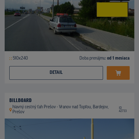
510x240
Doba prenájmu:
od 1 mesiaca
DETAIL
BILLBOARD
hlavný cestný ťah Prešov - Vranov nad Topľou, Bardejov,
ID
42733
Prešov