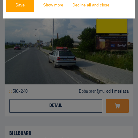
Save
Show more
Decline all and close
510x240
Doba prenájmu:
od 1 mesiaca
DETAIL
BILLBOARD