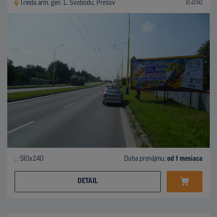
Trieda arm. gen. L. Svobodu, Prešov
ID 42742
510x240
Doba prenájmu:
od 1 mesiaca
DETAIL