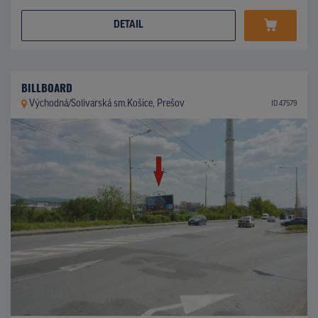
DETAIL
BILLBOARD
Východná/Solivarská sm.Košice, Prešov
ID 47579