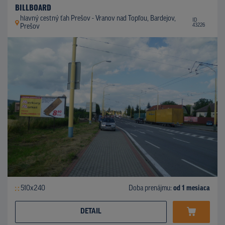
BILLBOARD
hlavný cestný ťah Prešov - Vranov nad Topľou, Bardejov,
ID
43226
Prešov
510x240
Doba prenájmu:
od 1 mesiaca
DETAIL