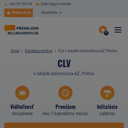
+421 917 915 114
Zadať dopyt e-mailem
Promo akcie
Slovenština
0
ČASTÉ DOTAZY
Dokončiť dopyt
Úvod
Databáza nosičov
CLV v lokalite Jurkovičova-AZ, Prešov
DATABÁZA NOSIČOV
CLV
Zobraziť nosiče na mape
PLOCHY V AKCII
v lokalite Jurkovičova-AZ, Prešov
CENY
TYPY NOSIČOV
Viditeľnosť
Prenájom
Inštalácia
Z PRAXE
nevyplnené
min. 1 kalendárny mesiac
zadarmo
KTO SME