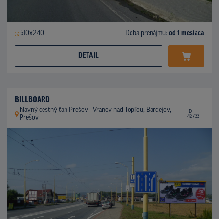
510x240
Doba prenájmu:
od 1 mesiaca
DETAIL
BILLBOARD
hlavný cestný ťah Prešov - Vranov nad Topľou, Bardejov,
ID
42733
Prešov