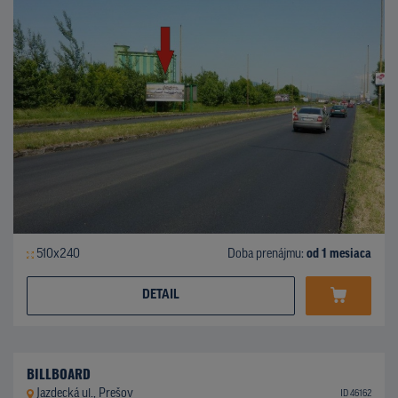
510x240
Doba prenájmu:
od 1 mesiaca
DETAIL
BILLBOARD
Jazdecká ul., Prešov
ID 46162