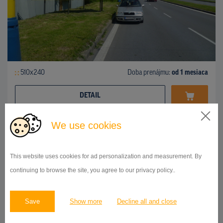
510x240
Doba prenájmu:
od 1 mesiaca
DETAIL
We use cookies
BILLBOARD
ul.Košická, Prešov
ID 42738
This website uses cookies for ad personalization and measurement. By
continuing to browse the site, you agree to our privacy policy..
Save
Show more
Decline all and close