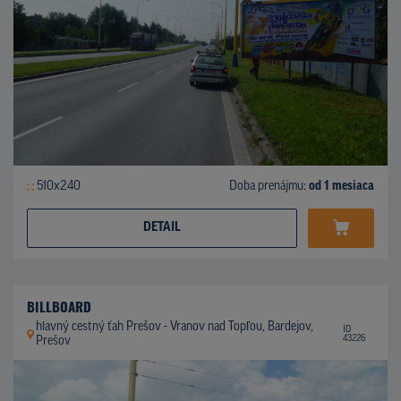
510x240
Doba prenájmu:
od 1 mesiaca
DETAIL
BILLBOARD
hlavný cestný ťah Prešov - Vranov nad Topľou, Bardejov,
ID
43226
Prešov