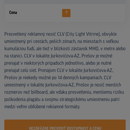
Cena
?
Presvetlený reklamný nosič CLV (City Light Vitrine), obvykle
umiestnený pri cestách, peších zónach, na miesstach s veľkou
kumuláciou ľudí, ale tiež v blízkosti zástavok MHD, v metre alebo
na stanici. CLV v lokalite Jurkovičova-AZ, Prešov je možné
prenajať v niektorých prípadoch jednotlivo, alebo je nutné
prenajať celú sieť. Prenájom CLV v lokalite Jurkovičova-AZ,
Prešov je niekedy možné po 14 denných kampaniach. CLV
umiestnený v lokalite Jurkovičova-AZ, Prešov je nosič menších
rozmerov než billboard, ale vďaka presvetleniu, menšiemu riziku
poškodenia plagátu a svojmu strategickému umiestneniu patrí
medzi veľmi obľúbené reklamné formáty.
NEZÁVÄZNE PREVERIŤ DOSTUPNOST A CENU