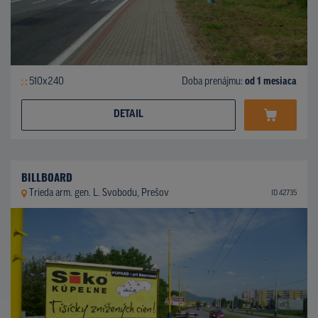
510x240
Doba prenájmu:
od 1 mesiaca
DETAIL
BILLBOARD
Trieda arm. gen. L. Svobodu, Prešov
ID 42735