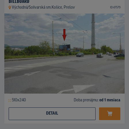
BILLBOARD
Východná/Solivarská sm.Košice, Prešov
ID 47579
510x240
Doba prenájmu:
od 1 mesiaca
DETAIL