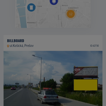
BILLBOARD
ul.Košická, Prešov
ID 42730