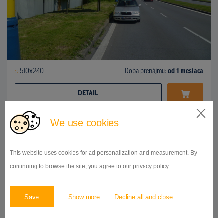
510x240
Doba prenájmu:
od 1 mesiaca
DETAIL
We use cookies
BILLBOARD
ul.Košická, Prešov
ID 42738
This website uses cookies for ad personalization and measurement. By
continuing to browse the site, you agree to our privacy policy..
Save
Show more
Decline all and close