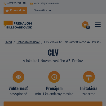
+421 917 915 114
Zadať dopyt e-mailem
Promo akcie
Slovenština
0
ČASTÉ DOTAZY
Dokončiť dopyt
Úvod
Databáza nosičov
CLV v lokalite L.Novomestského-AZ, Prešov
DATABÁZA NOSIČOV
CLV
Zobraziť nosiče na mape
PLOCHY V AKCII
v lokalite L.Novomestského-AZ, Prešov
CENY
TYPY NOSIČOV
Viditeľnosť
Prenájom
Inštalácia
Z PRAXE
nevyplnené
min. 1 kalendárny mesiac
zadarmo
KTO SME