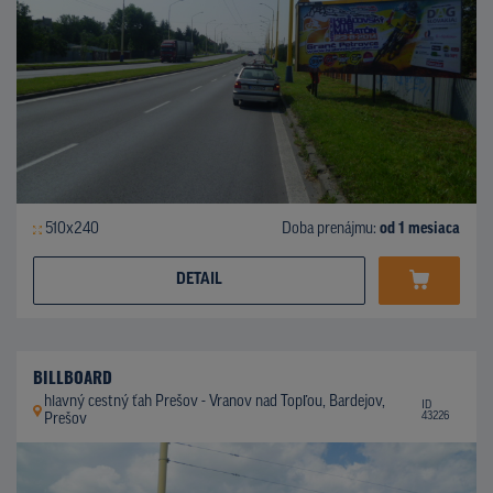
510x240
Doba prenájmu:
od 1 mesiaca
DETAIL
BILLBOARD
hlavný cestný ťah Prešov - Vranov nad Topľou, Bardejov,
ID
43226
Prešov