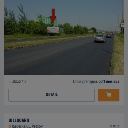
510x240
Doba prenájmu:
od 1 mesiaca
DETAIL
BILLBOARD
Jazdecká ul., Prešov
ID 46162