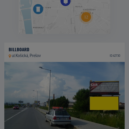
BILLBOARD
ul.Košická, Prešov
ID 42730