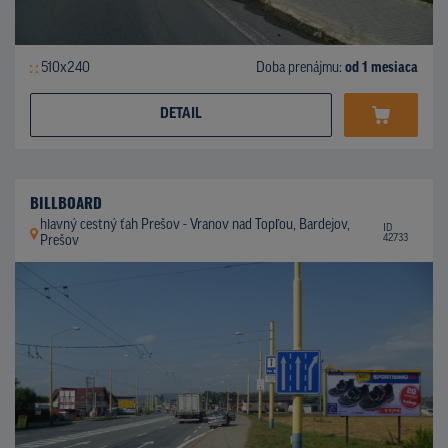
510x240
Doba prenájmu:
od 1 mesiaca
DETAIL
BILLBOARD
hlavný cestný ťah Prešov - Vranov nad Topľou, Bardejov,
ID
42733
Prešov