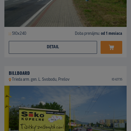
510x240
Doba prenájmu:
od 1 mesiaca
DETAIL
BILLBOARD
Trieda arm. gen. L. Svobodu, Prešov
ID 42735