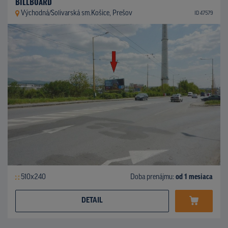
BILLBOARD
Východná/Solivarská sm.Košice, Prešov
ID 47579
510x240
Doba prenájmu:
od 1 mesiaca
DETAIL