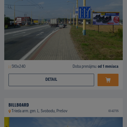
510x240
Doba prenájmu:
od 1 mesiaca
DETAIL
BILLBOARD
Trieda arm. gen. L. Svobodu, Prešov
ID 42735