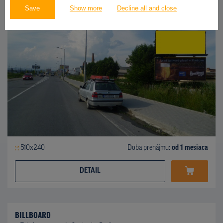
Save
Show more
Decline all and close
510x240
Doba prenájmu:
od 1 mesiaca
DETAIL
BILLBOARD