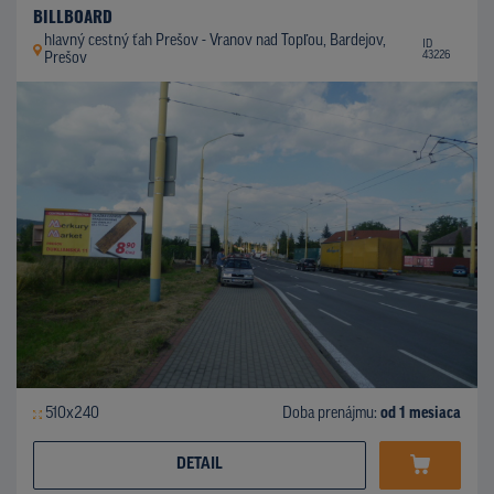
BILLBOARD
hlavný cestný ťah Prešov - Vranov nad Topľou, Bardejov,
ID
43226
Prešov
510x240
Doba prenájmu:
od 1 mesiaca
DETAIL