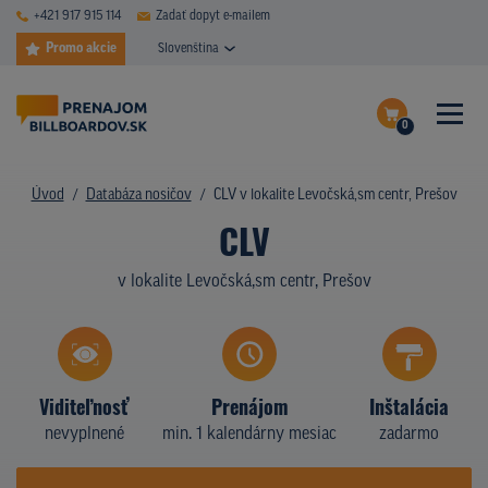
+421 917 915 114
Zadať dopyt e-mailem
Promo akcie
Slovenština
0
ČASTÉ DOTAZY
Dokončiť dopyt
Úvod
Databáza nosičov
CLV v lokalite Levočská,sm centr, Prešov
DATABÁZA NOSIČOV
CLV
Zobraziť nosiče na mape
PLOCHY V AKCII
v lokalite Levočská,sm centr, Prešov
CENY
TYPY NOSIČOV
Viditeľnosť
Prenájom
Inštalácia
Z PRAXE
nevyplnené
min. 1 kalendárny mesiac
zadarmo
KTO SME