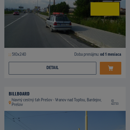
510x240
Doba prenájmu:
od 1 mesiaca
DETAIL
BILLBOARD
hlavný cestný ťah Prešov - Vranov nad Topľou, Bardejov,
ID
42733
Prešov