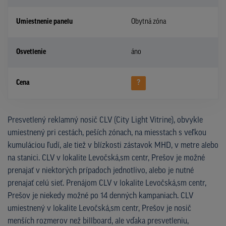
Umiestnenie panelu
Obytná zóna
Osvetlenie
áno
Cena
?
Presvetlený reklamný nosič CLV (City Light Vitrine), obvykle
umiestnený pri cestách, peších zónach, na miesstach s veľkou
kumuláciou ľudí, ale tiež v blízkosti zástavok MHD, v metre alebo
na stanici. CLV v lokalite Levočská,sm centr, Prešov je možné
prenajať v niektorých prípadoch jednotlivo, alebo je nutné
prenajať celú sieť. Prenájom CLV v lokalite Levočská,sm centr,
Prešov je niekedy možné po 14 denných kampaniach. CLV
umiestnený v lokalite Levočská,sm centr, Prešov je nosič
menších rozmerov než billboard, ale vďaka presvetleniu,