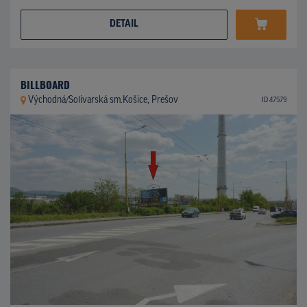
DETAIL
BILLBOARD
Východná/Solivarská sm.Košice, Prešov
ID 47579