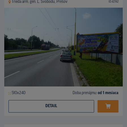
Trieda arm. gen. L. Svobodu, Prešov
ID 42742
510x240
Doba prenájmu:
od 1 mesiaca
DETAIL