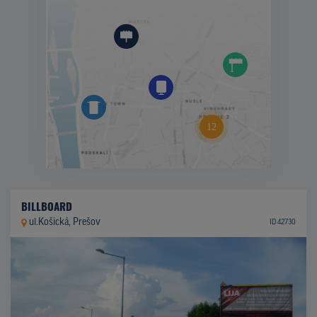
BILLBOARD
ul.Košická, Prešov
ID 42730