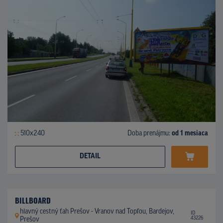
510x240
Doba prenájmu:
od 1 mesiaca
DETAIL
BILLBOARD
hlavný cestný ťah Prešov - Vranov nad Topľou, Bardejov,
ID
43226
Prešov