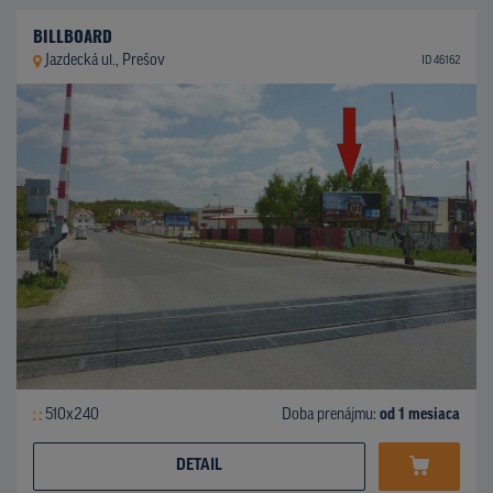
BILLBOARD
Jazdecká ul., Prešov
ID 46162
510x240
Doba prenájmu:
od 1 mesiaca
DETAIL