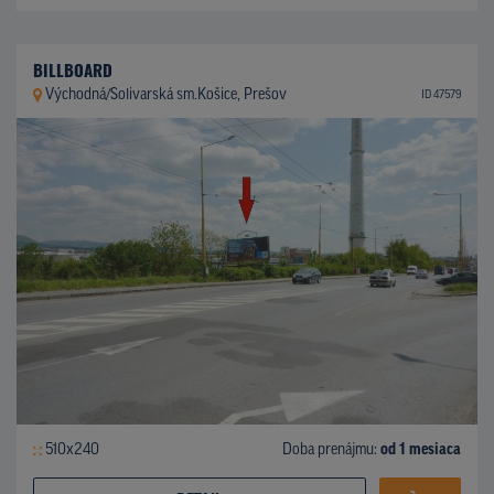
BILLBOARD
Východná/Solivarská sm.Košice, Prešov
ID 47579
510x240
Doba prenájmu:
od 1 mesiaca