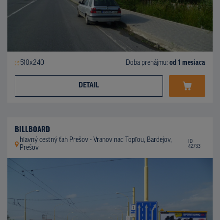
510x240
Doba prenájmu:
od 1 mesiaca
DETAIL
BILLBOARD
hlavný cestný ťah Prešov - Vranov nad Topľou, Bardejov,
ID
42733
Prešov