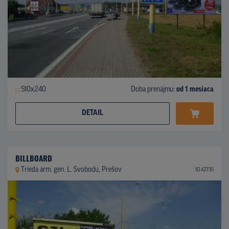
510x240
Doba prenájmu:
od 1 mesiaca
DETAIL
BILLBOARD
Trieda arm. gen. L. Svobodu, Prešov
ID 42735