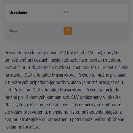
Osvetlenie
áno
Cena
?
Presvetlený reklamný nosič CLV (City Light Vitrine), obvykle
umiestnený pri cestách, peších zónach, na miesstach s veľkou
kumuláciou ľudí, ale tiež v blízkosti zástavok MHD, v metre alebo
na stanici. CLV v lokalite Masarykova, Prešov je možné prenajať
v niektorých prípadoch jednotlivo, alebo je nutné prenajať celú
sieť. Prenájom CLV v lokalite Masarykova, Prešov je niekedy
možné po 14 denných kampaniach. CLV umiestnený v lokalite
Masarykova, Prešov je nosič menších rozmerov než billboard,
ale vďaka presvetleniu, menšiemu riziku poškodenia plagátu a
svojmu strategickému umiestneniu patrí medzi veľmi obľúbené
reklamné formáty.