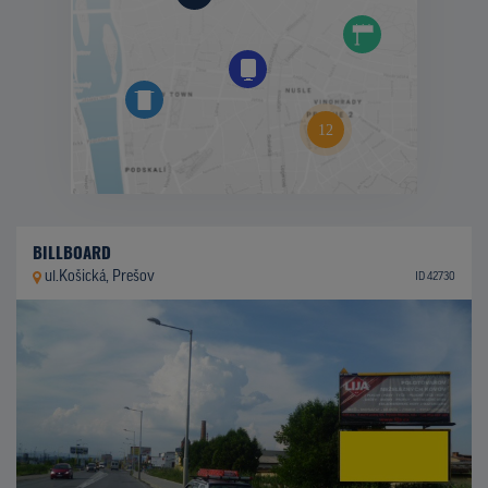
BILLBOARD
ul.Košická, Prešov
ID 42730