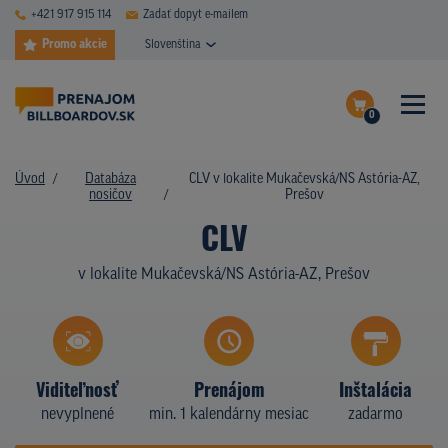
+421 917 915 114
Zadať dopyt e-mailem
Promo akcie
Slovenština
0
ČASTÉ DOTAZY
Dokončiť dopyt
Úvod
Databáza
CLV v lokalite Mukačevská/NS Astória-AZ,
DATABÁZA NOSIČOV
nosičov
Prešov
Zobraziť nosiče na mape
CLV
PLOCHY V AKCII
v lokalite Mukačevská/NS Astória-AZ, Prešov
CENY
TYPY NOSIČOV
Z PRAXE
Viditeľnosť
Prenájom
Inštalácia
nevyplnené
min. 1 kalendárny mesiac
zadarmo
KTO SME