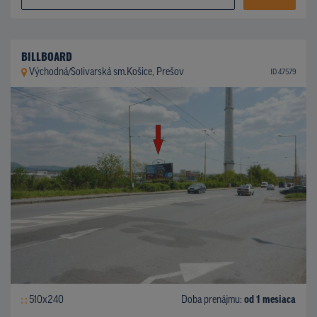
BILLBOARD
Východná/Solivarská sm.Košice, Prešov
ID 47579
510x240
Doba prenájmu:
od 1 mesiaca