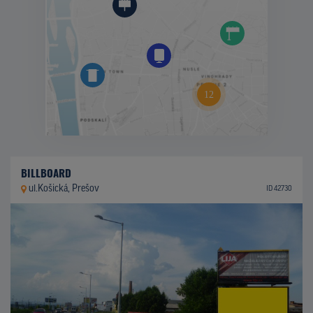
BILLBOARD
ul.Košická, Prešov
ID 42730