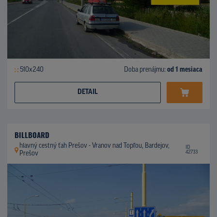
510x240
Doba prenájmu:
od 1 mesiaca
DETAIL
BILLBOARD
hlavný cestný ťah Prešov - Vranov nad Topľou, Bardejov,
ID
42733
Prešov