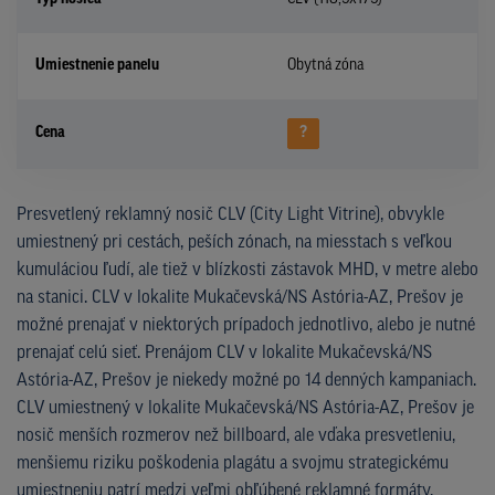
Umiestnenie panelu
Obytná zóna
Cena
?
Presvetlený reklamný nosič CLV (City Light Vitrine), obvykle
umiestnený pri cestách, peších zónach, na miesstach s veľkou
kumuláciou ľudí, ale tiež v blízkosti zástavok MHD, v metre alebo
na stanici. CLV v lokalite Mukačevská/NS Astória-AZ, Prešov je
možné prenajať v niektorých prípadoch jednotlivo, alebo je nutné
prenajať celú sieť. Prenájom CLV v lokalite Mukačevská/NS
Astória-AZ, Prešov je niekedy možné po 14 denných kampaniach.
CLV umiestnený v lokalite Mukačevská/NS Astória-AZ, Prešov je
nosič menších rozmerov než billboard, ale vďaka presvetleniu,
menšiemu riziku poškodenia plagátu a svojmu strategickému
umiestneniu patrí medzi veľmi obľúbené reklamné formáty.