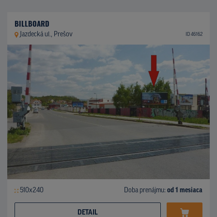
BILLBOARD
Jazdecká ul., Prešov
ID 46162
510x240
Doba prenájmu:
od 1 mesiaca
DETAIL