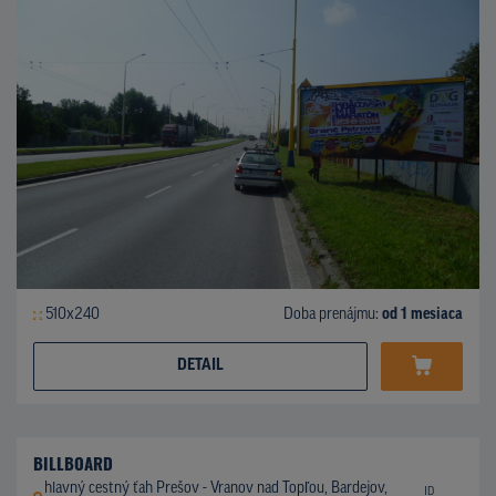
510x240
Doba prenájmu:
od 1 mesiaca
DETAIL
BILLBOARD
hlavný cestný ťah Prešov - Vranov nad Topľou, Bardejov,
ID