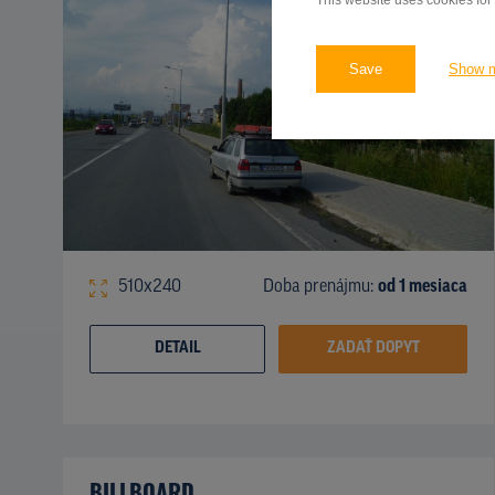
This website uses cookies for
Save
Show 
510x240
Doba prenájmu:
od 1 mesiaca
DETAIL
ZADAŤ DOPYT
BILLBOARD