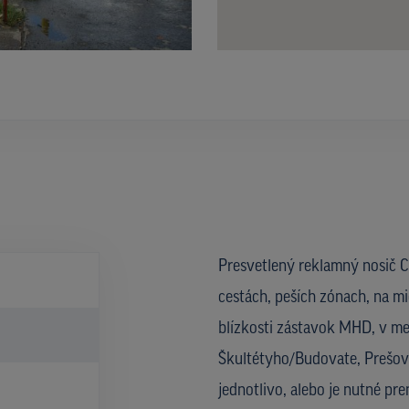
Presvetlený reklamný nosič CL
cestách, peších zónach, na mi
blízkosti zástavok MHD, v met
Škultétyho/Budovate, Prešov 
jednotlivo, alebo je nutné pre