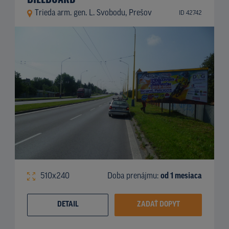
Trieda arm. gen. L. Svobodu, Prešov
ID 42742
510x240
Doba prenájmu:
od 1 mesiaca
DETAIL
ZADAŤ DOPYT