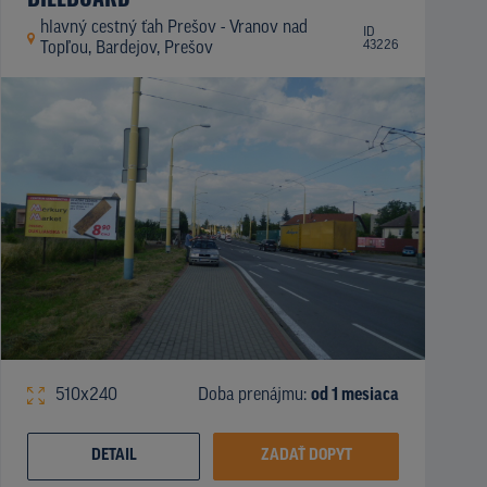
hlavný cestný ťah Prešov - Vranov nad
ID
43226
Topľou, Bardejov, Prešov
510x240
Doba prenájmu:
od 1 mesiaca
DETAIL
ZADAŤ DOPYT