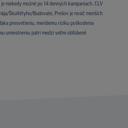
 je niekedy možné po 14 denných kampaniach. CLV
mája/Škultétyho/Budovate, Prešov je nosič menších
vďaka presvetleniu, menšiemu riziku poškodenia
mu umiestneniu patrí medzi veľmi obľúbené