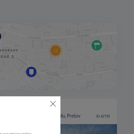
BILLBOARD
Trieda arm. gen. L. Svobodu, Prešov
ID 42735