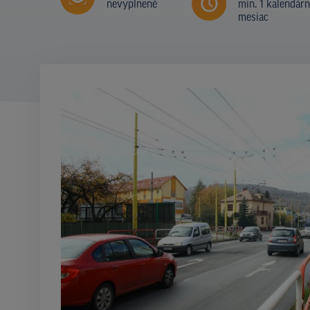
nevyplnené
min. 1 kalendár
mesiac