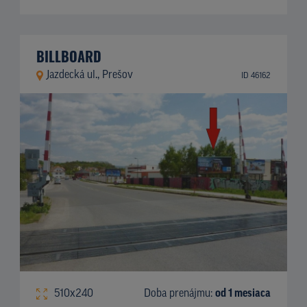
BILLBOARD
Jazdecká ul., Prešov
ID 46162
510x240
Doba prenájmu:
od 1 mesiaca