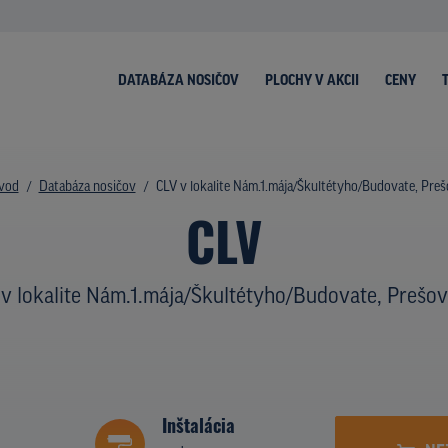
DATABÁZA NOSIČOV
PLOCHY V AKCII
CENY
vod
Databáza nosičov
CLV v lokalite Nám.1.mája/Škultétyho/Budovate, Pre
CLV
v lokalite Nám.1.mája/Škultétyho/Budovate, Prešov
Inštalácia