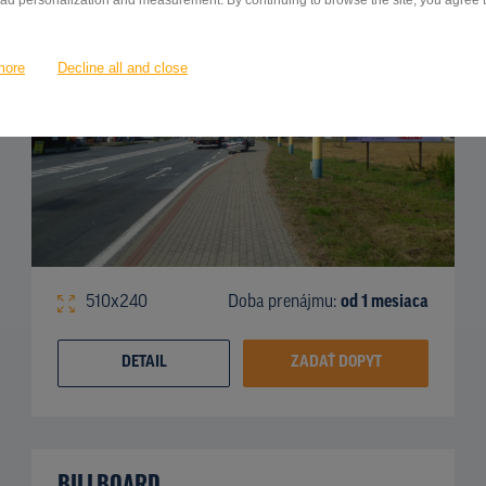
 ad personalization and measurement. By continuing to browse the site, you agree to
more
Decline all and close
510x240
Doba prenájmu:
od 1 mesiaca
DETAIL
ZADAŤ DOPYT
BILLBOARD