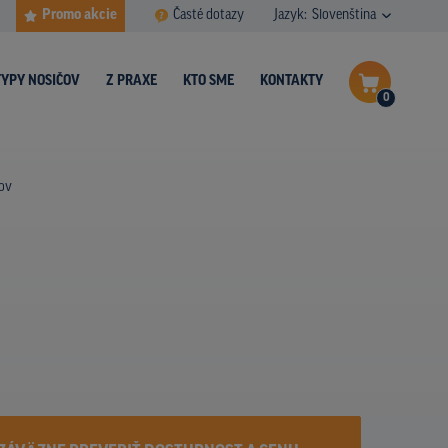
Promo akcie
Časté dotazy
Jazyk:
Slovenština
TYPY NOSIČOV
Z PRAXE
KTO SME
KONTAKTY
0
Dokončiť dopyt
šov
Zobraziť nosiče na mape