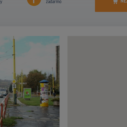
NE
ny
zadarmo