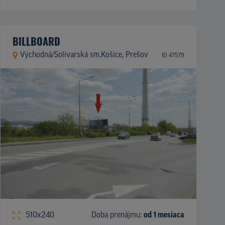
BILLBOARD
Východná/Solivarská sm.Košice, Prešov
ID 47579
510x240
Doba prenájmu:
od 1 mesiaca