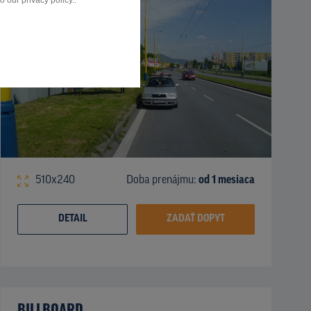
 our privacy policy..
510x240
Doba prenájmu:
od 1 mesiaca
DETAIL
ZADAŤ DOPYT
BILLBOARD