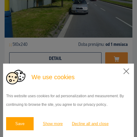
510x240
Doba prenájmu:
od 1 mesiaca
DETAIL
We use cookies
BILLBOARD
ul.Košická, Prešov
ID 42738
This website uses cookies for ad personalization and measurement. By
continuing to browse the site, you agree to our privacy policy..
Save
Show more
Decline all and close