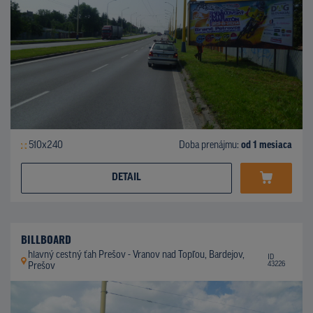
510x240
Doba prenájmu:
od 1 mesiaca
DETAIL
BILLBOARD
hlavný cestný ťah Prešov - Vranov nad Topľou, Bardejov,
ID
43226
Prešov