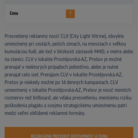
Cena
?
Presvetlený reklamný nosič CLV (City Light Vitrine), obvykle
umiestnený pri cestách, peších zónach, na miesstach s veľkou
kumuláciou ľudí, ale tiež v blízkosti zástavok MHD, v metre alebo
na stanici. CLV v lokalite Prostějovská-AZ, Prešov je možné
prenajať v niektorých prípadoch jednotlivo, alebo je nutné
prenajať celú sieť. Prenájom CLV v lokalite Prostějovská-AZ,
Prešov je niekedy možné po 14 denných kampaniach. CLV
umiestnený v lokalite Prostějovská-AZ, Prešov je nosič menších
rozmerov než billboard, ale vďaka presvetleniu, menšiemu riziku
poškodenia plagátu a svojmu strategickému umiestneniu patrí
medzi veľmi obľúbené reklamné formáty.
NEZÁVÄZNE PREVERIŤ DOSTUPNOST A CENU