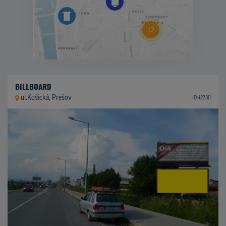
BILLBOARD
ul.Košická, Prešov
ID 42730