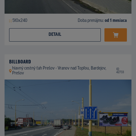
510x240
Doba prenájmu:
od 1 mesiaca
DETAIL
BILLBOARD
hlavný cestný ťah Prešov - Vranov nad Topľou, Bardejov,
ID
42733
Prešov