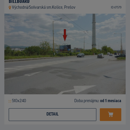
BILLBOARD
Východná/Solivarská sm.Košice, Prešov
ID 47579
510x240
Doba prenájmu:
od 1 mesiaca
DETAIL