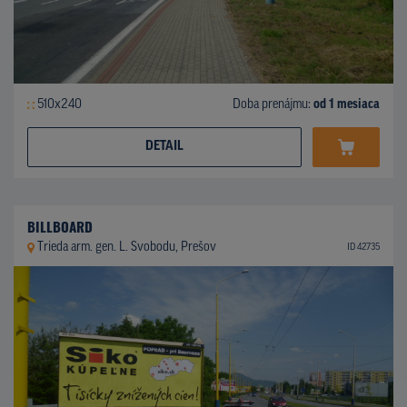
510x240
Doba prenájmu:
od 1 mesiaca
DETAIL
BILLBOARD
Trieda arm. gen. L. Svobodu, Prešov
ID 42735