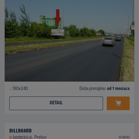
510x240
Doba prenájmu:
od 1 mesiaca
DETAIL
BILLBOARD
Jazdecká ul., Prešov
ID 46162