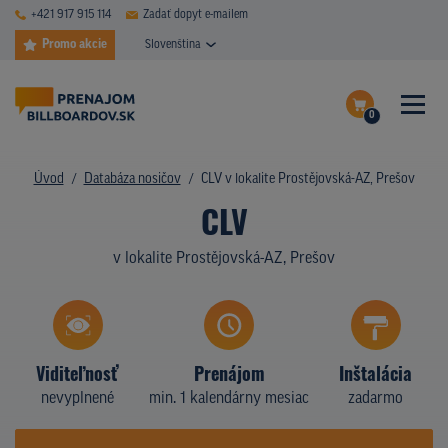
+421 917 915 114
Zadať dopyt e-mailem
Promo akcie
Slovenština
0
ČASTÉ DOTAZY
Dokončiť dopyt
Úvod
Databáza nosičov
CLV v lokalite Prostějovská-AZ, Prešov
DATABÁZA NOSIČOV
CLV
Zobraziť nosiče na mape
PLOCHY V AKCII
v lokalite Prostějovská-AZ, Prešov
CENY
TYPY NOSIČOV
Viditeľnosť
Prenájom
Inštalácia
Z PRAXE
nevyplnené
min. 1 kalendárny mesiac
zadarmo
KTO SME