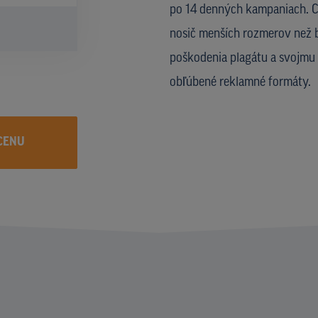
po 14 denných kampaniach. CL
nosič menších rozmerov než b
poškodenia plagátu a svojmu 
obľúbené reklamné formáty.
CENU
I