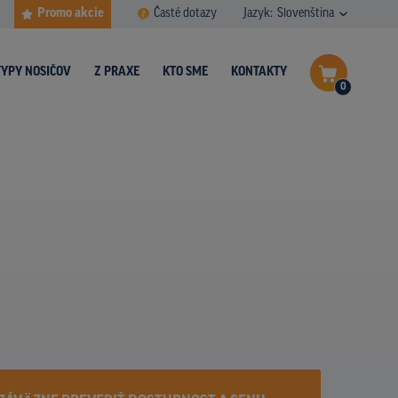
Promo akcie
Časté dotazy
Jazyk:
Slovenština
TYPY NOSIČOV
Z PRAXE
KTO SME
KONTAKTY
0
Dokončiť dopyt
Zobraziť nosiče na mape