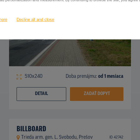
 ad personalization and measurement. By continuing to browse the site, you agree to
more
Decline all and close
510x240
Doba prenájmu:
od 1 mesiaca
DETAIL
ZADAŤ DOPYT
BILLBOARD
Trieda arm. gen. L. Svobodu, Prešov
ID 42742