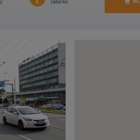
NE
ny
zadarmo