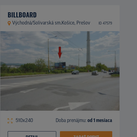
BILLBOARD
Východná/Solivarská sm.Košice, Prešov
ID 47579
510x240
Doba prenájmu:
od 1 mesiaca