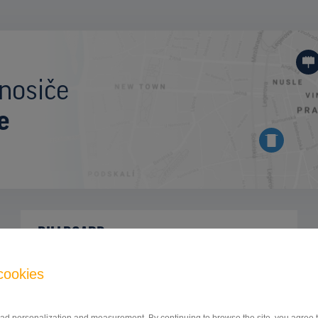
nosiče
e
BILLBOARD
hlavný cestný ťah Prešov - Vranov nad
ID
42733
Topľou, Bardejov, Prešov
cookies