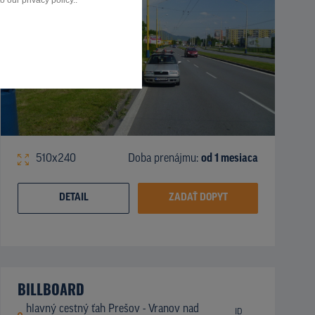
 our privacy policy..
510x240
Doba prenájmu:
od 1 mesiaca
DETAIL
ZADAŤ DOPYT
BILLBOARD
hlavný cestný ťah Prešov - Vranov nad
ID