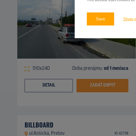
This website uses cookies for
Save
Show 
510x240
Doba prenájmu:
od 1 mesiaca
DETAIL
ZADAŤ DOPYT
BILLBOARD
ul.Košická, Prešov
ID 42738