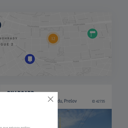
BILLBOARD
Trieda arm. gen. L. Svobodu, Prešov
ID 42735