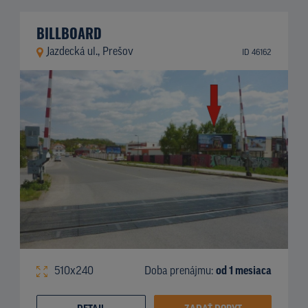
BILLBOARD
Jazdecká ul., Prešov
ID 46162
510x240
Doba prenájmu:
od 1 mesiaca