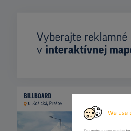
Vyberajte reklamné 
v
interaktívnej map
BILLBOARD
ul.Košická, Prešov
ID 42730
We use 