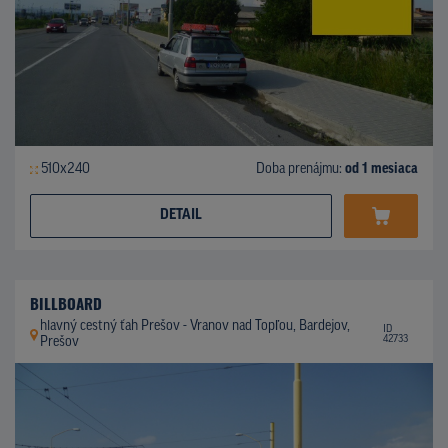
510x240
Doba prenájmu:
od 1 mesiaca
DETAIL
BILLBOARD
hlavný cestný ťah Prešov - Vranov nad Topľou, Bardejov,
ID
42733
Prešov