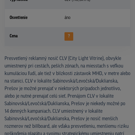
Osvetlenie
áno
Cena
?
Presvetlený reklamný nosič CLV (City Light Vitrine), obvykle
umiestnený pri cestách, peších zónach, na miesstach s veľkou
kumuláciou ľudí, ale tiež v blízkosti zástavok MHD, v metre alebo
na stanici. CLV v lokalite Sabinovská/Levočská/Duklianska,
Prešov je možné prenajať v niektorých prípadoch jednotlivo,
alebo je nutné prenajať celú sieť. Prenájom CLV v lokalite
Sabinovská/Levočská/Duklianska, Prešov je niekedy možné po
14 denných kampaniach. CLV umiestnený v lokalite
Sabinovská/Levočská/Duklianska, Prešov je nosič menších
rozmerov než billboard, ale vďaka presvetleniu, menšiemu riziku
poškodenia plagátu a svojmu strategickému umiestneniu patrí