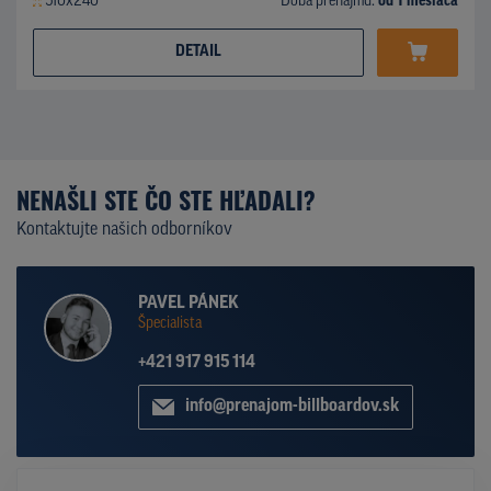
510x240
Doba prenájmu:
od 1 mesiaca
DETAIL
NENAŠLI STE ČO STE HĽADALI?
Kontaktujte našich odborníkov
PAVEL PÁNEK
Špecialista
+421 917 915 114
info@prenajom-billboardov.sk