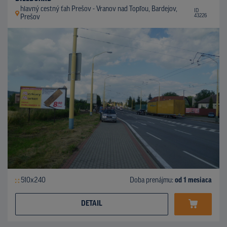
hlavný cestný ťah Prešov - Vranov nad Topľou, Bardejov,
ID
43226
Prešov
510x240
Doba prenájmu:
od 1 mesiaca
DETAIL