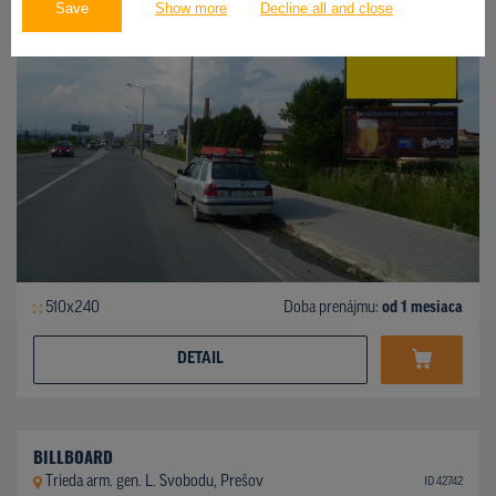
Save
Show more
Decline all and close
510x240
Doba prenájmu:
od 1 mesiaca
DETAIL
BILLBOARD
Trieda arm. gen. L. Svobodu, Prešov
ID 42742