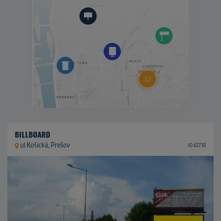
BILLBOARD
ul.Košická, Prešov
ID 42730