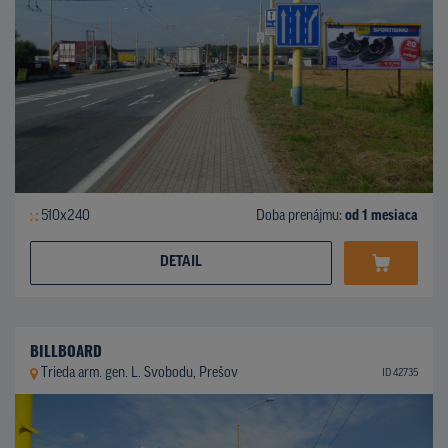
510x240
Doba prenájmu:
od 1 mesiaca
DETAIL
BILLBOARD
Trieda arm. gen. L. Svobodu, Prešov
ID 42735