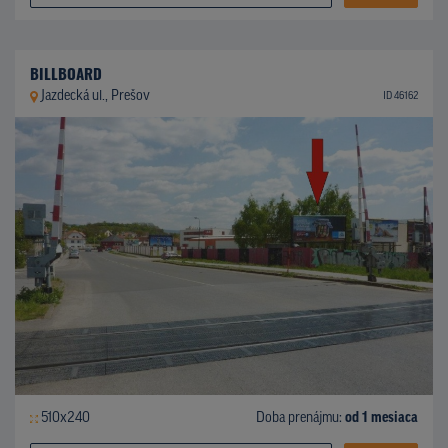
BILLBOARD
Jazdecká ul., Prešov
ID 46162
510x240
Doba prenájmu:
od 1 mesiaca