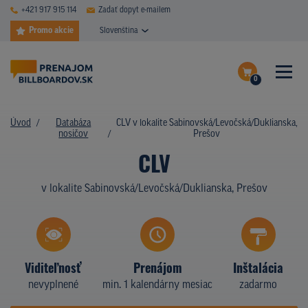
+421 917 915 114
Zadať dopyt e-mailem
Promo akcie
Slovenština
0
ČASTÉ DOTAZY
Dokončiť dopyt
Úvod
Databáza
CLV v lokalite Sabinovská/Levočská/Duklianska,
DATABÁZA NOSIČOV
nosičov
Prešov
Zobraziť nosiče na mape
CLV
PLOCHY V AKCII
v lokalite Sabinovská/Levočská/Duklianska, Prešov
CENY
TYPY NOSIČOV
Z PRAXE
Viditeľnosť
Prenájom
Inštalácia
nevyplnené
min. 1 kalendárny mesiac
zadarmo
KTO SME