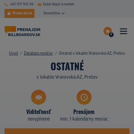
+421 917 915 114
Zadať dopyt e-mailem
Promo akcie
Slovenština
0
ČASTÉ DOTAZY
Dokončiť dopyt
Úvod
Databáza nosičov
Ostatné v lokalite Vranovská-AZ, Prešov
DATABÁZA NOSIČOV
OSTATNÉ
Zobraziť nosiče na mape
PLOCHY V AKCII
v lokalite Vranovská-AZ, Prešov
CENY
TYPY NOSIČOV
Viditeľnosť
Prenájom
Z PRAXE
nevyplnené
min. 1 kalendárny mesiac
KTO SME