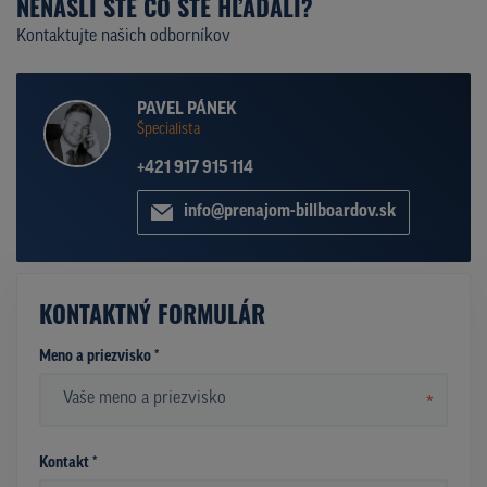
NENAŠLI STE ČO STE HĽADALI?
Kontaktujte našich odborníkov
PAVEL PÁNEK
Špecialista
+421 917 915 114
info@prenajom-billboardov.sk
KONTAKTNÝ FORMULÁR
Meno a priezvisko *
*
Kontakt *