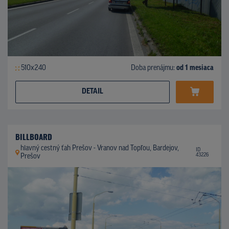
510x240
Doba prenájmu:
od 1 mesiaca
DETAIL
BILLBOARD
hlavný cestný ťah Prešov - Vranov nad Topľou, Bardejov,
ID
43226
Prešov