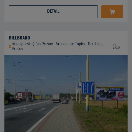
DETAIL
BILLBOARD
hlavný cestný ťah Prešov - Vranov nad Topľou, Bardejov,
ID
42733
Prešov