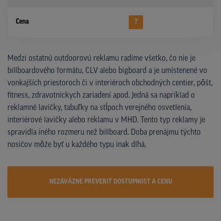
Cena
?
Medzi ostatnú outdoorovú reklamu radíme všetko, čo nie je
billboardového formátu, CLV alebo bigboard a je umístenené vo
vonkajších priestoroch či v interiéroch obchodných centier, pôšt,
fitness, zdravotníckych zariadení apod. Jedná sa napríklad o
reklamné lavičky, tabuľky na stĺpoch verejného osvetlenia,
interiérové lavičky alebo reklamu v MHD. Tento typ reklamy je
spravidla iného rozmeru než billboard. Doba prenájmu týchto
nosičov môže byť u každého typu inak dlhá.
NEZÁVÄZNE PREVERIŤ DOSTUPNOST A CENU