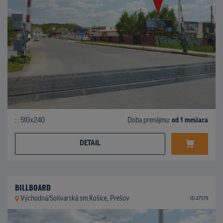
510x240
Doba prenájmu:
od 1 mesiaca
DETAIL
BILLBOARD
Východná/Solivarská sm.Košice, Prešov
ID 47579