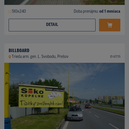
510x240
Doba prenájmu:
od 1 mesiaca
DETAIL
BILLBOARD
Trieda arm. gen. L. Svobodu, Prešov
ID 42735