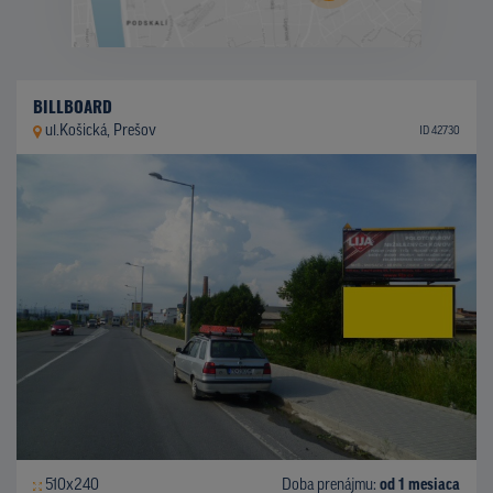
BILLBOARD
ul.Košická, Prešov
ID 42730
510x240
Doba prenájmu:
od 1 mesiaca