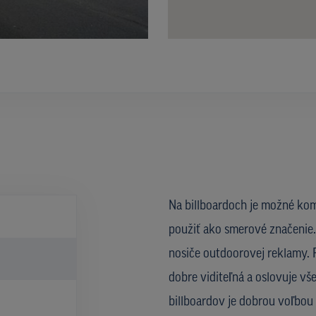
Na billboardoch je možné kom
použiť ako smerové značenie. 
nosiče outdoorovej reklamy. Re
)
dobre viditeľná a oslovuje vš
billboardov je dobrou voľbo