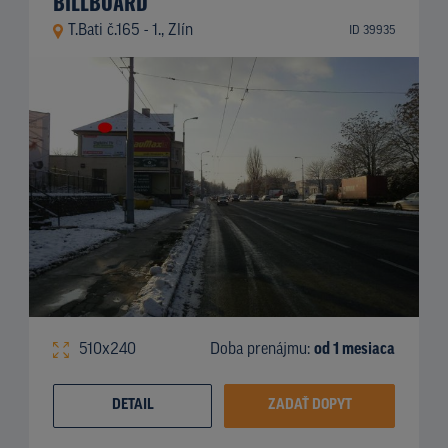
BILLBOARD
T.Bati č.165 - 1., Zlín
ID 39935
510x240
Doba prenájmu:
od 1 mesiaca
DETAIL
ZADAŤ DOPYT