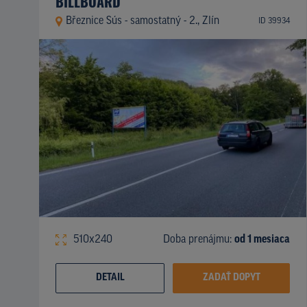
BILLBOARD
Březnice Sús - samostatný - 2., Zlín
ID 39934
510x240
Doba prenájmu:
od 1 mesiaca
DETAIL
ZADAŤ DOPYT