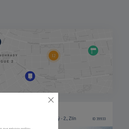
BILLBOARD
Březnice Sús - samostatný - 2., Zlín
ID 39933