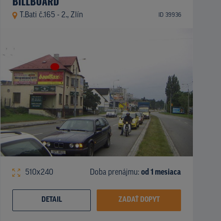
BILLBOARD
T.Bati č.165 - 2., Zlín
ID 39936
510x240
Doba prenájmu:
od 1 mesiaca
DETAIL
ZADAŤ DOPYT