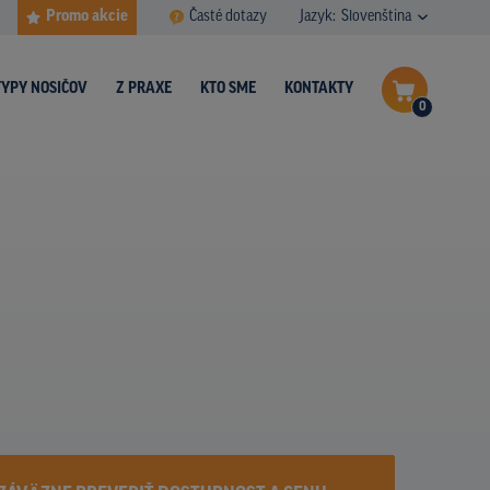
Promo akcie
Časté dotazy
Jazyk:
Slovenština
TYPY NOSIČOV
Z PRAXE
KTO SME
KONTAKTY
0
Dokončiť dopyt
Zobraziť nosiče na mape