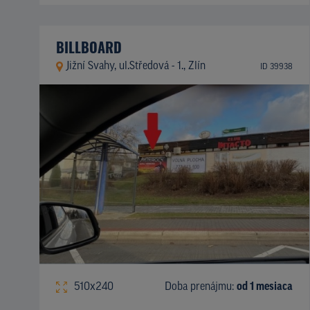
BILLBOARD
Jižní Svahy, ul.Středová - 1., Zlín
ID 39938
510x240
Doba prenájmu:
od 1 mesiaca