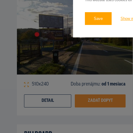
This website uses cookies for
Save
Show 
510x240
Doba prenájmu:
od 1 mesiaca
DETAIL
ZADAŤ DOPYT