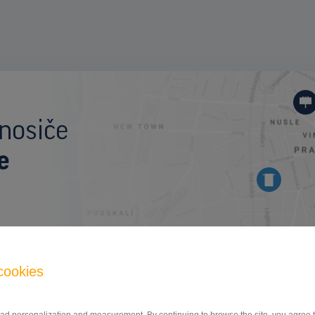
I
nosiče
e
BILLBOARD
cookies
I/490, Zlín
ID 39919