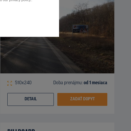
 our privacy policy..
510x240
Doba prenájmu:
od 1 mesiaca
DETAIL
ZADAŤ DOPYT