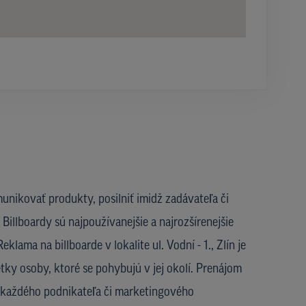
unikovať produkty, posilniť imidž zadávateľa či
Billboardy sú najpoužívanejšie a najrozšírenejšie
klama na billboarde v lokalite ul. Vodní - 1., Zlín je
etky osoby, ktoré se pohybujú v jej okolí. Prenájom
u každého podnikateľa či marketingového