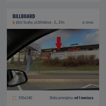
BILLBOARD
Jižní Svahy, ul.Středová - 2., Zlín
ID 39940
510x240
Doba prenájmu:
od 1 mesiaca