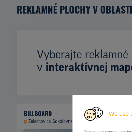
REKLAMNÉ PLOCHY V OBLAST
Vyberajte reklamné 
v
interaktívnej map
BILLBOARD
We use 
Želechovice, Sokolovna, Zlín
ID 39916