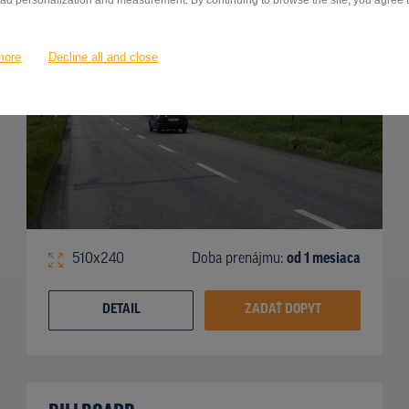
 ad personalization and measurement. By continuing to browse the site, you agree to
more
Decline all and close
510x240
Doba prenájmu:
od 1 mesiaca
DETAIL
ZADAŤ DOPYT