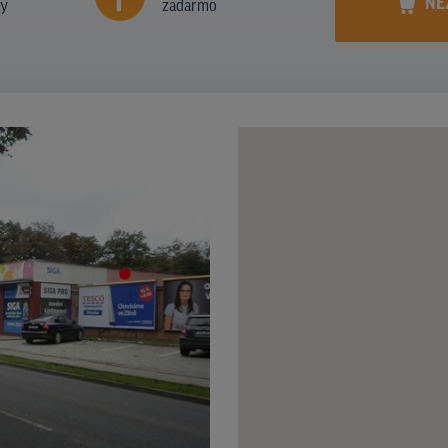
NE
ny
zadarmo