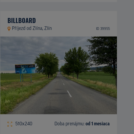
BILLBOARD
Příjezd od Zlína, Zlín
ID 39955
510x240
Doba prenájmu:
od 1 mesiaca