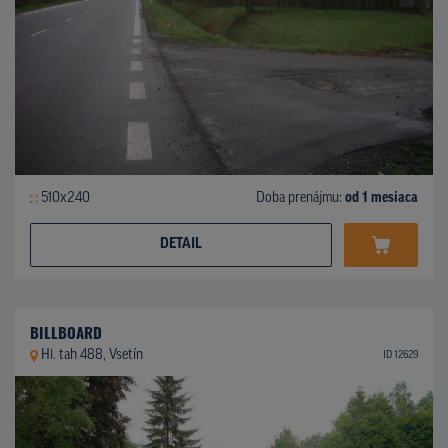
510x240
Doba prenájmu:
od 1 mesiaca
DETAIL
BILLBOARD
Hl. tah 488, Vsetín
ID 12629