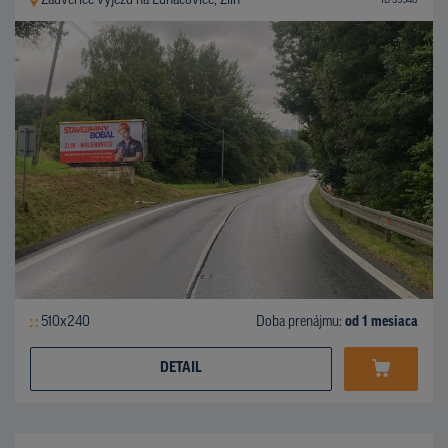
Zádveřice výjezd na Luhačovice, Zlín
ID 39948
510x240
Doba prenájmu:
od 1 mesiaca
DETAIL