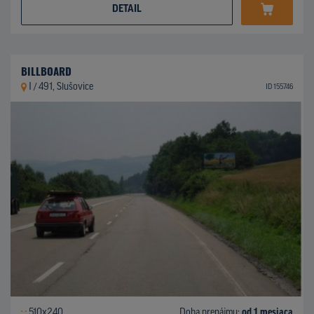
DETAIL
BILLBOARD
I / 491, Slušovice
ID 155746
510x240
Doba prenájmu:
od 1 mesiaca