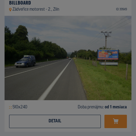
BILLBOARD
Zádveřice motorest - 2., Zlín
ID 39949
510x240
Doba prenájmu:
od 1 mesiaca
DETAIL