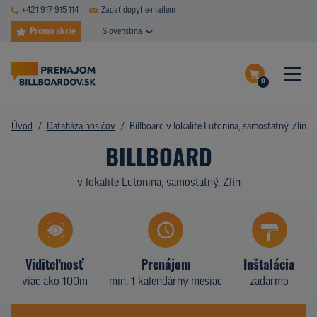
+421 917 915 114
Zadať dopyt e-mailem
Promo akcie
Slovenština
0
ČASTÉ DOTAZY
Dokončiť dopyt
Úvod
Databáza nosičov
Billboard v lokalite Lutonina, samostatný, Zlín
DATABÁZA NOSIČOV
BILLBOARD
Zobraziť nosiče na mape
PLOCHY V AKCII
v lokalite Lutonina, samostatný, Zlín
CENY
TYPY NOSIČOV
Viditeľnosť
Prenájom
Inštalácia
Z PRAXE
viac ako 100m
min. 1 kalendárny mesiac
zadarmo
KTO SME