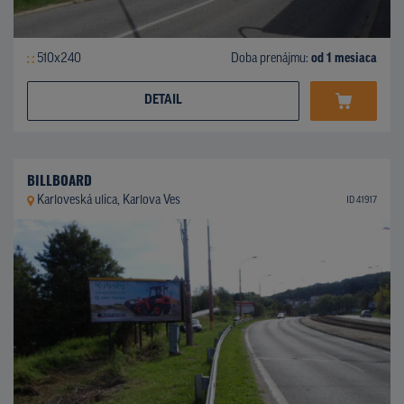
510x240
Doba prenájmu:
od 1 mesiaca
DETAIL
BILLBOARD
Karloveská ulica, Karlova Ves
ID 41917