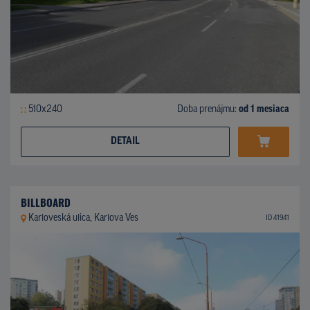
510x240
Doba prenájmu:
od 1 mesiaca
DETAIL
BILLBOARD
Karloveská ulica, Karlova Ves
ID 41941