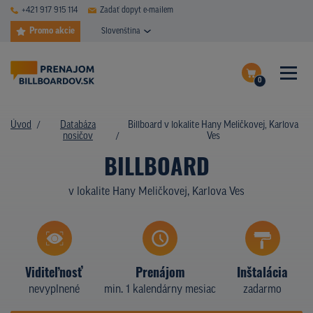
+421 917 915 114
Zadať dopyt e-mailem
Promo akcie
Slovenština
0
ČASTÉ DOTAZY
Dokončiť dopyt
Úvod
Databáza
Billboard v lokalite Hany Meličkovej, Karlova
DATABÁZA NOSIČOV
nosičov
Ves
Zobraziť nosiče na mape
BILLBOARD
PLOCHY V AKCII
v lokalite Hany Meličkovej, Karlova Ves
CENY
TYPY NOSIČOV
Z PRAXE
Viditeľnosť
Prenájom
Inštalácia
nevyplnené
min. 1 kalendárny mesiac
zadarmo
KTO SME