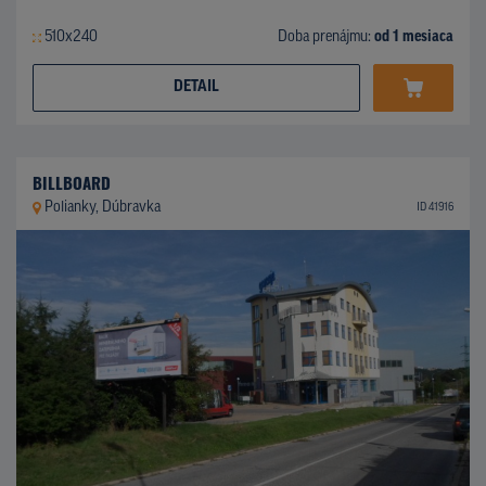
510x240
Doba prenájmu:
od 1 mesiaca
DETAIL
BILLBOARD
Polianky, Dúbravka
ID 41916