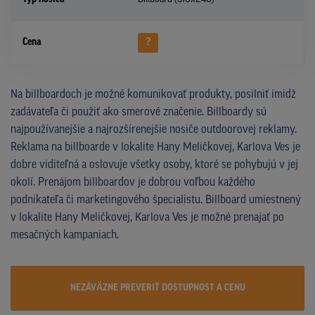
Cena
?
Na billboardoch je možné komunikovať produkty, posilniť imidž
zadávateľa či použiť ako smerové značenie. Billboardy sú
najpoužívanejšie a najrozšírenejšie nosiče outdoorovej reklamy.
Reklama na billboarde v lokalite Hany Meličkovej, Karlova Ves je
dobre viditeľná a oslovuje všetky osoby, ktoré se pohybujú v jej
okolí. Prenájom billboardov je dobrou voľbou každého
podnikateľa či marketingového špecialistu. Billboard umiestnený
v lokalite Hany Meličkovej, Karlova Ves je možné prenajať po
mesačných kampaniach.
NEZÁVÄZNE PREVERIŤ DOSTUPNOST A CENU