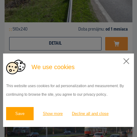
510x240
Doba prenájmu:
od 1 mesiaca
DETAIL
We use cookies
BILLBOARD
Karloveská ulica, Karlova Ves
ID 41918
This website uses cookies for ad personalization and measurement. By
continuing to browse the site, you agree to our privacy policy..
Save
Show more
Decline all and close