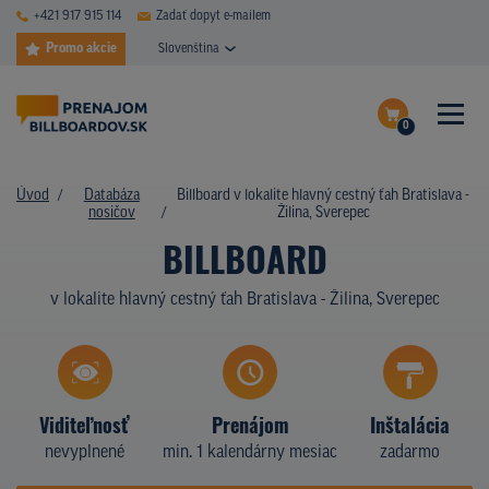
+421 917 915 114
Zadať dopyt e-mailem
Promo akcie
Slovenština
0
ČASTÉ DOTAZY
Dokončiť dopyt
Úvod
Databáza
Billboard v lokalite hlavný cestný ťah Bratislava -
DATABÁZA NOSIČOV
nosičov
Žilina, Sverepec
Zobraziť nosiče na mape
BILLBOARD
PLOCHY V AKCII
v lokalite hlavný cestný ťah Bratislava - Žilina, Sverepec
CENY
TYPY NOSIČOV
Z PRAXE
Viditeľnosť
Prenájom
Inštalácia
nevyplnené
min. 1 kalendárny mesiac
zadarmo
KTO SME