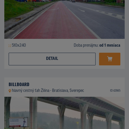
510x240
Doba prenájmu:
od 1 mesiaca
DETAIL
BILLBOARD
hlavný cestný ťah Žilina - Bratislava, Sverepec
ID 42665