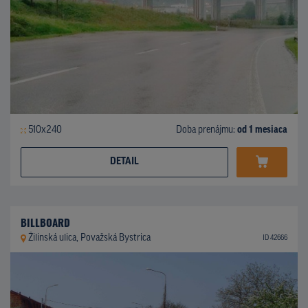
510x240
Doba prenájmu:
od 1 mesiaca
DETAIL
BILLBOARD
Žilinská ulica, Považská Bystrica
ID 42666