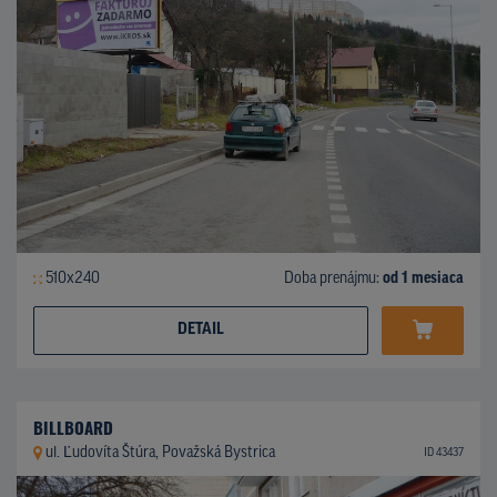
510x240
Doba prenájmu:
od 1 mesiaca
DETAIL
BILLBOARD
ul. Ľudovíta Štúra, Považská Bystrica
ID 43437