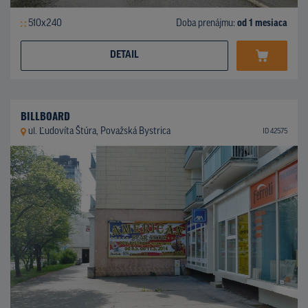
510x240
Doba prenájmu:
od 1 mesiaca
DETAIL
BILLBOARD
ul. Ľudovíta Štúra, Považská Bystrica
ID 42575