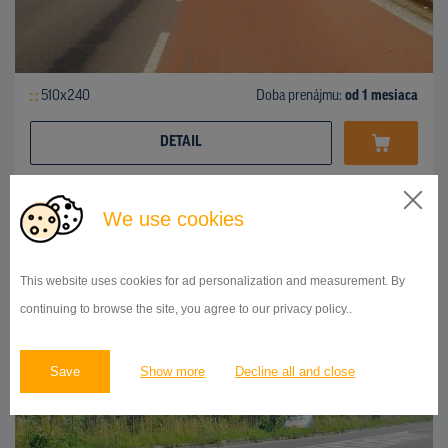
510x240
Doba prenájmu:
od 1 mesiaca
DETAIL
We use cookies
BILLBOARD
Žilinská ulica, Považská Bystrica
ID 42663
This website uses cookies for ad personalization and measurement. By
continuing to browse the site, you agree to our privacy policy..
Save
Show more
Decline all and close