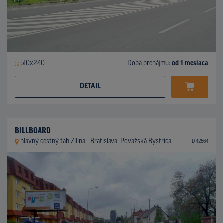
510x240
Doba prenájmu:
od 1 mesiaca
DETAIL
BILLBOARD
hlavný cestný ťah Žilina - Bratislava, Považská Bystrica
ID 42664