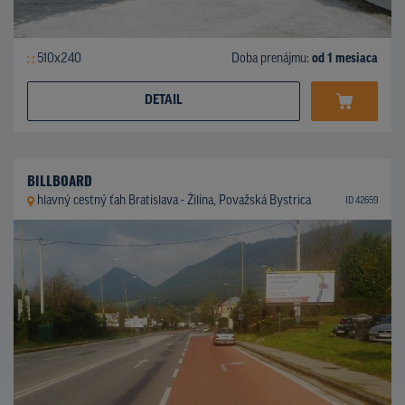
510x240
Doba prenájmu:
od 1 mesiaca
DETAIL
BILLBOARD
hlavný cestný ťah Bratislava - Žilina, Považská Bystrica
ID 42659