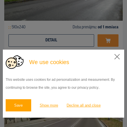
510x240
Doba prenájmu:
od 1 mesiaca
DETAIL
We use cookies
BILLBOARD
Ľudovíta Štúra, Banská Bystrica
ID 42763
This website uses cookies for ad personalization and measurement. By
continuing to browse the site, you agree to our privacy policy..
Save
Show more
Decline all and close