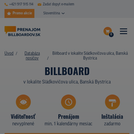
+421 917 915 114
Zadať dopyt e-mailem
Promo akcie
Slovenština
0
ČASTÉ DOTAZY
Dokončiť dopyt
Úvod
Databáza
Billboard v lokalite Sládkovičova ulica, Banská
DATABÁZA NOSIČOV
nosičov
Bystrica
Zobraziť nosiče na mape
BILLBOARD
PLOCHY V AKCII
v lokalite Sládkovičova ulica, Banská Bystrica
CENY
TYPY NOSIČOV
Z PRAXE
Viditeľnosť
Prenájom
Inštalácia
nevyplnené
min. 1 kalendárny mesiac
zadarmo
KTO SME