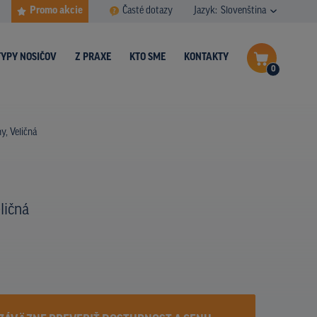
Promo akcie
Časté dotazy
Jazyk:
Slovenština
TYPY NOSIČOV
Z PRAXE
KTO SME
KONTAKTY
0
Dokončiť dopyt
y, Veličná
Zobraziť nosiče na mape
ličná