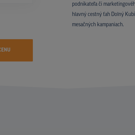
podnikateľa či marketingového
hlavný cestný ťah Dolný Kubí
mesačných kampaniach.
CENU
I