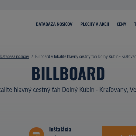
DATABÁZA NOSIČOV
PLOCHY V AKCII
CENY
Databáza nosičov
Billboard v lokalite hlavný cestný ťah Dolný Kubín - Kraľovan
BILLBOARD
kalite hlavný cestný ťah Dolný Kubín - Kraľovany, Ve
Inštalácia