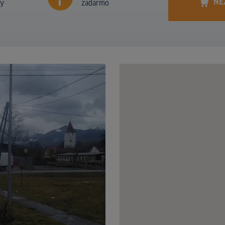
NE
ny
zadarmo