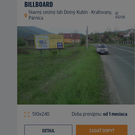
BILLBOARD
hlavný cestný ťah Dolný Kubín - Kraľovany,
ID
43208
Párnica
510x240
Doba prenájmu:
od 1 mesiaca
DETAIL
ZADAŤ DOPYT