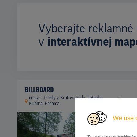
Vyberajte reklamné 
v
interaktívnej map
BILLBOARD
cesta I. triedy z Kraľovian do Dolného
ID
42363
Kubína, Párnica
We use 