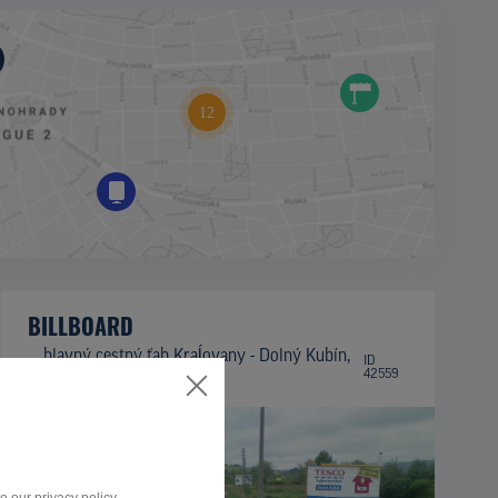
BILLBOARD
hlavný cestný ťah Kraĺovany - Dolný Kubín,
ID
42559
Párnica