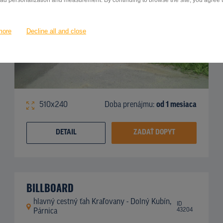
 ad personalization and measurement. By continuing to browse the site, you agree to
more
Decline all and close
510x240
Doba prenájmu:
od 1 mesiaca
DETAIL
ZADAŤ DOPYT
BILLBOARD
hlavný cestný ťah Kraľovany - Dolný Kubín,
ID
43204
Párnica