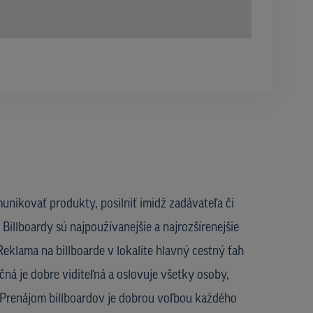
unikovať produkty, posilniť imidž zadávateľa či
Billboardy sú najpoužívanejšie a najrozšírenejšie
eklama na billboarde v lokalite hlavný cestný ťah
čná je dobre viditeľná a oslovuje všetky osoby,
í. Prenájom billboardov je dobrou voľbou každého