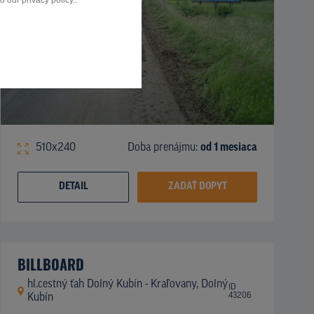
 our privacy policy..
510x240
Doba prenájmu:
od 1 mesiaca
DETAIL
ZADAŤ DOPYT
BILLBOARD
hl.cestný ťah Dolný Kubín - Kraľovany, Dolný
ID
43206
Kubín