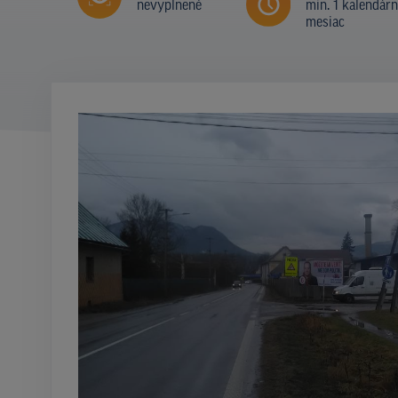
nevyplnené
min. 1 kalendár
mesiac