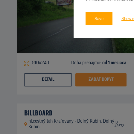
This website uses cookies for
Save
Show 
510x240
Doba prenájmu:
od 1 mesiaca
DETAIL
ZADAŤ DOPYT
BILLBOARD
hl.cestný ťah Kraľovany - Dolný Kubín, Dolný
ID
42572
Kubín