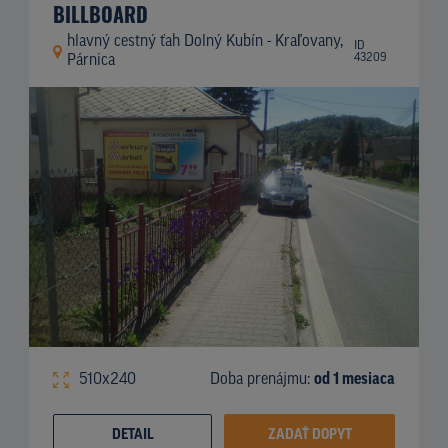
BILLBOARD
hlavný cestný ťah Dolný Kubín - Kraľovany,
ID
43209
Párnica
510x240
Doba prenájmu:
od 1 mesiaca
DETAIL
ZADAŤ DOPYT