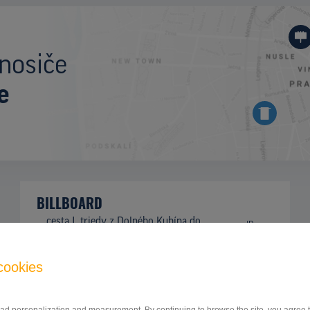
nosiče
e
BILLBOARD
cesta I. triedy z Dolného Kubína do
ID
42425
Kraľovian, Párnica
cookies