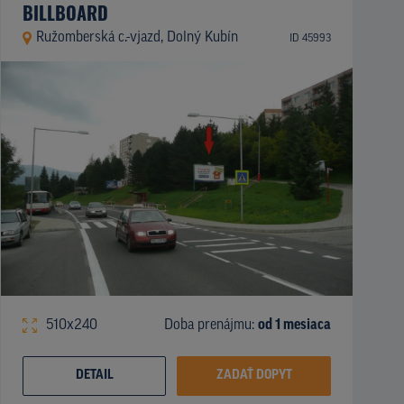
BILLBOARD
Ružomberská c.-vjazd, Dolný Kubín
ID 45993
510x240
Doba prenájmu:
od 1 mesiaca
DETAIL
ZADAŤ DOPYT