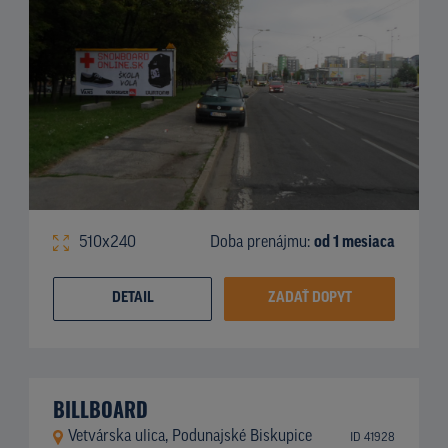
510x240
Doba prenájmu:
od 1 mesiaca
DETAIL
ZADAŤ DOPYT
BILLBOARD
Vetvárska ulica, Podunajské Biskupice
ID 41928