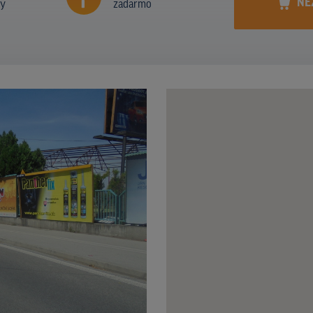
NE
ny
zadarmo