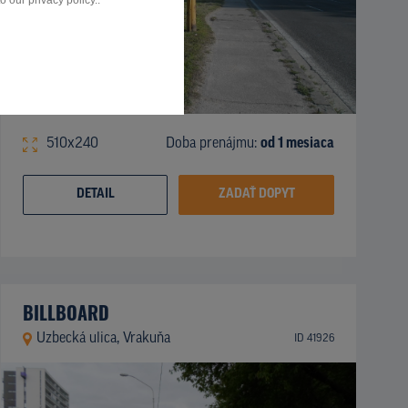
 our privacy policy..
510x240
Doba prenájmu:
od 1 mesiaca
DETAIL
ZADAŤ DOPYT
BILLBOARD
Uzbecká ulica, Vrakuňa
ID 41926