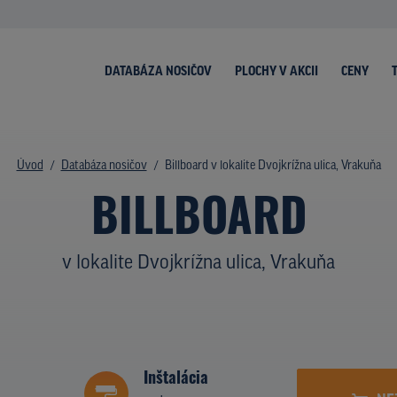
DATABÁZA NOSIČOV
PLOCHY V AKCII
CENY
Úvod
Databáza nosičov
Billboard v lokalite Dvojkrížna ulica, Vrakuňa
BILLBOARD
v lokalite Dvojkrížna ulica, Vrakuňa
Inštalácia