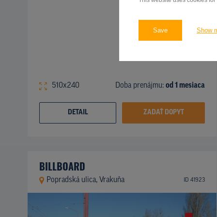
This website uses cookies for
Save
Show 
510x240
Doba prenájmu:
od 1 mesiaca
DETAIL
ZADAŤ DOPYT
BILLBOARD
Popradská ulica, Vrakuňa
ID 41923