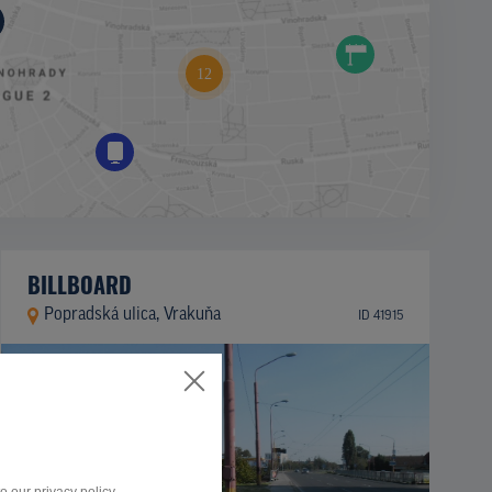
BILLBOARD
Popradská ulica, Vrakuňa
ID 41915