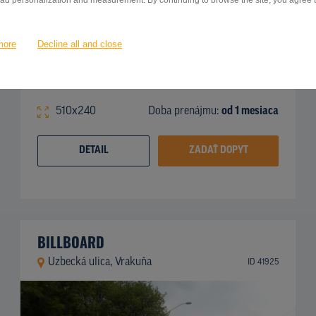
 ad personalization and measurement. By continuing to browse the site, you agree to
more
Decline all and close
510x240
Doba prenájmu:
od 1 mesiaca
DETAIL
ZADAŤ DOPYT
BILLBOARD
Uzbecká ulica, Vrakuňa
ID 41925