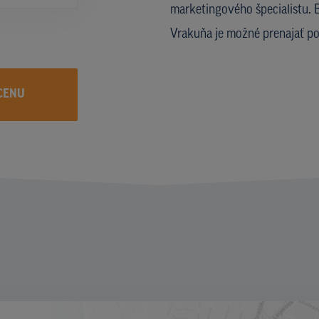
marketingového špecialistu. B
Vrakuňa je možné prenajať p
CENU
I