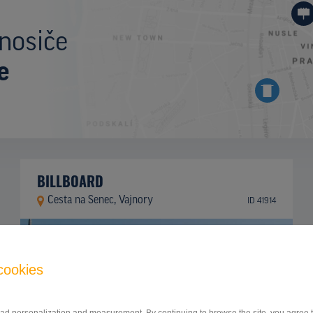
nosiče
e
BILLBOARD
Cesta na Senec, Vajnory
ID 41914
cookies