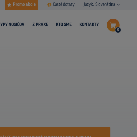
Promo akcie
Časté dotazy
Jazyk:
Slovenština
TYPY NOSIČOV
Z PRAXE
KTO SME
KONTAKTY
0
Dokončiť dopyt
Zobraziť nosiče na mape