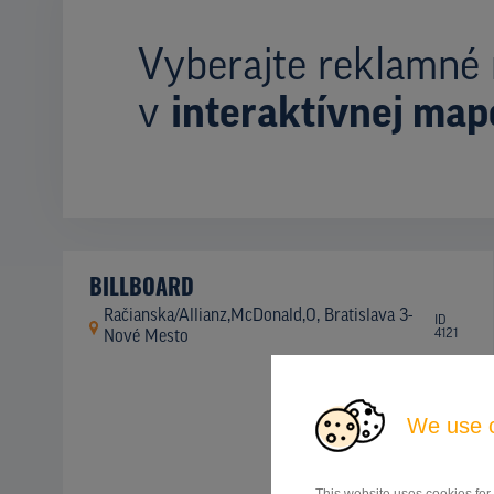
Vyberajte reklamné 
v
interaktívnej map
BILLBOARD
Račianska/Allianz,McDonald,O, Bratislava 3-
ID
4121
Nové Mesto
We use 