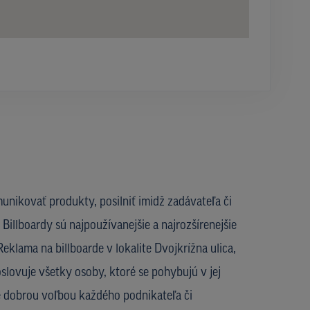
unikovať produkty, posilniť imidž zadávateľa či
Billboardy sú najpoužívanejšie a najrozšírenejšie
eklama na billboarde v lokalite Dvojkrížna ulica,
oslovuje všetky osoby, ktoré se pohybujú v jej
je dobrou voľbou každého podnikateľa či