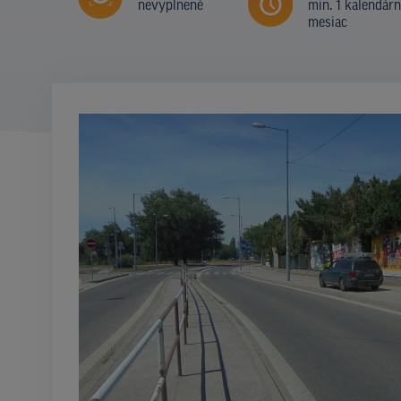
nevyplnené
min. 1 kalendár
mesiac