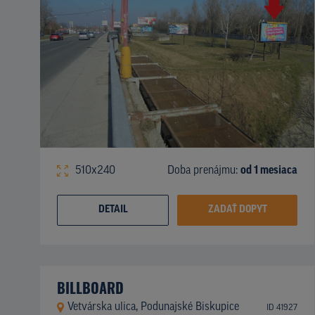
510x240
Doba prenájmu:
od 1 mesiaca
DETAIL
ZADAŤ DOPYT
BILLBOARD
Vetvárska ulica, Podunajské Biskupice
ID 41927