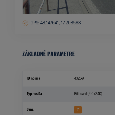
GPS: 48.147641, 17.208588
ZÁKLADNÉ PARAMETRE
ID nosiča
43269
Typ nosiča
Billboard (510x240)
Cena
?