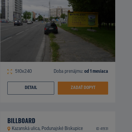
510x240
Doba prenájmu:
od 1 mesiaca
DETAIL
ZADAŤ DOPYT
BILLBOARD
Kazanská ulica, Podunajské Biskupice
ID 41931