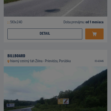
510x240
Doba prenájmu:
od 1 mesiaca
DETAIL
BILLBOARD
hlavný cestný ťah Žilina - Prievidza, Porúbka
ID 42446