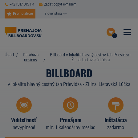
+421 917 915 114
Zadať dopyt e-mailem
Promo akcie
Slovenština
0
ČASTÉ DOTAZY
Dokončiť dopyt
Úvod
Databáza
Billboard v lokalite hlavný cestný ťah Prievidza -
DATABÁZA NOSIČOV
nosičov
Žilina, Lietavská Lúčka
Zobraziť nosiče na mape
BILLBOARD
PLOCHY V AKCII
v lokalite hlavný cestný ťah Prievidza - Žilina, Lietavská Lúčka
CENY
TYPY NOSIČOV
Z PRAXE
Viditeľnosť
Prenájom
Inštalácia
nevyplnené
min. 1 kalendárny mesiac
zadarmo
KTO SME