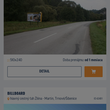
510x240
Doba prenájmu:
od 1 mesiaca
DETAIL
BILLBOARD
hlavný cestný ťah Žilina - Martin, Trnové/Šibenice
ID 42481