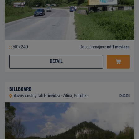
510x240
Doba prenájmu:
od 1 mesiaca
DETAIL
BILLBOARD
hlavný cestný ťah Prievidza - Žilina, Porúbka
ID 42474