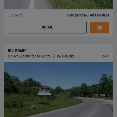
510x240
Doba prenájmu:
od 1 mesiaca
DETAIL
BILLBOARD
hlavný cestný ťah Prievidza - Žilina, Porúbka
ID 42445