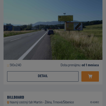
510x240
Doba prenájmu:
od 1 mesiaca
DETAIL
BILLBOARD
hlavný cestný ťah Martin - Žilina, Trnové/Šibenice
ID 42482