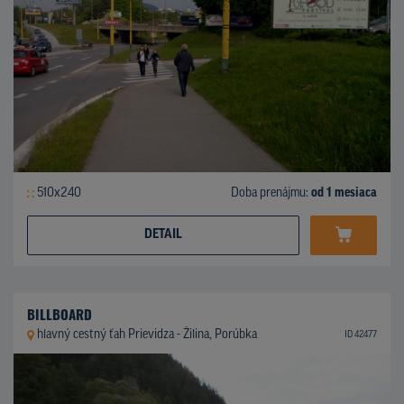
510x240
Doba prenájmu:
od 1 mesiaca
DETAIL
BILLBOARD
hlavný cestný ťah Prievidza - Žilina, Porúbka
ID 42477