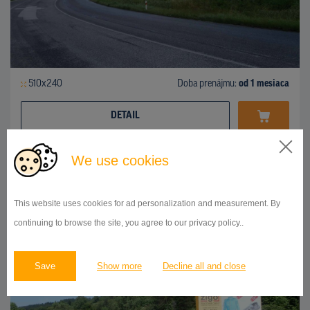
510x240
Doba prenájmu:
od 1 mesiaca
DETAIL
We use cookies
BILLBOARD
hlavný cestný ťah Žilina - Prievidza, Porúbka
ID 42464
This website uses cookies for ad personalization and measurement. By
continuing to browse the site, you agree to our privacy policy..
Save
Show more
Decline all and close