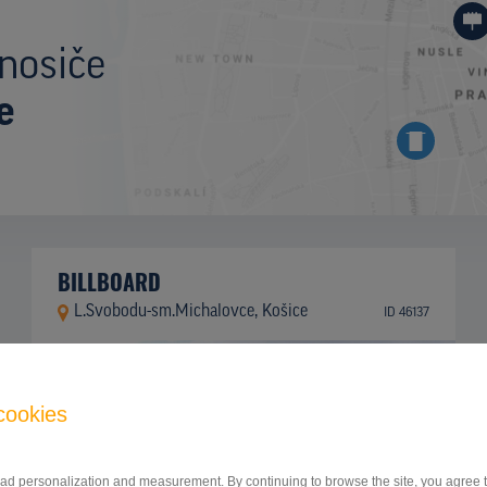
nosiče
e
BILLBOARD
L.Svobodu-sm.Michalovce, Košice
ID 46137
cookies
 ad personalization and measurement. By continuing to browse the site, you agree to