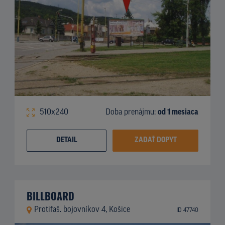
510x240
Doba prenájmu:
od 1 mesiaca
DETAIL
ZADAŤ DOPYT
BILLBOARD
Protifaš. bojovníkov 4, Košice
ID 47740