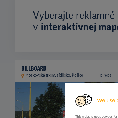
Vyberajte reklamné 
v
interaktívnej map
BILLBOARD
Moskovská tr.-sm. sídlisko, Košice
ID 46102
We use 
This website uses cookies for