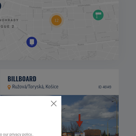
BILLBOARD
Ružová/Toryská, Košice
ID 46149
 our privacy policy..