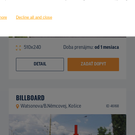
more
Decline all and close
510x240
Doba prenájmu:
od 1 mesiaca
DETAIL
ZADAŤ DOPYT
BILLBOARD
Watsonova/B.Němcovej, Košice
ID 46168