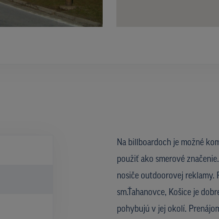
Na billboardoch je možné kom
použiť ako smerové značenie. 
nosiče outdoorovej reklamy. R
sm.Ťahanovce, Košice je dobre
pohybujú v jej okolí. Prenáj