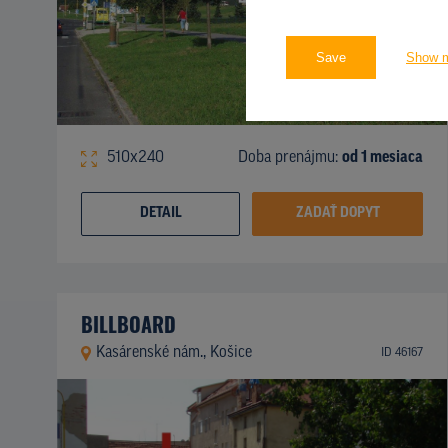
Save
Show 
510x240
Doba prenájmu:
od 1 mesiaca
DETAIL
ZADAŤ DOPYT
BILLBOARD
Kasárenské nám., Košice
ID 46167