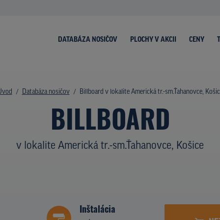
DATABÁZA NOSIČOV
PLOCHY V AKCII
CENY
Úvod
Databáza nosičov
Billboard v lokalite Americká tr.-sm.Ťahanovce, Koši
BILLBOARD
v lokalite Americká tr.-sm.Ťahanovce, Košice
Inštalácia