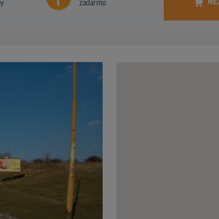
NE
ny
zadarmo