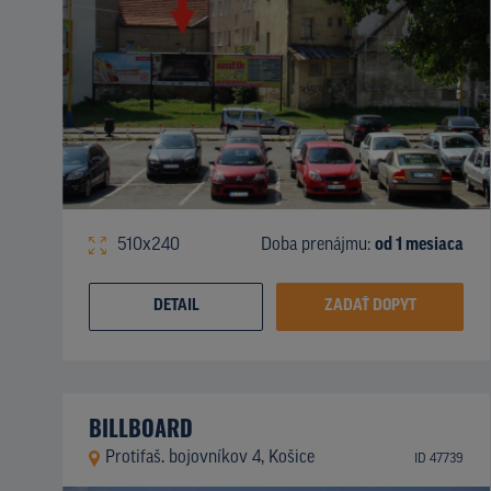
510x240
Doba prenájmu:
od 1 mesiaca
DETAIL
ZADAŤ DOPYT
BILLBOARD
Protifaš. bojovníkov 4, Košice
ID 47739