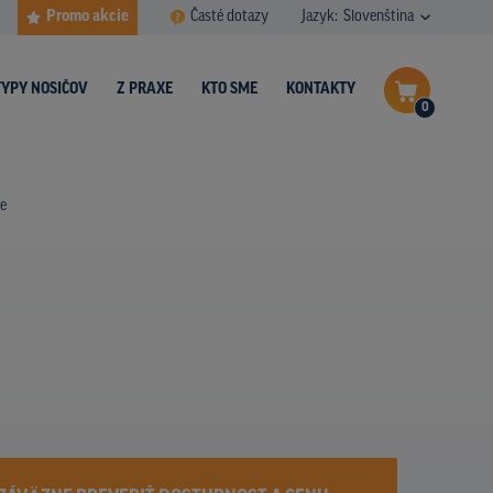
Promo akcie
Časté dotazy
Jazyk:
Slovenština
TYPY NOSIČOV
Z PRAXE
KTO SME
KONTAKTY
0
Dokončiť dopyt
ce
Zobraziť nosiče na mape