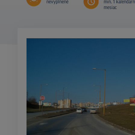
nevyplnené
min. 1 kalendár
mesiac