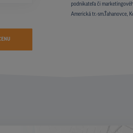
podnikateľa či marketingového
Americká tr.-sm.Ťahanovce, 
CENU
I