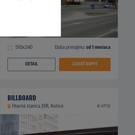
510x240
Doba prenájmu:
od 1 mesiaca
DETAIL
ZADAŤ DOPYT
BILLBOARD
Hlavná stanica žSR, Košice
ID 47732