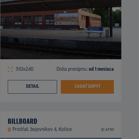
510x240
Doba prenájmu:
od 1 mesiaca
DETAIL
ZADAŤ DOPYT
BILLBOARD
Protifaš. bojovníkov 4, Košice
ID 47741