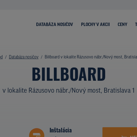
DATABÁZA NOSIČOV
PLOCHY V AKCII
CENY
od
Databáza nosičov
Billboard v lokalite Rázusovo nábr./Nový most, Bratisla
BILLBOARD
v lokalite Rázusovo nábr./Nový most, Bratislava 1
Inštalácia