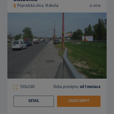
Popradská ulica, Vrakuňa
ID 41936
510x240
Doba prenájmu:
od 1 mesiaca
DETAIL
ZADAŤ DOPYT