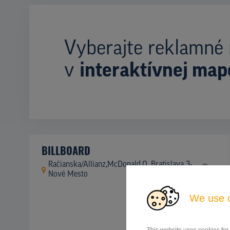
Vyberajte reklamné 
v
interaktívnej map
BILLBOARD
Račianska/Allianz,McDonald,O, Bratislava 3-
ID
4121
Nové Mesto
We use 