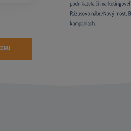
podnikateľa či marketingového
Rázusovo nábr./Nový most, Br
kampaniach.
CENU
I