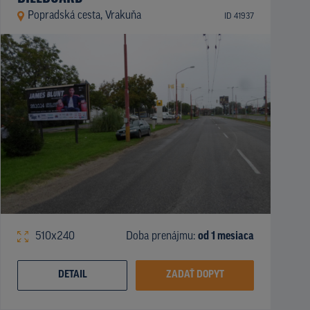
Popradská cesta, Vrakuňa
ID 41937
510x240
Doba prenájmu:
od 1 mesiaca
DETAIL
ZADAŤ DOPYT