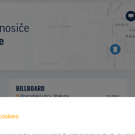
nosiče
e
BILLBOARD
Popradská ulica, Vrakuňa
ID 41915
cookies