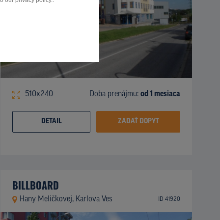
 our privacy policy..
510x240
Doba prenájmu:
od 1 mesiaca
DETAIL
ZADAŤ DOPYT
BILLBOARD
Hany Meličkovej, Karlova Ves
ID 41920