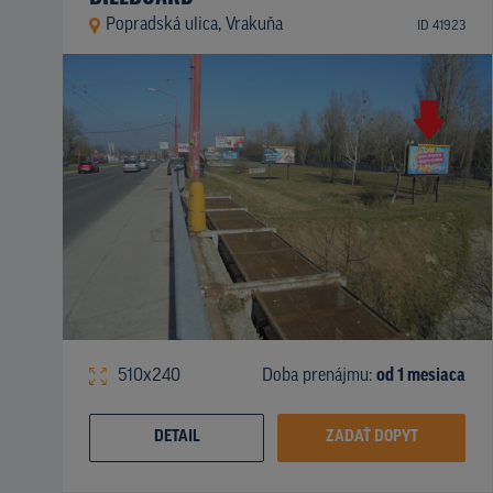
Popradská ulica, Vrakuňa
ID 41923
510x240
Doba prenájmu:
od 1 mesiaca
DETAIL
ZADAŤ DOPYT