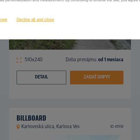
 ad personalization and measurement. By continuing to browse the site, you agree to
more
Decline all and close
510x240
Doba prenájmu:
od 1 mesiaca
DETAIL
ZADAŤ DOPYT
BILLBOARD
Karloveská ulica, Karlova Ves
ID 41918