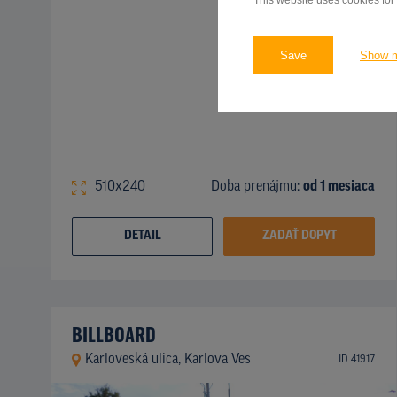
This website uses cookies for
Save
Show 
510x240
Doba prenájmu:
od 1 mesiaca
DETAIL
ZADAŤ DOPYT
BILLBOARD
Karloveská ulica, Karlova Ves
ID 41917