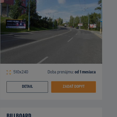
510x240
Doba prenájmu:
od 1 mesiaca
DETAIL
ZADAŤ DOPYT
BILLBOARD