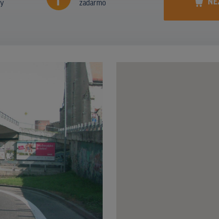
NE
ny
zadarmo