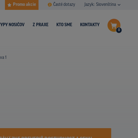
Promo akcie
Časté dotazy
Jazyk:
Slovenština
TYPY NOSIČOV
Z PRAXE
KTO SME
KONTAKTY
0
Dokončiť dopyt
va 1
Zobraziť nosiče na mape