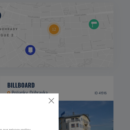
BILLBOARD
Polianky, Dúbravka
ID 41916