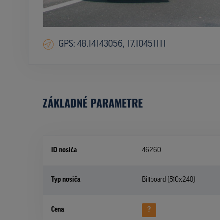
GPS: 48.14143056, 17.10451111
ZÁKLADNÉ PARAMETRE
ID nosiča
46260
Typ nosiča
Billboard (510x240)
Cena
?