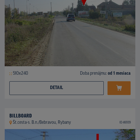
510x240
Doba prenájmu:
od 1 mesiaca
DETAIL
BILLBOARD
Št.cesta-s. B.n./Bebravou, Rybany
ID 46939