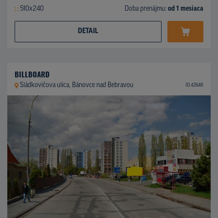
510x240
Doba prenájmu:
od 1 mesiaca
DETAIL
BILLBOARD
Sládkovičova ulica, Bánovce nad Bebravou
ID 42648