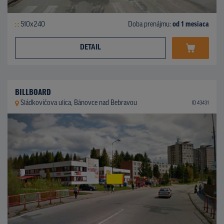
510x240
Doba prenájmu:
od 1 mesiaca
DETAIL
BILLBOARD
Sládkovičova ulica, Bánovce nad Bebravou
ID 43431