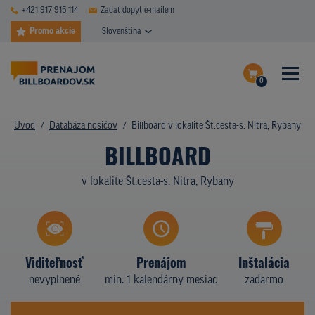
+421 917 915 114
Zadať dopyt e-mailem
Promo akcie
Slovenština
0
ČASTÉ DOTAZY
Dokončiť dopyt
Úvod
Databáza nosičov
Billboard v lokalite Št.cesta-s. Nitra, Rybany
DATABÁZA NOSIČOV
BILLBOARD
Zobraziť nosiče na mape
PLOCHY V AKCII
v lokalite Št.cesta-s. Nitra, Rybany
CENY
TYPY NOSIČOV
Viditeľnosť
Prenájom
Inštalácia
Z PRAXE
nevyplnené
min. 1 kalendárny mesiac
zadarmo
KTO SME