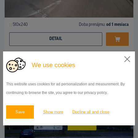
510x240
Doba prenájmu:
od 1 mesiaca
DETAIL
We use cookies
BILLBOARD
Hviezdoslavová ulica, Bánovce nad Bebravou
ID 43433
This website uses cookies for ad personalization and measurement. By
continuing to browse the site, you agree to our privacy policy..
Save
Show more
Decline all and close