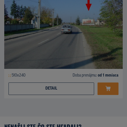
510x240
Doba prenájmu:
od 1 mesiaca
DETAIL
NENAŠLI STE ČO STE HĽADALI?