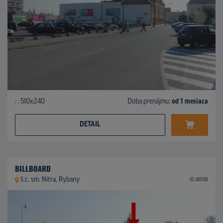
510x240
Doba prenájmu:
od 1 mesiaca
DETAIL
BILLBOARD
š.c. sm. Nitra, Rybany
ID 46938