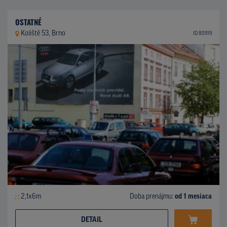
OSTATNÉ
Koliště 53, Brno
ID 80919
2,1x6m
Doba prenájmu:
od 1 mesiaca
DETAIL