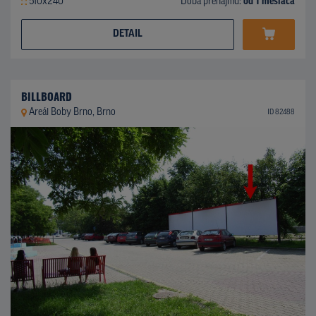
510x240
Doba prenájmu:
od 1 mesiaca
DETAIL
BILLBOARD
Areál Boby Brno, Brno
ID 82488