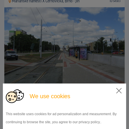
Mariánské náměstí X Černovická, Brno - Jih
ID 54583
118,5x175
Doba prenájmu:
od 1 mesiaca
We use cookies
DETAIL
This website uses cookies for ad personalization and measurement. By
continuing to browse the site, you agree to our privacy policy..