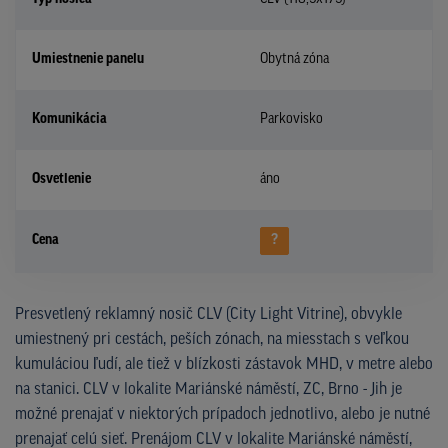
Umiestnenie panelu
Obytná zóna
Komunikácia
Parkovisko
Osvetlenie
áno
Cena
?
Presvetlený reklamný nosič CLV (City Light Vitrine), obvykle
umiestnený pri cestách, peších zónach, na miesstach s veľkou
kumuláciou ľudí, ale tiež v blízkosti zástavok MHD, v metre alebo
na stanici. CLV v lokalite Mariánské náměstí, ZC, Brno - Jih je
možné prenajať v niektorých prípadoch jednotlivo, alebo je nutné
prenajať celú sieť. Prenájom CLV v lokalite Mariánské náměstí,