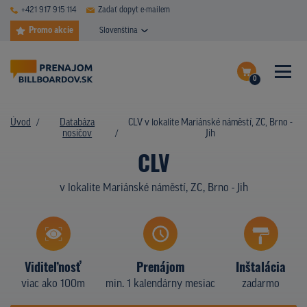
+421 917 915 114
Zadať dopyt e-mailem
Promo akcie
Slovenština
0
ČASTÉ DOTAZY
Dokončiť dopyt
Úvod
Databáza
CLV v lokalite Mariánské náměstí, ZC, Brno -
DATABÁZA NOSIČOV
nosičov
Jih
Zobraziť nosiče na mape
CLV
PLOCHY V AKCII
v lokalite Mariánské náměstí, ZC, Brno - Jih
CENY
TYPY NOSIČOV
Z PRAXE
Viditeľnosť
Prenájom
Inštalácia
viac ako 100m
min. 1 kalendárny mesiac
zadarmo
KTO SME