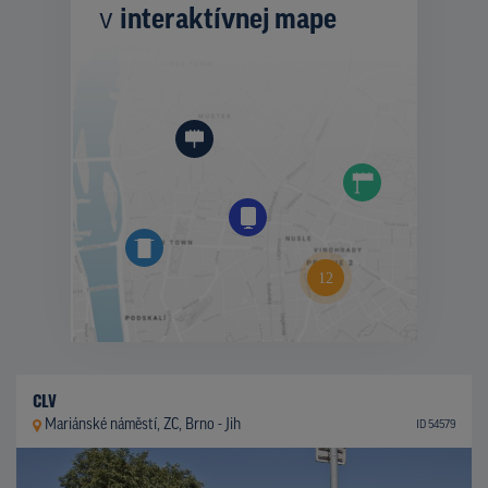
v
interaktívnej mape
CLV
Mariánské náměstí, ZC, Brno - Jih
ID 54579