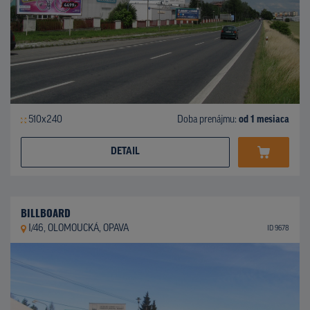
510x240
Doba prenájmu:
od 1 mesiaca
DETAIL
BILLBOARD
I/46, OLOMOUCKÁ, OPAVA
ID 9678