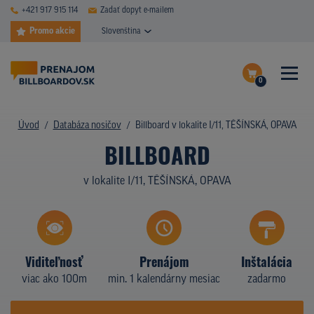
+421 917 915 114
Zadať dopyt e-mailem
Promo akcie
Slovenština
0
ČASTÉ DOTAZY
Dokončiť dopyt
Úvod
Databáza nosičov
Billboard v lokalite I/11, TĚŠÍNSKÁ, OPAVA
DATABÁZA NOSIČOV
BILLBOARD
Zobraziť nosiče na mape
PLOCHY V AKCII
v lokalite I/11, TĚŠÍNSKÁ, OPAVA
CENY
TYPY NOSIČOV
Viditeľnosť
Prenájom
Inštalácia
Z PRAXE
viac ako 100m
min. 1 kalendárny mesiac
zadarmo
KTO SME