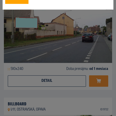
510x240
Doba prenájmu:
od 1 mesiaca
DETAIL
BILLBOARD
I/11, OSTRAVSKÁ, OPAVA
ID 9722