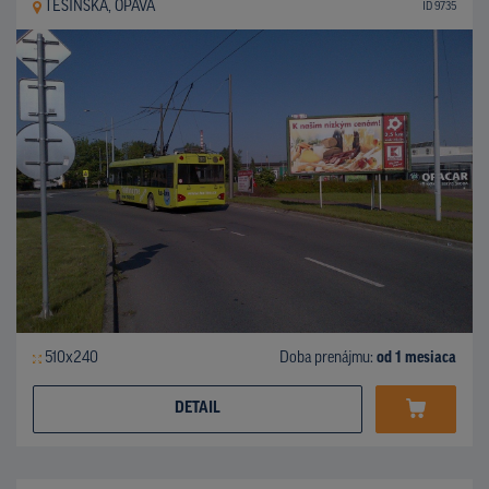
TĚŠÍNSKÁ, OPAVA
ID 9735
510x240
Doba prenájmu:
od 1 mesiaca
DETAIL