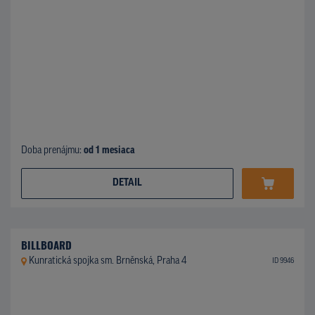
Doba prenájmu:
od 1 mesiaca
DETAIL
BILLBOARD
Kunratická spojka sm. Brněnská, Praha 4
ID 9946