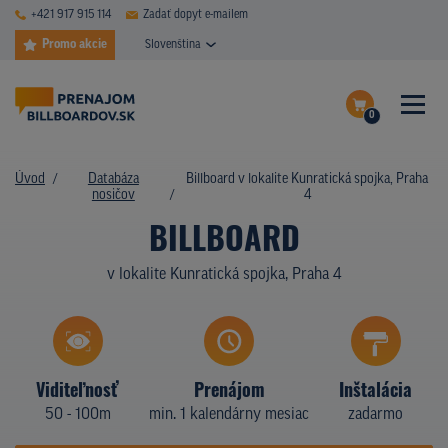
+421 917 915 114
Zadať dopyt e-mailem
Promo akcie
Slovenština
0
ČASTÉ DOTAZY
Dokončiť dopyt
Úvod
Databáza
Billboard v lokalite Kunratická spojka, Praha
DATABÁZA NOSIČOV
nosičov
4
Zobraziť nosiče na mape
BILLBOARD
PLOCHY V AKCII
v lokalite Kunratická spojka, Praha 4
CENY
TYPY NOSIČOV
Z PRAXE
Viditeľnosť
Prenájom
Inštalácia
50 - 100m
min. 1 kalendárny mesiac
zadarmo
KTO SME