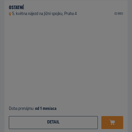
OSTATNÉ
5. května nájezd na Jižní spojku, Praha 4
ID 9951
Doba prenájmu:
od 1 mesiaca
DETAIL