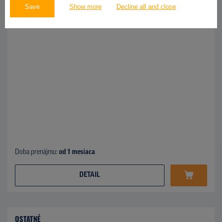
Save
Show more
Decline all and close
Doba prenájmu:
od 1 mesiaca
DETAIL
OSTATNÉ