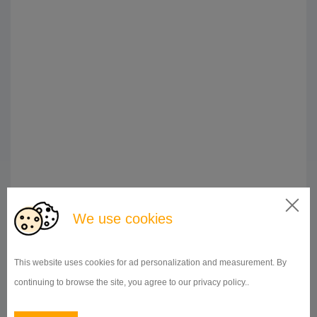
Doba prenájmu:
od 1 mesiaca
We use cookies
DETAIL
This website uses cookies for ad personalization and measurement. By
continuing to browse the site, you agree to our privacy policy..
OSTATNÉ
Generála Šišky sm. Novodvorská, Praha 4
ID 9949