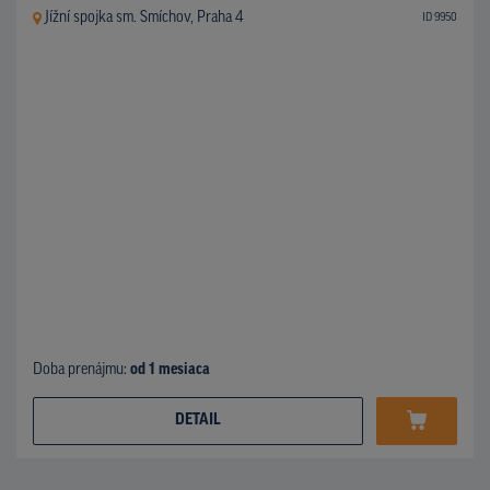
Jížní spojka sm. Smíchov, Praha 4
ID 9950
Doba prenájmu:
od 1 mesiaca
DETAIL