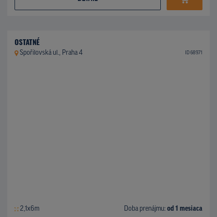
OSTATNÉ
Spořilovská ul., Praha 4
ID 68971
2,1x6m
Doba prenájmu:
od 1 mesiaca