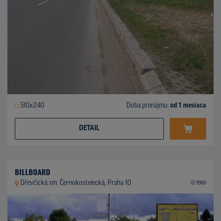
510x240
Doba prenájmu:
od 1 mesiaca
DETAIL
BILLBOARD
Dřevčická sm. Černokostelecká, Praha 10
ID 9968