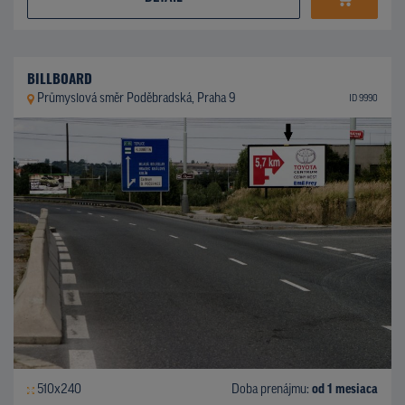
BILLBOARD
Průmyslová směr Poděbradská, Praha 9
ID 9990
510x240
Doba prenájmu:
od 1 mesiaca