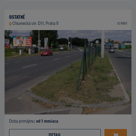
OSTATNÉ
Chlumecká sm. D11, Praha 9
ID 9989
Doba prenájmu:
od 1 mesiaca
DETAIL