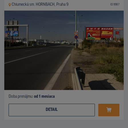
Chlumecká sm. HORNBACH, Praha 9
ID 9987
Doba prenájmu:
od 1 mesiaca
DETAIL