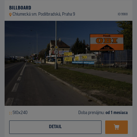
BILLBOARD
Chlumecká sm. Poděbradská, Praha 9
ID 9988
510x240
Doba prenájmu:
od 1 mesiaca
DETAIL