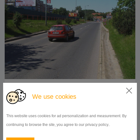
Doba prenájmu:
od 1 mesiaca
We use cookies
DETAIL
This website uses cookies for ad personalization and measurement. By
continuing to browse the site, you agree to our privacy policy..
BILLBOARD
Černý Most směr Hornbach, Praha 9
ID 9984