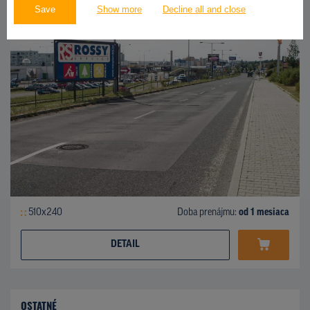
Save
Show more
Decline all and close
510x240
Doba prenájmu:
od 1 mesiaca
DETAIL
OSTATNÉ