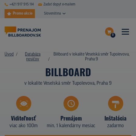
+421 917 915 114
Zadať dopyt e-mailem
Promo akcie
Slovenština
0
ČASTÉ DOTAZY
Dokončiť dopyt
Úvod
Databáza
Billboard v lokalite Veselská směr Tupolevova,
DATABÁZA NOSIČOV
nosičov
Praha 9
Zobraziť nosiče na mape
BILLBOARD
PLOCHY V AKCII
v lokalite Veselská směr Tupolevova, Praha 9
CENY
TYPY NOSIČOV
Z PRAXE
Viditeľnosť
Prenájom
Inštalácia
viac ako 100m
min. 1 kalendárny mesiac
zadarmo
KTO SME