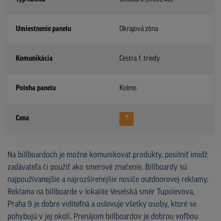
Umiestnenie panelu
Okrajová zóna
Komunikácia
Cestra 1. triedy
Poloha panelu
Kolmo
Cena
?
Na billboardoch je možné komunikovať produkty, posilniť imidž
zadávateľa či použiť ako smerové značenie. Billboardy sú
najpoužívanejšie a najrozšírenejšie nosiče outdoorovej reklamy.
Reklama na billboarde v lokalite Veselská směr Tupolevova,
Praha 9 je dobre viditeľná a oslovuje všetky osoby, ktoré se
pohybujú v jej okolí. Prenájom billboardov je dobrou voľbou