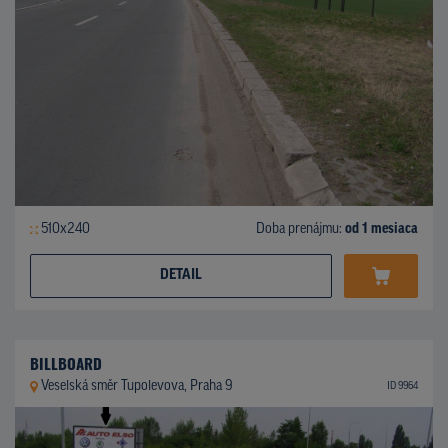
510x240
Doba prenájmu:
od 1 mesiaca
DETAIL
BILLBOARD
Veselská směr Tupolevova, Praha 9
ID 9964