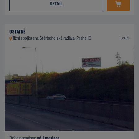
DETAIL
OSTATNÉ
Jižní spojka sm. Štěrboholská radiála, Praha 10
ID 9970
Doba prenájmu:
od 1 mesiaca