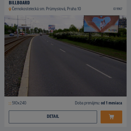
BILLBOARD
Černokostelecká sm. Průmyslová, Praha 10
ID 9967
510x240
Doba prenájmu:
od 1 mesiaca
DETAIL