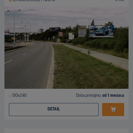
Černokostelecká, Praha 10
ID 9966
510x240
Doba prenájmu:
od 1 mesiaca
DETAIL