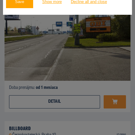
Save
Show more
Decline all and close
Doba prenájmu:
od 1 mesiaca
DETAIL
BILLBOARD