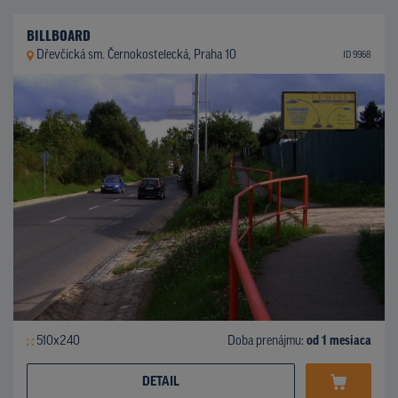
BILLBOARD
Dřevčická sm. Černokostelecká, Praha 10
ID 9968
510x240
Doba prenájmu:
od 1 mesiaca
DETAIL