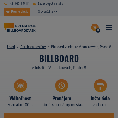
+421 917 915 114
Zadať dopyt e-mailem
Promo akcie
Slovenština
0
ČASTÉ DOTAZY
Dokončiť dopyt
Úvod
Databáza nosičov
Billboard v lokalite Vosmíkových, Praha 8
DATABÁZA NOSIČOV
BILLBOARD
Zobraziť nosiče na mape
PLOCHY V AKCII
v lokalite Vosmíkových, Praha 8
CENY
TYPY NOSIČOV
Viditeľnosť
Prenájom
Inštalácia
Z PRAXE
viac ako 100m
min. 1 kalendárny mesiac
zadarmo
KTO SME