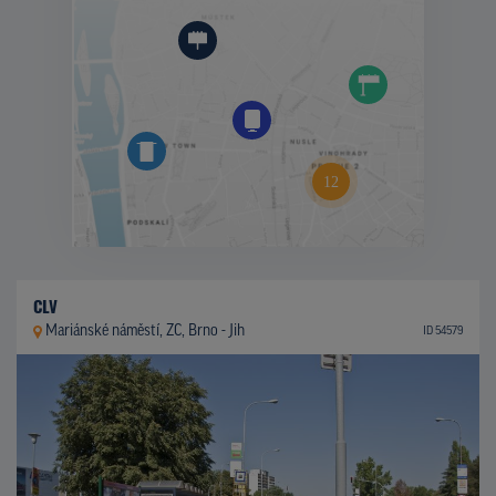
CLV
Mariánské náměstí, ZC, Brno - Jih
ID 54579