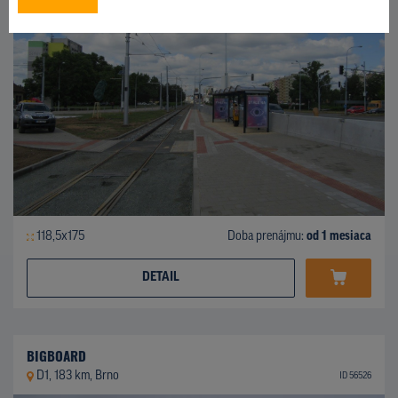
118,5x175
Doba prenájmu:
od 1 mesiaca
DETAIL
BIGBOARD
D1, 183 km, Brno
ID 56526