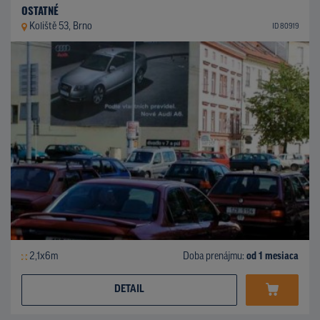
OSTATNÉ
Koliště 53, Brno
ID 80919
2,1x6m
Doba prenájmu:
od 1 mesiaca
DETAIL