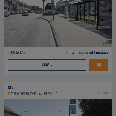
118,5x175
Doba prenájmu:
od 1 mesiaca
DETAIL
CLV
Mariánské náměstí, ZC, Brno - Jih
ID 54581