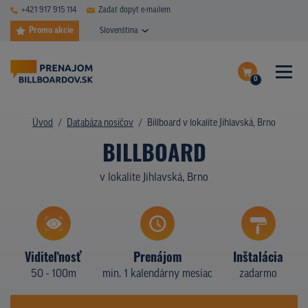
+421 917 915 114
Zadať dopyt e-mailem
Promo akcie
Slovenština
0
ČASTÉ DOTAZY
Dokončiť dopyt
Úvod
Databáza nosičov
Billboard v lokalite Jihlavská, Brno
DATABÁZA NOSIČOV
BILLBOARD
Zobraziť nosiče na mape
PLOCHY V AKCII
v lokalite Jihlavská, Brno
CENY
TYPY NOSIČOV
Viditeľnosť
Prenájom
Inštalácia
Z PRAXE
50 - 100m
min. 1 kalendárny mesiac
zadarmo
KTO SME