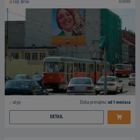
Cejl, Brno
ID 80918
atyp
Doba prenájmu:
od 1 mesiaca
DETAIL