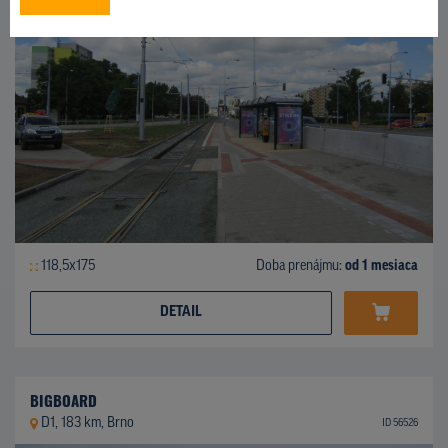
118,5x175
Doba prenájmu:
od 1 mesiaca
DETAIL
BIGBOARD
D1, 183 km, Brno
ID 56526