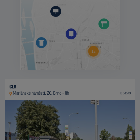
CLV
Mariánské náměstí, ZC, Brno - Jih
ID 54579