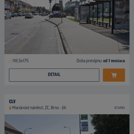
118,5x175
Doba prenájmu:
od 1 mesiaca
DETAIL
CLV
Mariánské náměstí, ZC, Brno - Jih
ID 54581