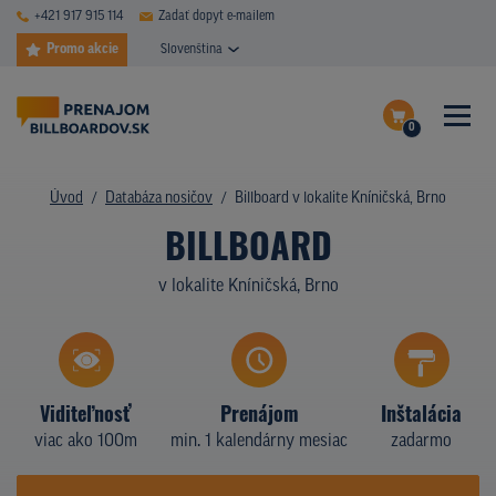
+421 917 915 114
Zadať dopyt e-mailem
Promo akcie
Slovenština
0
ČASTÉ DOTAZY
Dokončiť dopyt
Úvod
Databáza nosičov
Billboard v lokalite Kníničská, Brno
DATABÁZA NOSIČOV
BILLBOARD
Zobraziť nosiče na mape
PLOCHY V AKCII
v lokalite Kníničská, Brno
CENY
TYPY NOSIČOV
Viditeľnosť
Prenájom
Inštalácia
Z PRAXE
viac ako 100m
min. 1 kalendárny mesiac
zadarmo
KTO SME