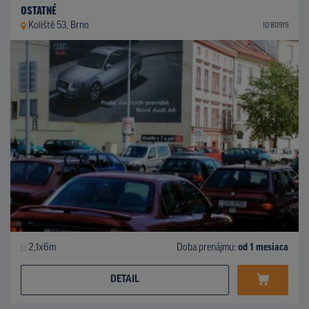
OSTATNÉ
Koliště 53, Brno
ID 80919
2,1x6m
Doba prenájmu:
od 1 mesiaca
DETAIL