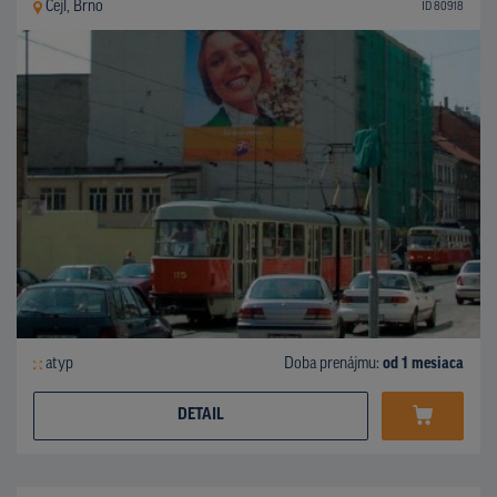
Cejl, Brno
ID 80918
atyp
Doba prenájmu:
od 1 mesiaca
DETAIL