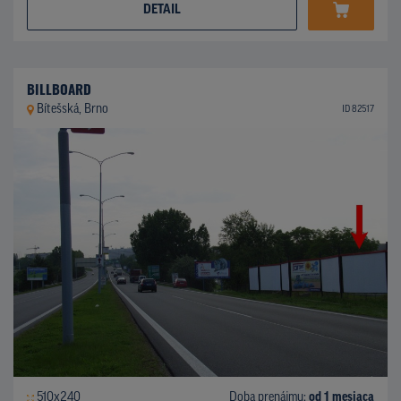
DETAIL
BILLBOARD
Bítešská, Brno
ID 82517
510x240
Doba prenájmu:
od 1 mesiaca