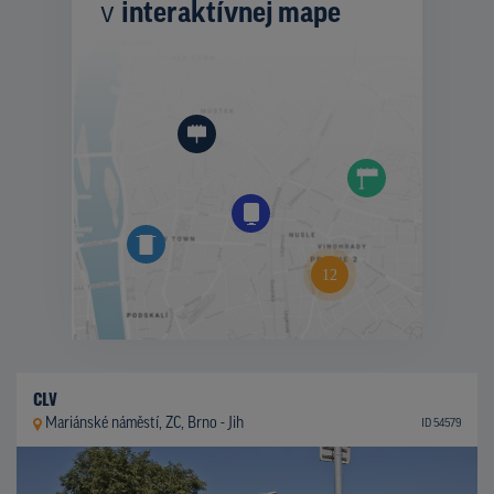
v
interaktívnej mape
CLV
Mariánské náměstí, ZC, Brno - Jih
ID 54579