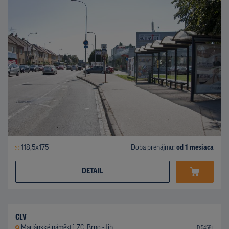
118,5x175
Doba prenájmu:
od 1 mesiaca
DETAIL
CLV
Mariánské náměstí, ZC, Brno - Jih
ID 54581