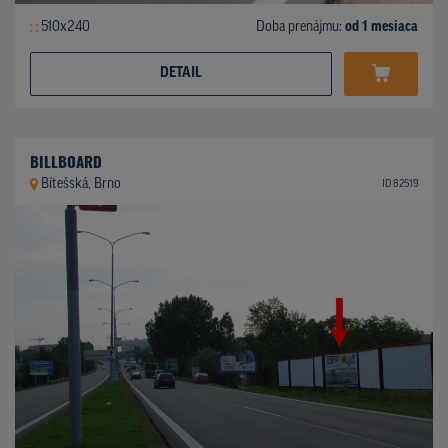
510x240
Doba prenájmu:
od 1 mesiaca
DETAIL
BILLBOARD
Bítešská, Brno
ID 82519