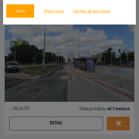
CLV
Mariánské náměstí X Černovická, Brno - Jih
ID 54583
Save
Show more
Decline all and close
118,5x175
Doba prenájmu:
od 1 mesiaca
DETAIL