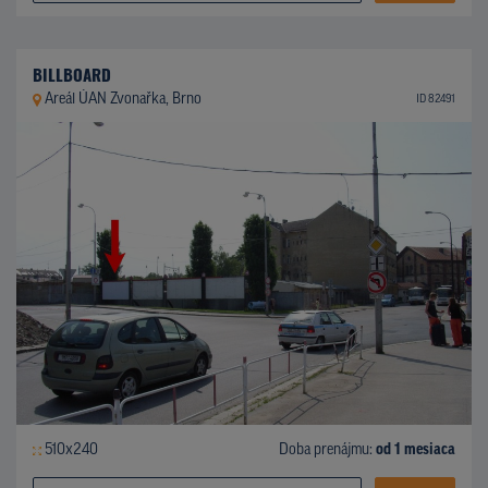
BILLBOARD
Areál ÚAN Zvonařka, Brno
ID 82491
510x240
Doba prenájmu:
od 1 mesiaca