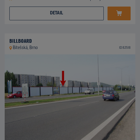
DETAIL
BILLBOARD
Bítešská, Brno
ID 82518