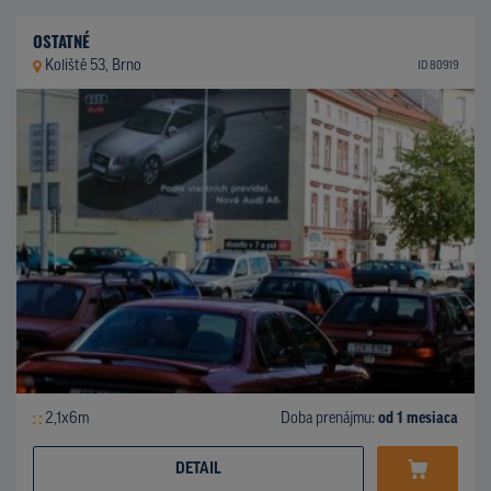
OSTATNÉ
Koliště 53, Brno
ID 80919
2,1x6m
Doba prenájmu:
od 1 mesiaca
DETAIL