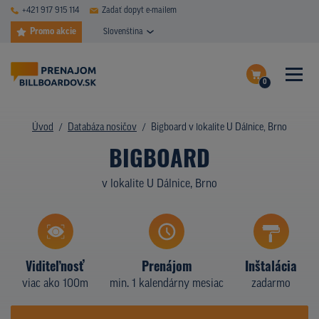
+421 917 915 114
Zadať dopyt e-mailem
Promo akcie
Slovenština
0
ČASTÉ DOTAZY
Dokončiť dopyt
Úvod
Databáza nosičov
Bigboard v lokalite U Dálnice, Brno
DATABÁZA NOSIČOV
BIGBOARD
Zobraziť nosiče na mape
PLOCHY V AKCII
v lokalite U Dálnice, Brno
CENY
TYPY NOSIČOV
Viditeľnosť
Prenájom
Inštalácia
Z PRAXE
viac ako 100m
min. 1 kalendárny mesiac
zadarmo
KTO SME