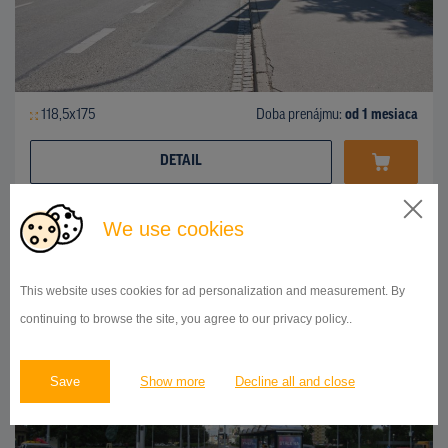
118,5x175
Doba prenájmu:
od 1 mesiaca
DETAIL
We use cookies
CLV
Mariánské náměstí X Černovická, Brno - Jih
ID 54583
This website uses cookies for ad personalization and measurement. By
continuing to browse the site, you agree to our privacy policy..
Save
Show more
Decline all and close