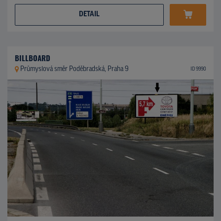
DETAIL
BILLBOARD
Průmyslová směr Poděbradská, Praha 9
ID 9990