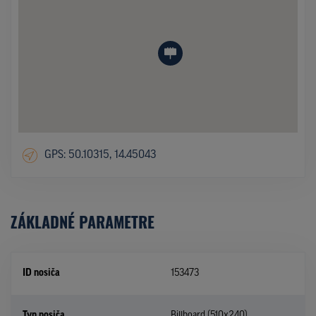
GPS: 50.10315, 14.45043
ZÁKLADNÉ PARAMETRE
ID nosiča
153473
Typ nosiča
Billboard (510x240)