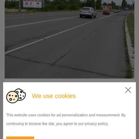
510x240
Doba prenájmu:
od 1 mesiaca
We use cookies
DETAIL
This website uses cookies for ad personalization and measurement. By
continuing to browse the site, you agree to our privacy policy..
BILLBOARD
Černokostelecká, Praha 10
ID 9966