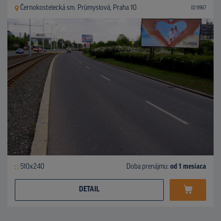
Černokostelecká sm. Průmyslová, Praha 10
ID 9967
510x240
Doba prenájmu:
od 1 mesiaca
DETAIL