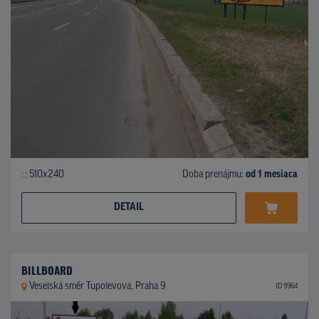
510x240
Doba prenájmu:
od 1 mesiaca
DETAIL
BILLBOARD
Veselská směr Tupolevova, Praha 9
ID 9964