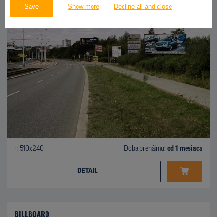
Save
Show more
Decline all and close
510x240
Doba prenájmu:
od 1 mesiaca
DETAIL
BILLBOARD