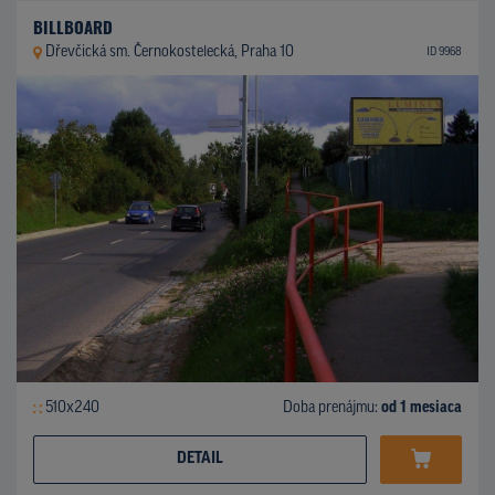
BILLBOARD
Dřevčická sm. Černokostelecká, Praha 10
ID 9968
510x240
Doba prenájmu:
od 1 mesiaca
DETAIL