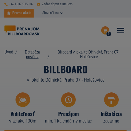
+421 917 915 114
Zadať dopyt e-mailem
Promo akcie
Slovenština
0
ČASTÉ DOTAZY
Dokončiť dopyt
Úvod
Databáza
Billboard v lokalite Dělnická, Praha 07 -
DATABÁZA NOSIČOV
nosičov
Holešovice
Zobraziť nosiče na mape
BILLBOARD
PLOCHY V AKCII
v lokalite Dělnická, Praha 07 - Holešovice
CENY
TYPY NOSIČOV
Z PRAXE
Viditeľnosť
Prenájom
Inštalácia
viac ako 100m
min. 1 kalendárny mesiac
zadarmo
KTO SME