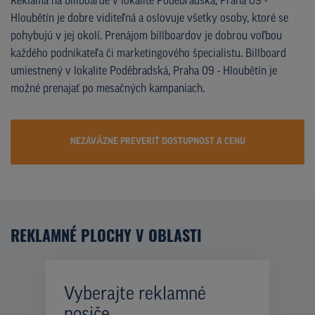
Reklama na billboarde v lokalite Poděbradská, Praha 09 -
Hloubětín je dobre viditeľná a oslovuje všetky osoby, ktoré se
pohybujú v jej okolí. Prenájom billboardov je dobrou voľbou
každého podnikateľa či marketingového špecialistu. Billboard
umiestnený v lokalite Poděbradská, Praha 09 - Hloubětín je
možné prenajať po mesačných kampaniach.
NEZÁVÄZNE PREVERIŤ DOSTUPNOST A CENU
REKLAMNÉ PLOCHY V OBLASTI
Vyberajte reklamné