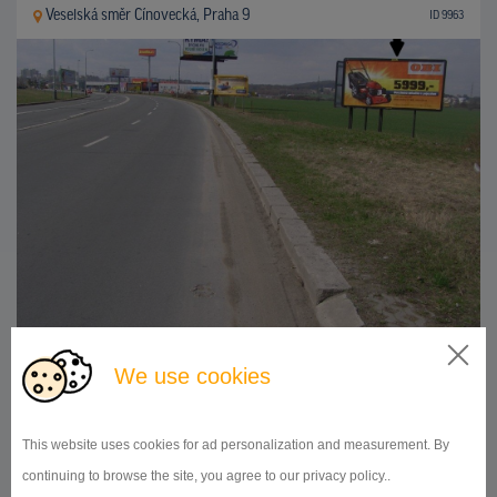
Veselská směr Cínovecká, Praha 9
ID 9963
We use cookies
510x240
Doba prenájmu:
od 1 mesiaca
DETAIL
This website uses cookies for ad personalization and measurement. By
continuing to browse the site, you agree to our privacy policy..