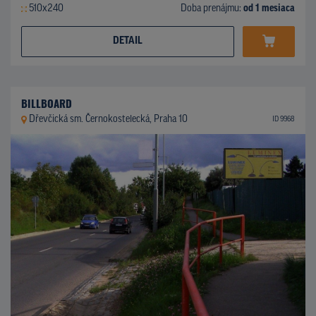
510x240
Doba prenájmu:
od 1 mesiaca
DETAIL
BILLBOARD
Dřevčická sm. Černokostelecká, Praha 10
ID 9968