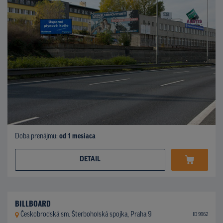
Doba prenájmu:
od 1 mesiaca
DETAIL
BILLBOARD
Českobrodská sm. Šterboholská spojka, Praha 9
ID 9962