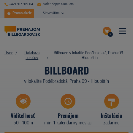
+421 917 915 114
Zadať dopyt e-mailem
Promo akcie
Slovenština
0
ČASTÉ DOTAZY
Dokončiť dopyt
Úvod
Databáza
Billboard v lokalite Poděbradská, Praha 09 -
DATABÁZA NOSIČOV
nosičov
Hloubětín
Zobraziť nosiče na mape
BILLBOARD
PLOCHY V AKCII
v lokalite Poděbradská, Praha 09 - Hloubětín
CENY
TYPY NOSIČOV
Z PRAXE
Viditeľnosť
Prenájom
Inštalácia
50 - 100m
min. 1 kalendárny mesiac
zadarmo
KTO SME