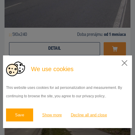
510x240
Doba prenájmu:
od 1 mesiaca
DETAIL
We use cookies
OSTATNÉ
Generála Šišky sm. Čs. Exilu, Praha 4
ID 9948
This website uses cookies for ad personalization and measurement. By
continuing to browse the site, you agree to our privacy policy..
Save
Show more
Decline all and close