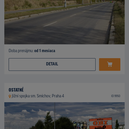
Doba prenájmu:
od 1 mesiaca
DETAIL
OSTATNÉ
Jížní spojka sm. Smíchov, Praha 4
ID 9950