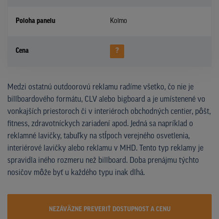
Poloha panelu
Kolmo
Cena
?
Medzi ostatnú outdoorovú reklamu radíme všetko, čo nie je
billboardového formátu, CLV alebo bigboard a je umístenené vo
vonkajších priestoroch či v interiéroch obchodných centier, pôšt,
fitness, zdravotníckych zariadení apod. Jedná sa napríklad o
reklamné lavičky, tabuľky na stĺpoch verejného osvetlenia,
interiérové lavičky alebo reklamu v MHD. Tento typ reklamy je
spravidla iného rozmeru než billboard. Doba prenájmu týchto
nosičov môže byť u každého typu inak dlhá.
NEZÁVÄZNE PREVERIŤ DOSTUPNOST A CENU