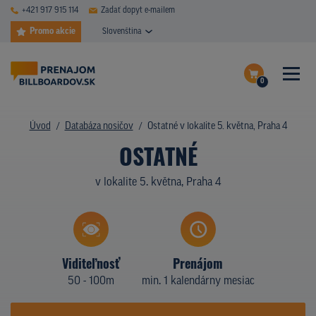
+421 917 915 114
Zadať dopyt e-mailem
Promo akcie
Slovenština
0
ČASTÉ DOTAZY
Dokončiť dopyt
Úvod
Databáza nosičov
Ostatné v lokalite 5. května, Praha 4
DATABÁZA NOSIČOV
OSTATNÉ
Zobraziť nosiče na mape
PLOCHY V AKCII
v lokalite 5. května, Praha 4
CENY
TYPY NOSIČOV
Viditeľnosť
Prenájom
Z PRAXE
50 - 100m
min. 1 kalendárny mesiac
KTO SME