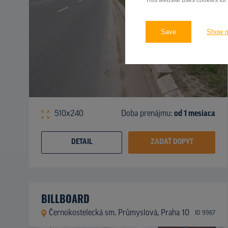
This website uses cookies for
Save
Show 
510x240
Doba prenájmu:
od 1 mesiaca
DETAIL
ZADAŤ DOPYT
BILLBOARD
Černokostelecká sm. Průmyslová, Praha 10
ID 9967