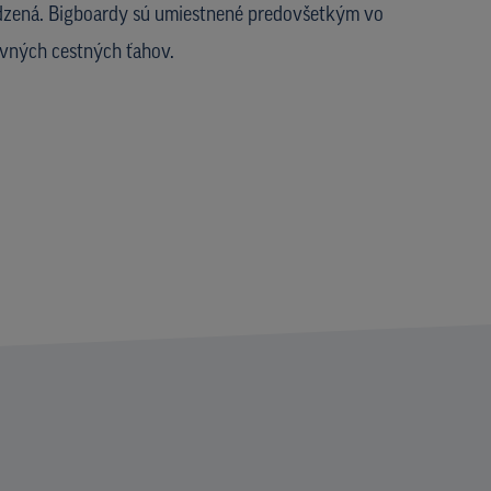
edzená. Bigboardy sú umiestnené predovšetkým vo
avných cestných ťahov.