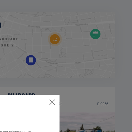
BILLBOARD
Černokostelecká, Praha 10
ID 9966