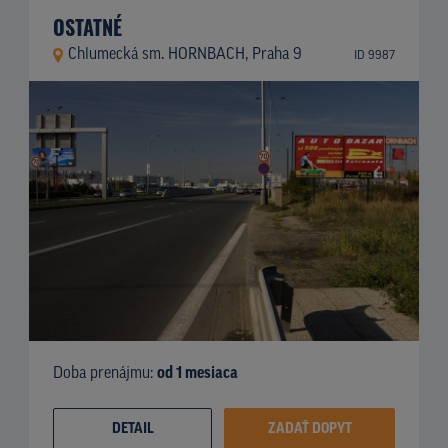
OSTATNÉ
Chlumecká sm. HORNBACH, Praha 9
ID 9987
Doba prenájmu:
od 1 mesiaca
DETAIL
ZADAŤ DOPYT