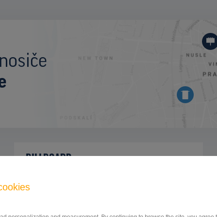
nosiče
e
BILLBOARD
Veselská směr Tupolevova, Praha 9
ID 9964
cookies