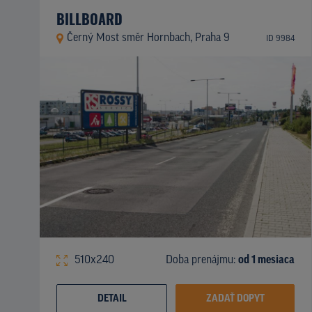
BILLBOARD
Černý Most směr Hornbach, Praha 9
ID 9984
510x240
Doba prenájmu:
od 1 mesiaca
DETAIL
ZADAŤ DOPYT