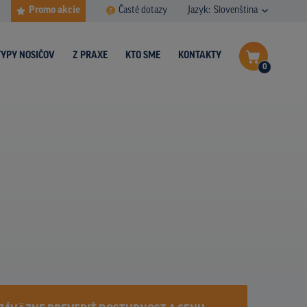
Promo akcie
Časté dotazy
Jazyk:
Slovenština
TYPY NOSIČOV
Z PRAXE
KTO SME
KONTAKTY
0
Dokončiť dopyt
Zobraziť nosiče na mape