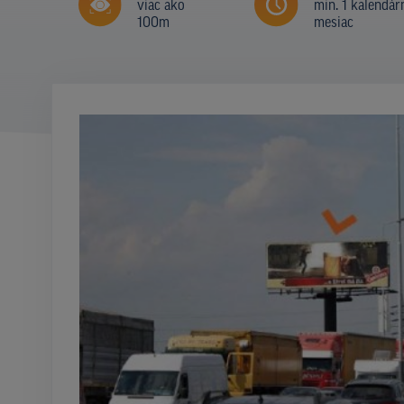
viac ako
min. 1 kalendár
100m
mesiac