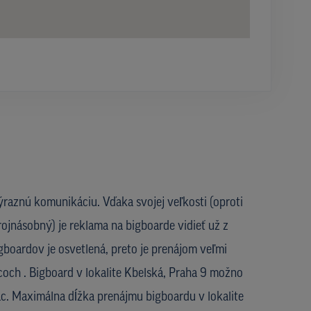
ýraznú komunikáciu. Vďaka svojej veľkosti (oproti
rojnásobný) je reklama na bigboarde vidieť už z
igboardov je osvetlená, preto je prenájom veľmi
coch . Bigboard v lokalite Kbelská, Praha 9 možno
ac. Maximálna dĺžka prenájmu bigboardu v lokalite