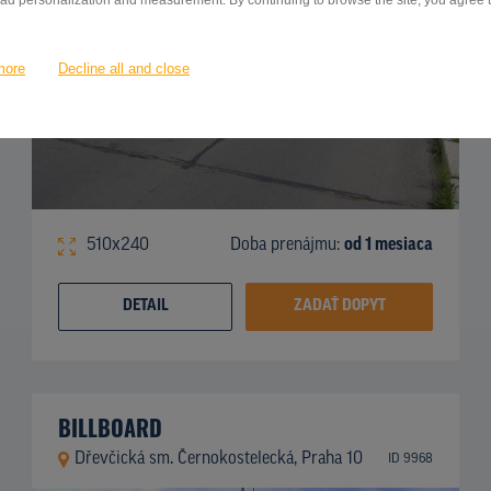
 ad personalization and measurement. By continuing to browse the site, you agree to
more
Decline all and close
510x240
Doba prenájmu:
od 1 mesiaca
DETAIL
ZADAŤ DOPYT
BILLBOARD
Dřevčická sm. Černokostelecká, Praha 10
ID 9968