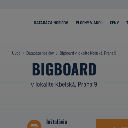
DATABÁZA NOSIČOV
PLOCHY V AKCII
CENY
Úvod
Databáza nosičov
Bigboard v lokalite Kbelská, Praha 9
BIGBOARD
v lokalite Kbelská, Praha 9
Inštalácia