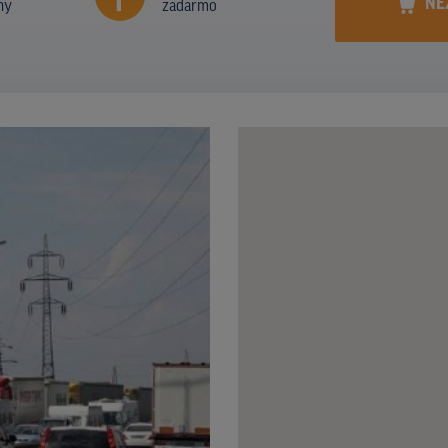
NE
ny
zadarmo