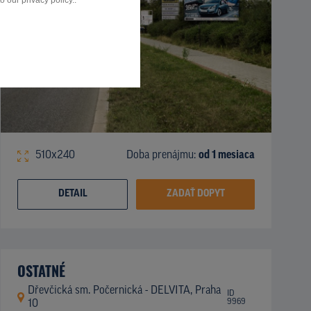
 our privacy policy..
510x240
Doba prenájmu:
od 1 mesiaca
DETAIL
ZADAŤ DOPYT
OSTATNÉ
Dřevčická sm. Počernická - DELVITA, Praha
ID
9969
10