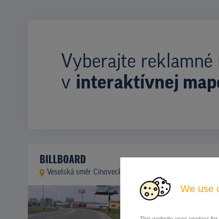
Vyberajte reklamné 
v
interaktívnej map
BILLBOARD
Veselská směr Cínovecká, Praha 9
ID 9963
We use 