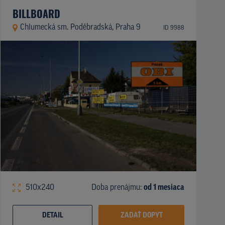
BILLBOARD
Chlumecká sm. Poděbradská, Praha 9
ID 9988
510x240
Doba prenájmu:
od 1 mesiaca
DETAIL
ZADAŤ DOPYT