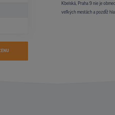
Kbelská, Praha 9 nie je obm
veľkých mestách a pozdĺž hl
CENU
I